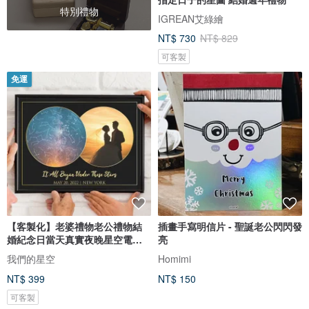
特別禮物
IGREAN艾綠繪
NT$ 730
NT$ 829
可客製
免運
【客製化】老婆禮物老公禮物結
插畫手寫明信片 - 聖誕老公閃閃發
婚紀念日當天真實夜晚星空電子
亮
圖檔
我們的星空
Homimi
NT$ 399
NT$ 150
可客製