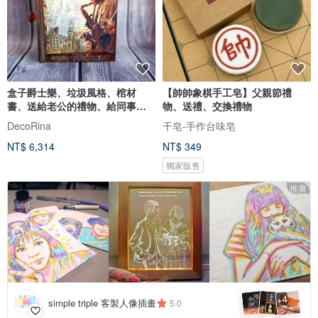
盒子爵士樂、垃圾風格、棺材
【帥帥象棋手工皂】父親節禮
書、送給老公的禮物、給同事、
物、送禮、交換禮物
男士盒子書
DecoRina
干皂-手作台味皂
NT$ 6,314
NT$ 349
獨家販售
推廣
4
+
simple triple 客製人像插畫
5.0