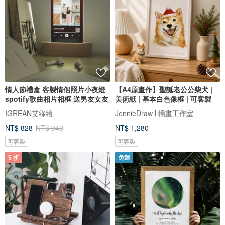
情人節禮盒 客製情侶照片小夜燈
【A4原畫作】聖誕老公公柴犬 |
spotify歌曲相片相框 送男友女友
美術紙 | 基本白色像框 | 可客製
IGREAN艾綠繪
JennieDraw l 插畫工作室
NT$ 828
NT$ 940
NT$ 1,280
可客製
可客製
5 折
免運