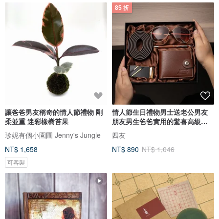
85 折
讓爸爸男友稱奇的情人節禮物 剛
情人節生日禮物男士送老公男友
柔並重 迷彩橡樹苔果
朋友男生爸爸實用的驚喜高級感
新年
珍妮有個小園圃 Jenny's Jungle
四友
NT$ 1,658
NT$ 890
NT$ 1,046
可客製