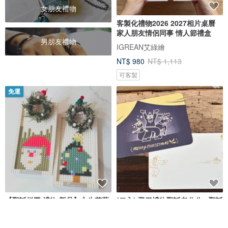
女朋友禮物
客製化禮物2026 2027相片桌曆
家人朋友情侶同事 情人節禮盒
男朋友禮物
IGREAN艾綠繪
NT$ 980
NT$ 1,113
可客製
免運
【聖誕拼圖 禮物 新品】永生花藝
(二入) 飛刀禮物聖誕老公公 - 聖誕
拼磚掛畫DIY 聖誕老公/聖誕樹
明信片
Pixel Lab 像素實驗室
好日吉 WorkShop