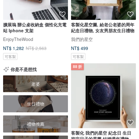
擴展塢 辦公桌收納盒 個性化充電
客製化星空圖, 給老公老婆的周年
站 Iphone 支架
紀念日禮物, 女友男朋友生日禮物
EnjoyTheWood
我們的星空
NT$ 1,282
NT$ 2,563
NT$ 499
可客製
可客製
88 折
你是不是想找
老婆
生日禮物
禮物推薦
客製化 我們的星空 紀念日 生日
指定日子的星圖 結婚週年禮物