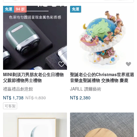
免運
94 折
免運
MINI剃須刀男朋友老公生日禮物
聖誕老公公的Christmas世界巡迴
父親節禮物男士禮物
音樂盒聖誕禮物 交換禮物 麋鹿
禮贏禮品創意館
JARLL 讚爾藝術
NT$ 1,738
NT$ 1,830
NT$ 2,380
可客製