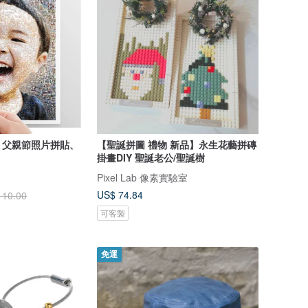
、父親節照片拼貼、
【聖誕拼圖 禮物 新品】永生花藝拼磚
掛畫DIY 聖誕老公/聖誕樹
Pixel Lab 像素實驗室
US$ 74.84
110.00
可客製
免運