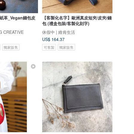
紙革_Vegan錢包皮
【客製化名字】歐洲真皮短夾/皮夾/錢
包 (禮盒包裝/客製化刻字)
 CREATIVE
休假中 | 維肯生活
US$ 164.37
獨家販售
可客製
獨家販售