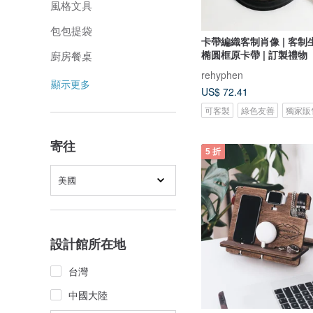
風格文具
包包提袋
卡帶編織客制肖像 | 客制生
椭圆框原卡帶 | 訂製禮物
廚房餐桌
rehyphen
顯示更多
US$ 72.41
可客製
綠色友善
獨家販
寄往
5 折
美國
設計館所在地
台灣
中國大陸