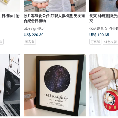
日禮物 | 附
照片客製化公仔 訂製人像模型 男友適
長夾-紳爵藍|微光
合紀念日禮物
夾
uDesign優湛
俬品創意 SIPPING
US$ 220.30
US$ 190.65
售
可客製
可客製
綠色友善