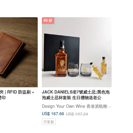
85 折
 | RFID 防盜刷 ×
JACK DANIELS老7號威士忌;黑色泡
燙印
泡威士忌杯套裝 生日禮物送老公
Design Your Own Wine 香港酒瓶雕刻禮品專門店
US$ 167.66
US$ 197.24
可客製