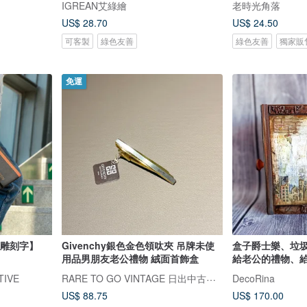
IGREAN艾綠繪
老時光角落
US$ 28.70
US$ 24.50
可客製
綠色友善
綠色友善
獨家販
免運
雷雕刻字】
Givenchy銀色金色領呔夾 吊牌未使
盒子爵士樂、垃
用品男朋友老公禮物 絨面首飾盒
給老公的禮物、
RARE TO GO VINTAGE 日出中古研究所 | 中古名牌選品店
TIVE
DecoRina
US$ 88.75
US$ 170.00