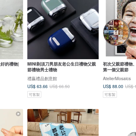
最好的禮物|
MINI剃須刀男朋友老公生日禮物父親
初次父親節禮物
節禮物男士禮物
第一個父親節
禮贏禮品創意館
AtelierMosaics
US$ 63.66
US$ 88.00
US$ 66.50
US$ 
可客製
可客製