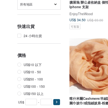
擴展塢 辦公桌收納盒 個
所有地區
Iphone 支架
EnjoyTheWood
US$ 34.50
US$ 69.00
快速出貨
可客製
24 小時出貨
價格
US$10 以下
US$10 - 50
US$50 - 100
US$100 - 150
US$150 以上
喀什米爾Cashmere/羊
US$
-
圍巾披巾/戒指絨披肩-粉