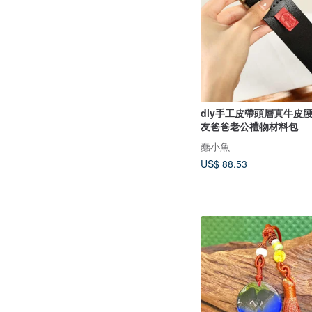
diy手工皮帶頭層真牛皮
友爸爸老公禮物材料包
蠢小魚
US$ 88.53