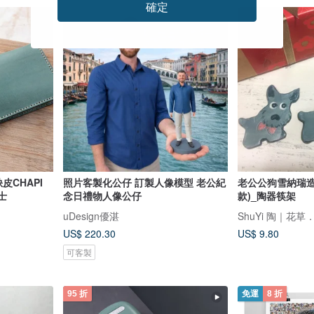
確定
免運
缺皮CHAPI
照片客製化公仔 訂製人像模型 老公紀
老公公狗雪納瑞造
士
念日禮物人像公仔
款)_陶器筷架
uDesign優湛
ShuYi 陶｜花草
US$ 220.30
US$ 9.80
可客製
95 折
免運
8 折