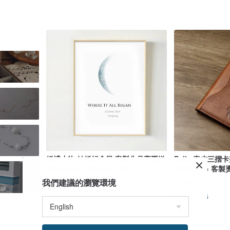
婚禮小物 結婚紀念日 客製化月亮圖送
Felix 真皮三摺卡夾
老婆送老公 情侶紀念 禮物
極簡輕薄 × 客製
我們建議的瀏覽環境
324art
Zolton
US$ 40.43
US$ 45.76
可客製
可客製