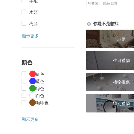
羊毛
可客製
綠色友善
木頭
樹脂
你是不是想找
顯示更多
老婆
生日禮物
顏色
紅色
藍色
禮物推薦
綠色
白色
咖啡色
特別禮物
顯示更多