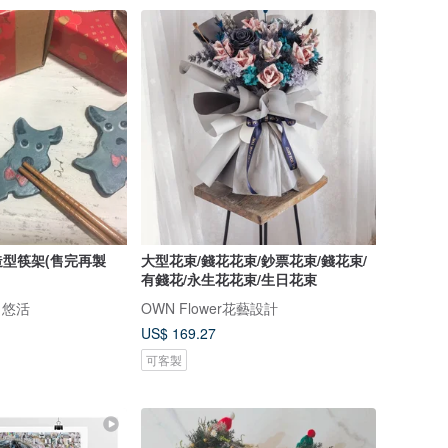
型筷架(售完再製
大型花束/錢花花束/鈔票花束/錢花束/
有錢花/永生花花束/生日花束
．悠活
OWN Flower花藝設計
US$ 169.27
可客製