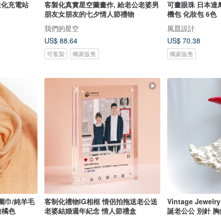
性化充電站
客製化真實星空圖畫作, 給老公老婆男
可畫眼珠 日本達
朋友女朋友的七夕情人節禮物
機包 化妝包 6色
我們的星空
風皿設計
US$ 88.64
US$ 70.38
可客製
獨家販售
獨家販售
絨圍巾/純羊毛
客制化禮物IG相框 情侶拍拖送老公送
Vintage Jewelr
嫩橘色
老婆結婚週年紀念 情人節禮盒
誕老公公 別