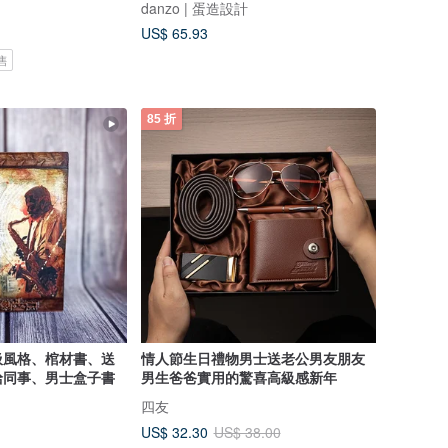
danzo | 蛋造設計
US$ 65.93
售
85 折
圾風格、棺材書、送
情人節生日禮物男士送老公男友朋友
給同事、男士盒子書
男生爸爸實用的驚喜高級感新年
四友
US$ 32.30
US$ 38.00