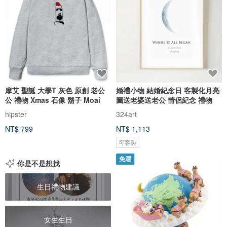
摩艾 聖誕 大學T 灰色 原創 老公
婚禮小物 結婚紀念日 客製化月亮
公 禮物 Xmas 石像 鬍子 Moai
圖送老婆送老公 情侶紀念 禮物
hipster
324art
NT$ 799
NT$ 1,113
可客製
免運
你是不是想找
生日禮物建議
女生生日