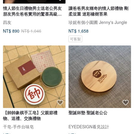
情人節生日禮物男士送老公男友
讓爸爸男友稱奇的情人節禮物 剛
朋友男生爸爸實用的驚喜高級感
柔並重 迷彩橡樹苔果
新年
四友
珍妮有個小園圃 Jenny's Jungle
NT$ 890
NT$ 1,046
NT$ 1,658
可客製
【帥帥象棋手工皂】父親節禮
聖誕杯墊 聖誕老公公
物、送禮、交換禮物
干皂-手作台味皂
EYEDESIGN看見設計