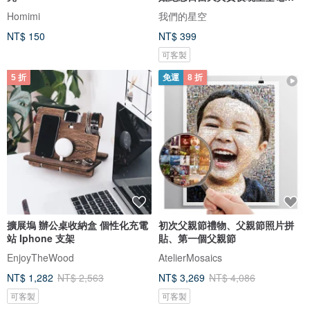
圖檔
Homimi
我們的星空
NT$ 150
NT$ 399
可客製
5 折
免運
8 折
擴展塢 辦公桌收納盒 個性化充電
初次父親節禮物、父親節照片拼
站 Iphone 支架
貼、第一個父親節
EnjoyTheWood
AtelierMosaics
NT$ 1,282
NT$ 2,563
NT$ 3,269
NT$ 4,086
可客製
可客製