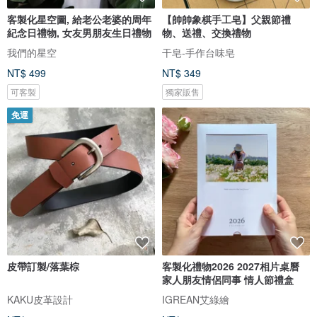
客製化星空圖, 給老公老婆的周年
【帥帥象棋手工皂】父親節禮
紀念日禮物, 女友男朋友生日禮物
物、送禮、交換禮物
我們的星空
干皂-手作台味皂
NT$ 499
NT$ 349
可客製
獨家販售
免運
皮帶訂製/落葉棕
客製化禮物2026 2027相片桌曆
家人朋友情侶同事 情人節禮盒
KAKU皮革設計
IGREAN艾綠繪