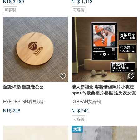
NT$ 2,480
NT$ 1,113
可客製
可客製
聖誕杯墊 聖誕老公公
情人節禮盒 客製情侶照片小夜燈
spotify歌曲相片相框 送男友女友
EYEDESIGN看見設計
IGREAN艾綠繪
NT$ 298
NT$ 940
可客製
免運