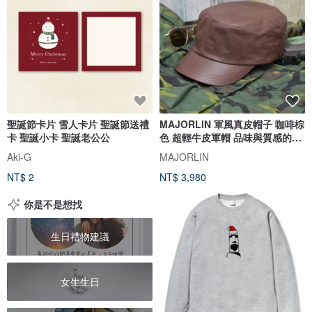
聖誕節卡片 雪人卡片 聖誕節送禮
MAJORLIN 軍風真皮帽子 咖啡棕
卡 聖誕小卡 聖誕老公公
色 超輕牛皮軍帽 品味與質感的體
現
Aki-G
MAJORLIN
NT$ 2
NT$ 3,980
你是不是想找
生日禮物建議
女生生日