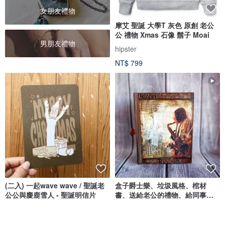
女朋友禮物
摩艾 聖誕 大學T 灰色 原創 老公
公 禮物 Xmas 石像 鬍子 Moai
男朋友禮物
hipster
NT$ 799
(二入) 一起wave wave / 聖誕老
盒子爵士樂、垃圾風格、棺材
公公與麋鹿雪人 - 聖誕明信片
書、送給老公的禮物、給同事、
男士盒子書
好日吉 WorkShop
DecoRina
NT$ 80
NT$ 6,314