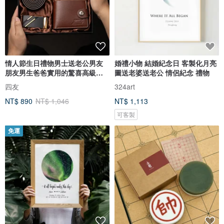
情人節生日禮物男士送老公男友
婚禮小物 結婚紀念日 客製化月亮
朋友男生爸爸實用的驚喜高級感
圖送老婆送老公 情侶紀念 禮物
新年
四友
324art
NT$ 890
NT$ 1,046
NT$ 1,113
可客製
免運