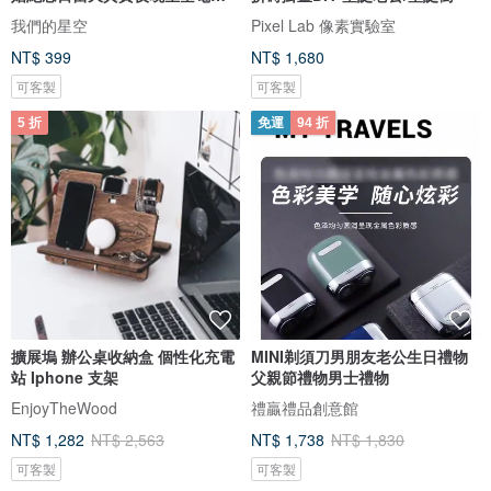
圖檔
我們的星空
Pixel Lab 像素實驗室
NT$ 399
NT$ 1,680
可客製
可客製
5 折
免運
94 折
擴展塢 辦公桌收納盒 個性化充電
MINI剃須刀男朋友老公生日禮物
站 Iphone 支架
父親節禮物男士禮物
EnjoyTheWood
禮贏禮品創意館
NT$ 1,282
NT$ 2,563
NT$ 1,738
NT$ 1,830
可客製
可客製