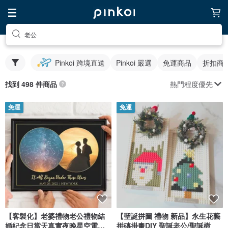
老公
Pinkoi 跨境直送
Pinkoi 嚴選
免運商品
折扣商
熱門程度優先
找到 498 件商品
免運
免運
【客製化】老婆禮物老公禮物結
【聖誕拼圖 禮物 新品】永生花藝
婚紀念日當天真實夜晚星空電子
拼磚掛畫DIY 聖誕老公/聖誕樹