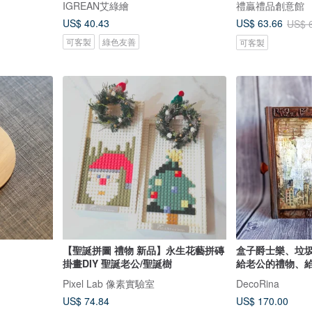
IGREAN艾綠繪
禮贏禮品創意館
US$ 40.43
US$ 63.66
US$ 
可客製
綠色友善
可客製
【聖誕拼圖 禮物 新品】永生花藝拼磚
盒子爵士樂、垃
掛畫DIY 聖誕老公/聖誕樹
給老公的禮物、
Pixel Lab 像素實驗室
DecoRina
US$ 74.84
US$ 170.00