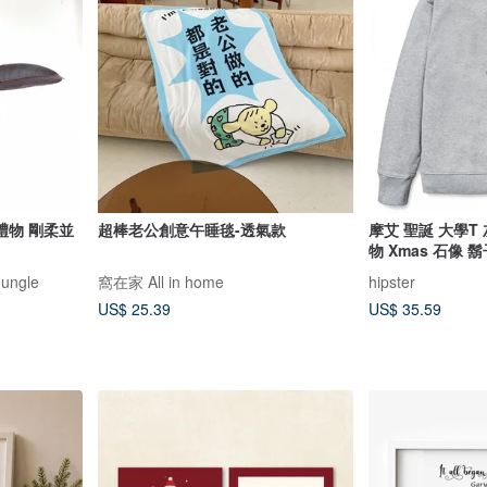
禮物 剛柔並
超棒老公創意午睡毯-透氣款
摩艾 聖誕 大學T
物 Xmas 石像 鬍
ungle
窩在家 All in home
hipster
US$ 25.39
US$ 35.59