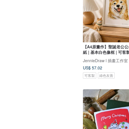
【A4原畫作】聖誕老公公柴
紙 | 基本白色像框 | 可客
JennieDraw l 插畫工作室
US$ 57.02
可客製
綠色友善