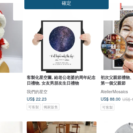
確定
免運
免運
8 折
客製化星空圖, 給老公老婆的周年紀念
初次父親節禮物
日禮物, 女友男朋友生日禮物
第一個父親節
我們的星空
AtelierMosaics
US$ 22.23
US$ 88.00
US$ 
可客製
獨家販售
可客製