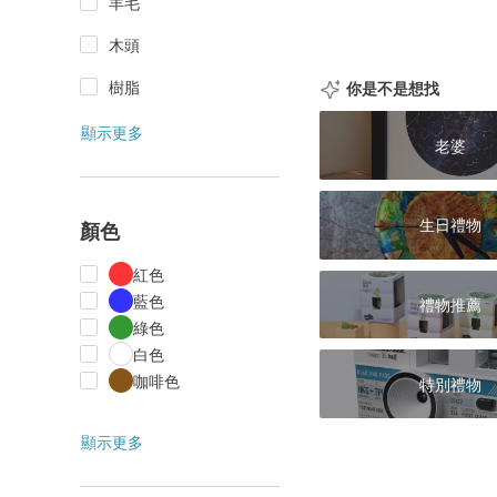
羊毛
木頭
樹脂
你是不是想找
顯示更多
老婆
生日禮物
顏色
紅色
藍色
禮物推薦
綠色
白色
咖啡色
特別禮物
顯示更多