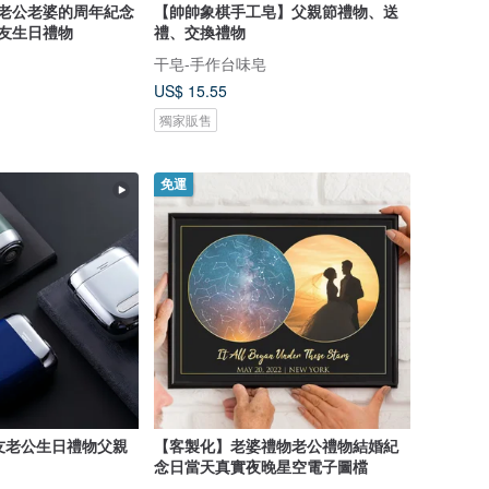
給老公老婆的周年紀念
【帥帥象棋手工皂】父親節禮物、送
朋友生日禮物
禮、交換禮物
干皂-手作台味皂
US$ 15.55
獨家販售
免運
朋友老公生日禮物父親
【客製化】老婆禮物老公禮物結婚紀
念日當天真實夜晚星空電子圖檔