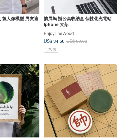
訂製人像模型 男友適
擴展塢 辦公桌收納盒 個性化充電站
Iphone 支架
EnjoyTheWood
US$ 34.50
US$ 69.00
可客製