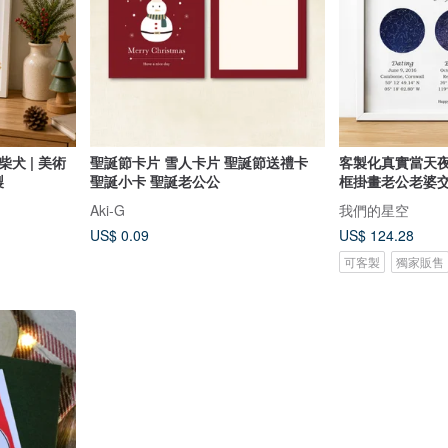
犬 | 美術
聖誕節卡片 雪人卡片 聖誕節送禮卡
客製化真實當天夜
製
聖誕小卡 聖誕老公公
框掛畫老公老婆
Aki-G
我們的星空
US$ 0.09
US$ 124.28
可客製
獨家販售