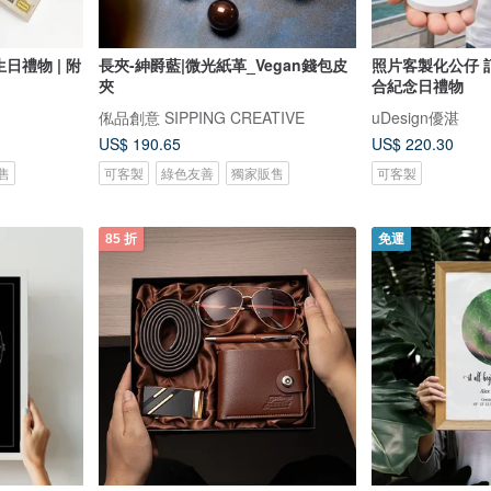
日禮物 | 附
長夾-紳爵藍|微光紙革_Vegan錢包皮
照片客製化公仔 
夾
合紀念日禮物
俬品創意 SIPPING CREATIVE
uDesign優湛
US$ 190.65
US$ 220.30
售
可客製
綠色友善
獨家販售
可客製
85 折
免運