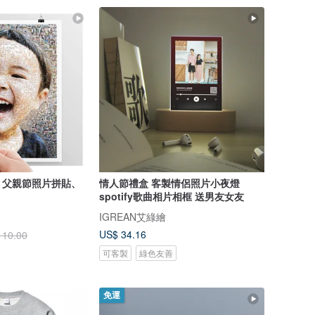
、父親節照片拼貼、
情人節禮盒 客製情侶照片小夜燈
spotify歌曲相片相框 送男友女友
IGREAN艾綠繪
US$ 34.16
110.00
可客製
綠色友善
免運