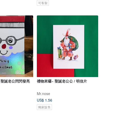
可客製
- 聖誕老公閃閃發亮
禮物來囉~ 聖誕老公公 / 明信片
Mr.nose
US$ 1.56
獨家販售