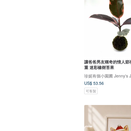
讓爸爸男友稱奇的情人節
重 迷彩橡樹苔果
珍妮有個小園圃 Jenny's J
US$ 53.56
可客製