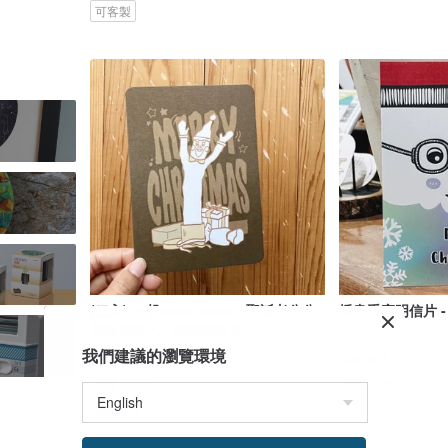
可客製
(二入) 一起wave wave / 聖誕老公公
插畫手寫明信片 
與麋鹿雪人 - 聖誕明信片
我們建議的瀏覽環境
好日吉 WorkShop
Homimi
US$ 3.57
US$ 6.69
獨家販售