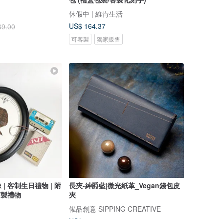
休假中 | 維肯生活
US$ 164.37
69.00
可客製
獨家販售
| 客制生日禮物 | 附
長夾-紳爵藍|微光紙革_Vegan錢包皮
訂製禮物
夾
俬品創意 SIPPING CREATIVE