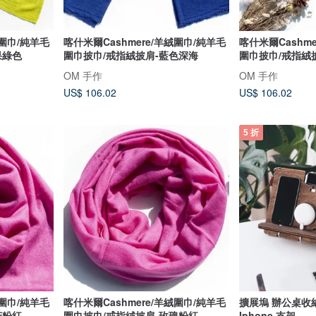
絨圍巾/純羊毛
喀什米爾Cashmere/羊絨圍巾/純羊毛
喀什米爾Cashm
果綠色
圍巾披巾/戒指絨披肩-藍色深海
圍巾披巾/戒指絨
OM 手作
OM 手作
US$ 106.02
US$ 106.02
5 折
絨圍巾/純羊毛
喀什米爾Cashmere/羊絨圍巾/純羊毛
擴展塢 辦公桌收
花粉紅
圍巾披巾/戒指絨披肩-玫瑰粉紅
Iphone 支架