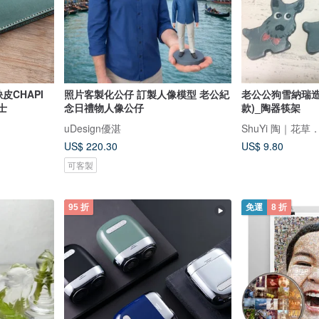
缺皮CHAPI
照片客製化公仔 訂製人像模型 老公紀
老公公狗雪納瑞造
士
念日禮物人像公仔
款)_陶器筷架
uDesign優湛
ShuYi 陶｜花草
US$ 220.30
US$ 9.80
可客製
95 折
免運
8 折