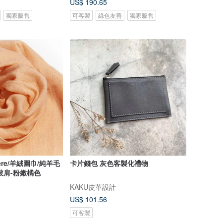
US$ 190.65
獨家販售
可客製
綠色友善
獨家販售
ere/羊絨圍巾/純羊毛
卡片錢包 灰色客製化禮物
披肩-粉嫩橘色
KAKU皮革設計
US$ 101.56
可客製