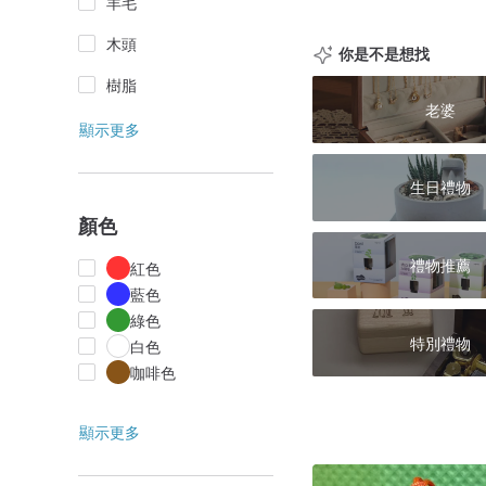
羊毛
木頭
你是不是想找
樹脂
老婆
顯示更多
生日禮物
顏色
禮物推薦
紅色
藍色
綠色
特別禮物
白色
咖啡色
顯示更多