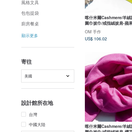
風格文具
包包提袋
喀什米爾Cashmere/羊
圍巾披巾/戒指絨披肩-蘋
廚房餐桌
OM 手作
顯示更多
US$ 106.02
寄往
美國
設計館所在地
台灣
中國大陸
喀什米爾Cashmere/羊
圍巾披巾/戒指絨披肩-櫻