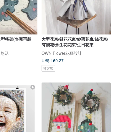
型筷架(售完再製
大型花束/錢花花束/鈔票花束/錢花束/
有錢花/永生花花束/生日花束
．悠活
OWN Flower花藝設計
US$ 169.27
可客製