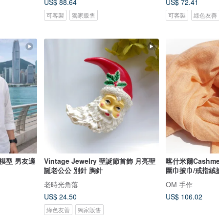
US$ 88.64
US$ 72.41
可客製
獨家販售
可客製
綠色友善
模型 男友適
Vintage Jewelry 聖誕節首飾 月亮聖
喀什米爾Cashm
誕老公公 別針 胸針
圍巾披巾/戒指絨
老時光角落
OM 手作
US$ 24.50
US$ 106.02
綠色友善
獨家販售