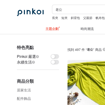
長夾
短夾
斜背包
父親節
帆布包
主題企劃
時尚潮流
特色亮點
找到 497 件 “
老公
” 商品
Pinkoi 嚴選
永續生活
商品分類
居家生活
配件飾品