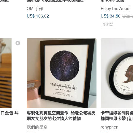
OM 手作
EnjoyTheWood
US$ 106.02
US$ 34.50
US$ 
可客製
 口金包 耳
客製化真實星空圖畫作, 給老公老婆男
卡帶編織客制肖像 
朋友女朋友的七夕情人節禮物
椭圆框原卡帶 | 
我們的星空
rehyphen