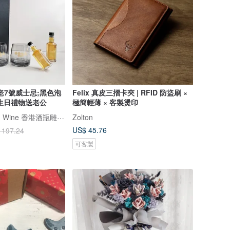
LS老7號威士忌;黑色泡
Felix 真皮三摺卡夾 | RFID 防盜刷 ×
生日禮物送老公
極簡輕薄 × 客製燙印
Design Your Own Wine 香港酒瓶雕刻禮品專門店
Zolton
US$ 45.76
 197.24
可客製