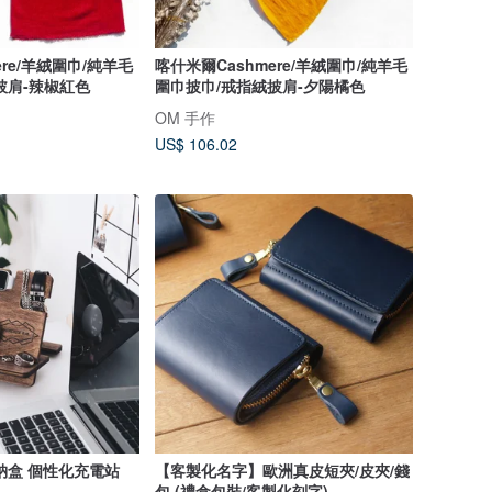
ere/羊絨圍巾/純羊毛
喀什米爾Cashmere/羊絨圍巾/純羊毛
披肩-辣椒紅色
圍巾披巾/戒指絨披肩-夕陽橘色
OM 手作
US$ 106.02
納盒 個性化充電站
【客製化名字】歐洲真皮短夾/皮夾/錢
包 (禮盒包裝/客製化刻字)