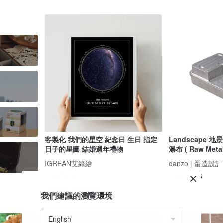
客製化 我們的星空 紀念日 生日 指定
Landscape 地景
日子的星圖 結婚週年禮物
瀑布 ( Raw Meta
IGREAN艾綠繪
danzo | 蛋造設計
US$ 30.12
US$ 65.93
可客製
綠色友善
我們建議的瀏覽環境
85 折