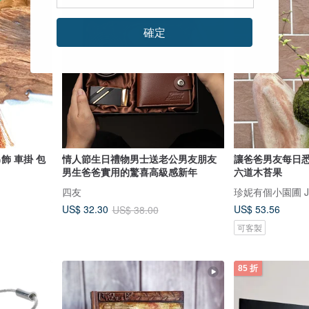
確定
情人節生日禮物男士送老公男友朋友
讓爸爸男友每日悉
男生爸爸實用的驚喜高級感新年
六道木苔果
四友
珍妮有個小園圃 Jenn
US$ 53.56
US$ 32.30
US$ 38.00
可客製
85 折