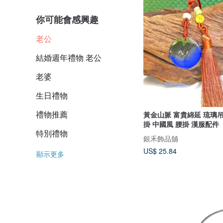
你可能會感興趣
老公
結婚週年禮物 老公
老婆
生日禮物
禮物推薦
黃金山脈 富貴綿延 琉璃吊飾 車掛 包
掛 中國風 腰掛 漢服配件
特別禮物
銀禾飾品舖
US$ 25.84
顯示更多