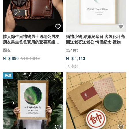
情人節生日禮物男士送老公男友
婚禮小物 結婚紀念日 客製化月亮
朋友男生爸爸實用的驚喜高級感
圖送老婆送老公 情侶紀念 禮物
新年
四友
324art
NT$ 890
NT$ 1,046
NT$ 1,113
可客製
免運