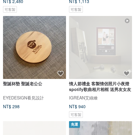
NT$ 2,480
NT$ 1,113
可客製
可客製
聖誕杯墊 聖誕老公公
情人節禮盒 客製情侶照片小夜燈
spotify歌曲相片相框 送男友女友
EYEDESIGN看見設計
IGREAN艾綠繪
NT$ 298
NT$ 940
可客製
免運