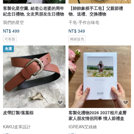
客製化星空圖, 給老公老婆的周年
【帥帥象棋手工皂】父親節禮
紀念日禮物, 女友男朋友生日禮物
物、送禮、交換禮物
我們的星空
干皂-手作台味皂
NT$ 499
NT$ 349
可客製
獨家販售
免運
皮帶訂製/落葉棕
客製化禮物2026 2027相片桌曆
家人朋友情侶同事 情人節禮盒
KAKU皮革設計
IGREAN艾綠繪