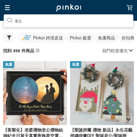
老公
Pinkoi 跨境直送
Pinkoi 嚴選
免運商品
折扣商
熱門程度優先
找到 498 件商品
免運
免運
【客製化】老婆禮物老公禮物結
【聖誕拼圖 禮物 新品】永生花藝
婚紀念日當天真實夜晚星空電子
拼磚掛畫DIY 聖誕老公/聖誕樹