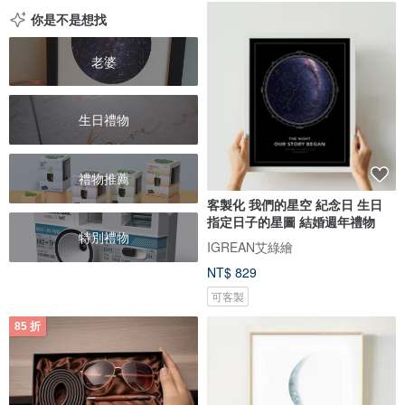
你是不是想找
老婆
生日禮物
禮物推薦
客製化 我們的星空 紀念日 生日
指定日子的星圖 結婚週年禮物
特別禮物
IGREAN艾綠繪
NT$ 829
可客製
85 折