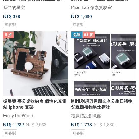
圖檔
我們的星空
Pixel Lab 像素實驗室
NT$ 399
NT$ 1,680
可客製
可客製
5 折
免運
94 折
擴展塢 辦公桌收納盒 個性化充電
MINI剃須刀男朋友老公生日禮物
站 Iphone 支架
父親節禮物男士禮物
EnjoyTheWood
禮贏禮品創意館
NT$ 1,282
NT$ 2,563
NT$ 1,738
NT$ 1,830
可客製
可客製