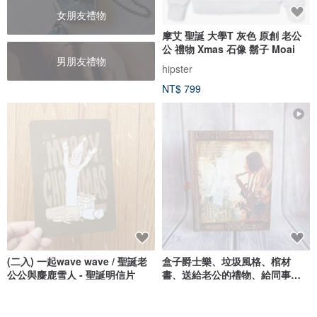
女朋友禮物
摩艾 聖誕 大學T 灰色 原創 老公
公 禮物 Xmas 石像 鬍子 Moai
男朋友禮物
hipster
NT$ 799
(二入) 一起wave wave / 聖誕老
盒子爵士樂、垃圾風格、棺材
公公與麋鹿雪人 - 聖誕明信片
書、送給老公的禮物、給同事、
男士盒子書
好日吉 WorkShop
DecoRina
NT$ 80
NT$ 6,314