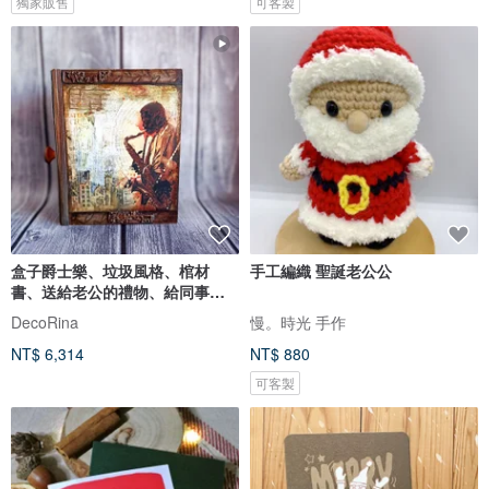
獨家販售
可客製
盒子爵士樂、垃圾風格、棺材
手工編織 聖誕老公公
書、送給老公的禮物、給同事、
男士盒子書
DecoRina
慢。時光 手作
NT$ 6,314
NT$ 880
可客製