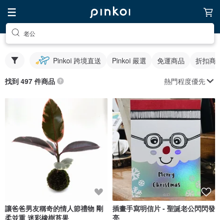
老公
Pinkoi 跨境直送
Pinkoi 嚴選
免運商品
折扣商
熱門程度優先
找到 497 件商品
讓爸爸男友稱奇的情人節禮物 剛
插畫手寫明信片 - 聖誕老公閃閃發
柔並重 迷彩橡樹苔果
亮