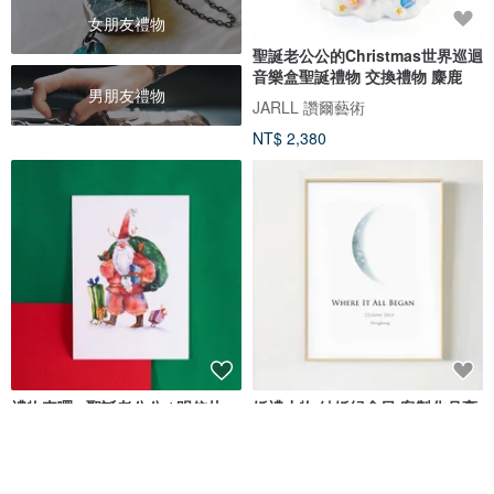
女朋友禮物
聖誕老公公的Christmas世界巡迴
音樂盒聖誕禮物 交換禮物 麋鹿
男朋友禮物
JARLL 讚爾藝術
NT$ 2,380
禮物來囉~ 聖誕老公公 / 明信片
婚禮小物 結婚紀念日 客製化月亮
圖送老婆送老公 情侶紀念 禮物
Mr.nose
324art
NT$ 35
NT$ 1,113