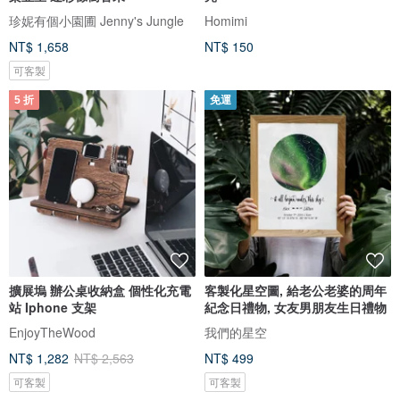
珍妮有個小園圃 Jenny's Jungle
Homimi
NT$ 1,658
NT$ 150
可客製
5 折
免運
擴展塢 辦公桌收納盒 個性化充電
客製化星空圖, 給老公老婆的周年
站 Iphone 支架
紀念日禮物, 女友男朋友生日禮物
EnjoyTheWood
我們的星空
NT$ 1,282
NT$ 2,563
NT$ 499
可客製
可客製