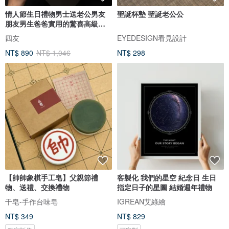
情人節生日禮物男士送老公男友
聖誕杯墊 聖誕老公公
朋友男生爸爸實用的驚喜高級感
新年
四友
EYEDESIGN看見設計
NT$ 890
NT$ 1,046
NT$ 298
【帥帥象棋手工皂】父親節禮
客製化 我們的星空 紀念日 生日
物、送禮、交換禮物
指定日子的星圖 結婚週年禮物
干皂-手作台味皂
IGREAN艾綠繪
NT$ 349
NT$ 829