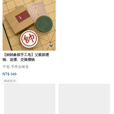
【帥帥象棋手工皂】父親節禮
偷閒的聖誕老公公&麋鹿雪人 全
物、送禮、交換禮物
系列9件組+咖啡信封
干皂-手作台味皂
好日吉 WorkShop
NT$ 349
NT$ 420
獨家販售
獨家販售