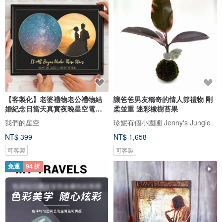
【客製化】老婆禮物老公禮物結
讓爸爸男友稱奇的情人節禮物 剛
婚紀念日當天真實夜晚星空電子
柔並重 迷彩橡樹苔果
圖檔
我們的星空
珍妮有個小園圃 Jenny's Jungle
NT$ 399
NT$ 1,658
可客製
可客製
免運
94 折