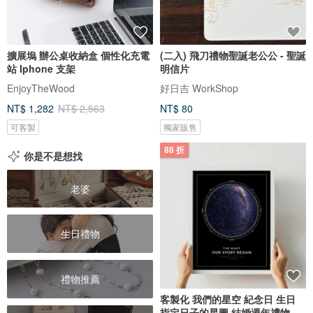
擴展塢 辦公桌收納盒 個性化充電
(二入) 飛刀禮物聖誕老公公 - 聖誕
站 Iphone 支架
明信片
EnjoyTheWood
好日吉 WorkShop
NT$ 1,282
NT$ 2,563
NT$ 80
可客製
獨家販售
88 折
你是不是想找
老婆
生日禮物
禮物推薦
客製化 我們的星空 紀念日 生日
指定日子的星圖 結婚週年禮物