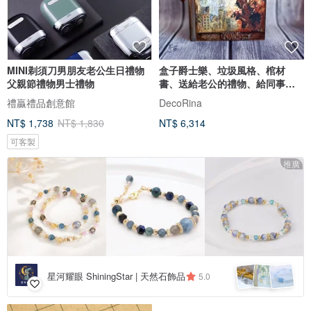
MINI剃須刀男朋友老公生日禮物
盒子爵士樂、垃圾風格、棺材
父親節禮物男士禮物
書、送給老公的禮物、給同事、
男士盒子書
禮贏禮品創意館
DecoRina
NT$ 1,738
NT$ 1,830
NT$ 6,314
可客製
推廣
星河耀眼 ShiningStar | 天然石飾品
5.0