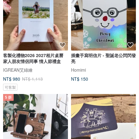
客製化禮物2026 2027相片桌曆
插畫手寫明信片 - 聖誕老公閃閃發
家人朋友情侶同事 情人節禮盒
亮
IGREAN艾綠繪
Homimi
NT$ 980
NT$ 1,113
NT$ 150
可客製
5 折