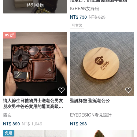
特別禮物
IGREAN艾綠繪
NT$ 730
NT$ 829
可客製
85 折
情人節生日禮物男士送老公男友
聖誕杯墊 聖誕老公公
朋友男生爸爸實用的驚喜高級感
新年
四友
EYEDESIGN看見設計
NT$ 890
NT$ 1,046
NT$ 298
免運