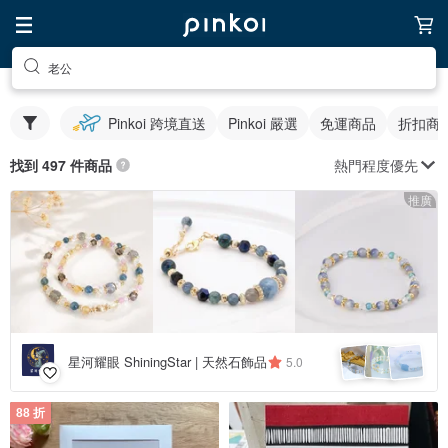
老公
Pinkoi 跨境直送
Pinkoi 嚴選
免運商品
折扣商
熱門程度優先
找到 497 件商品
推廣
星河耀眼 ShiningStar | 天然石飾品
5.0
88 折