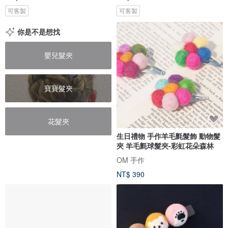
可客製
可客製
你是不是想找
嬰兒髮夾
寶寶髮夾
花髮夾
生日禮物 手作羊毛氈髮飾 動物髮
夾 羊毛氈球髮夾-彩虹花朵森林
OM 手作
NT$ 390