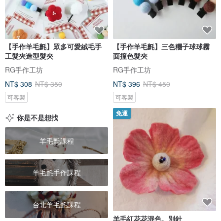
【手作羊毛氈】眾多可愛絨毛手
【手作羊毛氈】三色糰子球球霧
工髮夾造型髮夾
面撞色髮夾
RG手作工坊
RG手作工坊
NT$ 308
NT$ 350
NT$ 396
NT$ 450
可客製
可客製
免運
你是不是想找
羊毛氈課程
羊毛氈手作課程
台北羊毛氈課程
羊毛紅花花混色。別針