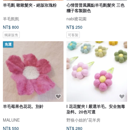
羊毛氈 啾啾髮夾 - 絕版玫瑰粉
心情普普風圓點羊毛氈髮夾 三色
糰子客製顏色
羊毛氈氈
nabi蜜花園
NT$ 800
NT$ 250
獨家販售
可客製
免運
羊毛莓果色花花。別針
I 花花髮夾 I 嚴選羊毛。安全無毒
染料。20色可選
MALUNE
野狼小姐的*花羊房
NT$ 550
NT$ 280