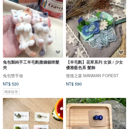
兔包製純手工羊毛氈撒嬌貓咪髮
【羊毛氈】花草系列 女孩 / 少女
夾
優雅藍色系 髮飾
兔包雙手做
慢慢之森 MANMAN FOREST
NT$ 520
NT$ 590
獨家販售