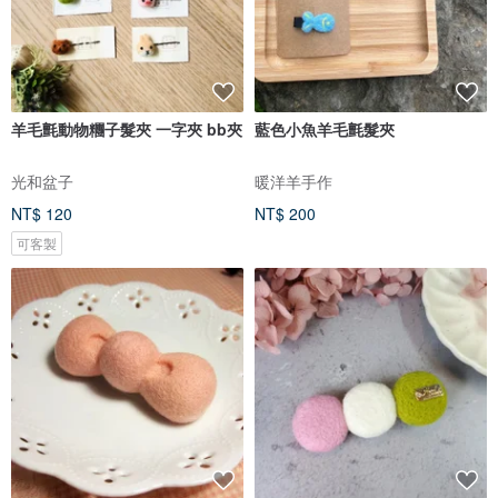
羊毛氈動物糰子髮夾 一字夾 bb夾
藍色小魚羊毛氈髮夾
光和盆子
暖洋羊手作
NT$ 120
NT$ 200
可客製