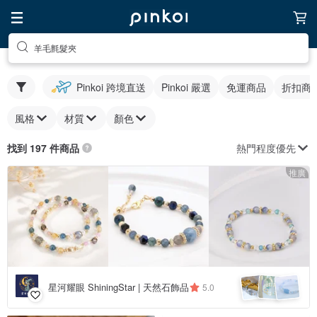
羊毛氈髮夾
Pinkoi 跨境直送
Pinkoi 嚴選
免運商品
折扣商
風格
材質
顏色
熱門程度優先
找到 197 件商品
推廣
星河耀眼 ShiningStar | 天然石飾品
5.0