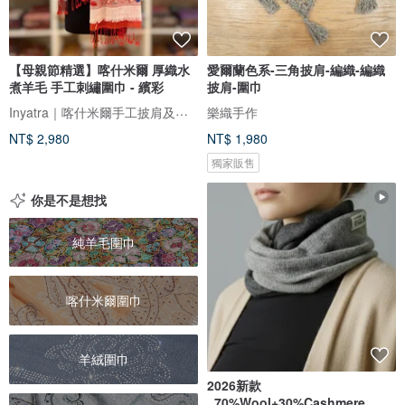
【母親節精選】喀什米爾 厚織水
愛爾蘭色系-三角披肩-編織-編織
煮羊毛 手工刺繡圍巾 - 繽彩
披肩-圍巾
Inyatra｜喀什米爾手工披肩及地毯
樂織手作
NT$ 2,980
NT$ 1,980
獨家販售
你是不是想找
純羊毛圍巾
喀什米爾圍巾
羊絨圍巾
2026新款
_70%Wool+30%Cashmere_雙