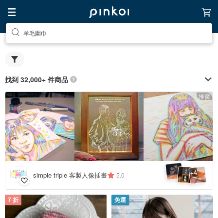
羊毛圍巾
找到 32,000+ 件商品
推廣
4
+
simple triple 客製人像插畫
5.0
7 折
免運