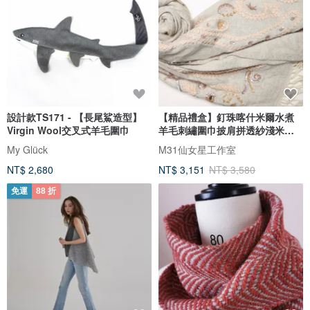
設計款TS171 - 【長尾鯊造型】
【精品禮盒】釘珠喀什米爾水煮
Virgin Wool交叉式羊毛圍巾
羊毛刺繡圍巾披肩拼透紗淺米灰
藤蔓
My Glück
M31仙女星工作室
NT$ 2,680
NT$ 3,151
NT$ 3,580
免運
88 折