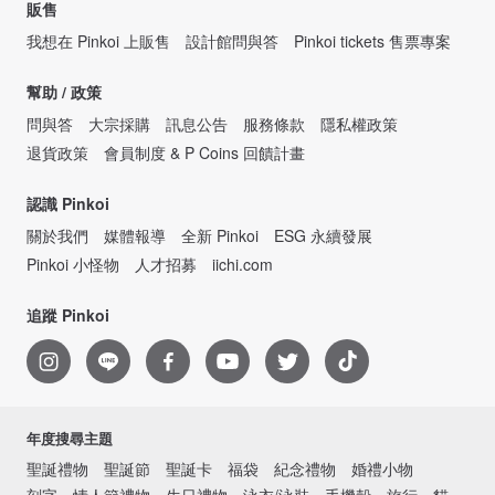
販售
我想在 Pinkoi 上販售
設計館問與答
Pinkoi tickets 售票專案
幫助 / 政策
問與答
大宗採購
訊息公告
服務條款
隱私權政策
退貨政策
會員制度 & P Coins 回饋計畫
認識 Pinkoi
關於我們
媒體報導
全新 Pinkoi
ESG 永續發展
Pinkoi 小怪物
人才招募
iichi.com
追蹤 Pinkoi
年度搜尋主題
聖誕禮物
聖誕節
聖誕卡
福袋
紀念禮物
婚禮小物
刻字
情人節禮物
生日禮物
泳衣/泳裝
手機殼
旅行
貓