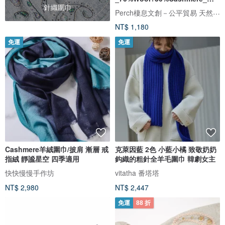
針織圍巾
色羊毛脖圍
Perch棲息文創－公平貿易 天然纖維 手工製作
NT$ 1,180
免運
免運
Cashmere羊絨圍巾/披肩 漸層 戒
克萊因藍 2色 小藍小橘 致敬奶奶
指絨 靜謐星空 四季適用
鈎織的粗針全羊毛圍巾 韓劇女主
快快慢慢手作坊
vitatha 番塔塔
NT$ 2,980
NT$ 2,447
免運
88 折