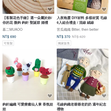
【客製花色手鏈】選一朵屬於妳/
入夜晚霞 DIY材料 多樣材質 毛線
你的花 微鉤 鉤針 聖誕節 婚禮
6入組合禮盒 / 混線 絨線
暮二MUAOO
苦瓜織織 Bitter, then better
NT$ 690
NT$ 370
NT$ 420
可客製
獨家販售
鉤針編織 可愛療癒仙人掌 香氛娃
毛線鉤織老爺爺老奶奶 週年紀念
娃
禮物