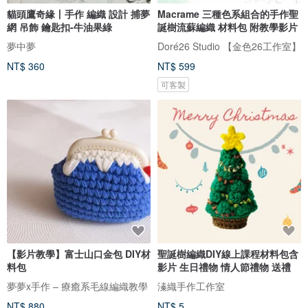
貓頭鷹奇緣丨手作 編織 設計 捕夢
Macrame 三種色系組合的手作聖
網 吊飾 鑰匙扣-牛油果綠
誕樹流蘇編織 材料包 附教學影片
夢中夢
Doré26 Studio 【金色26工作室】
NT$ 360
NT$ 599
可客製
【影片教學】富士山口金包 DIY材
聖誕樹編織DIY線上課程材料包含
料包
影片 生日禮物 情人節禮物 送禮
夢夢x手作 – 療癒系毛線編織教學
溱織手作工作室
NT$ 880
NT$ 5