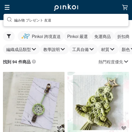
編み物 プレゼント 友達
Pinkoi 跨境直送
Pinkoi 嚴選
免運商品
折扣商
編織成品類型
教學說明
工具自備
材質
顏色
熱門程度優先
找到 94 件商品