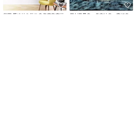
花園 手繪抽象裝飾畫餐廳客廳掛
原創風景畫，月夜油畫，寧靜畫
畫現代綠色田園風景畫花卉藝術
作，油畫，海景畫
畫
Xingmai
Yackunaite_Art
NT$ 3,299
NT$ 3,881
NT$ 4,086
可客製
新北市
秋季森林 原畫 療癒 風景畫
山水風景畫/客廳背景牆/裝飾畫/客
體驗
廳掛畫/民宿/藝術畫
掛畫 擺飾 森系 禮物 體驗 畫畫 聚
會
BlueArt 藍藝術
324art