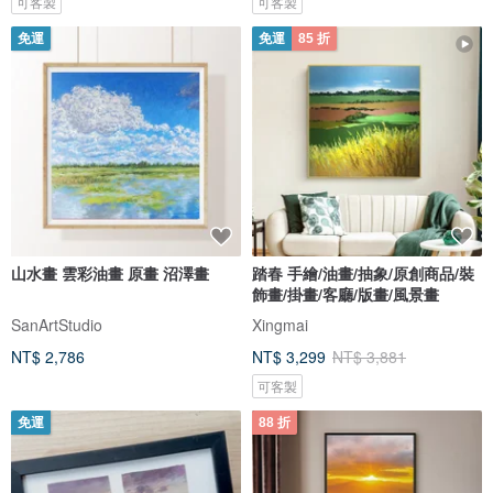
可客製
可客製
免運
免運
85 折
山水畫 雲彩油畫 原畫 沼澤畫
踏春 手繪/油畫/抽象/原創商品/裝
飾畫/掛畫/客廳/版畫/風景畫
SanArtStudio
Xingmai
NT$ 2,786
NT$ 3,299
NT$ 3,881
可客製
免運
88 折