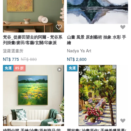
梵谷_從麥田望去的阿爾 - 梵谷系
山畫 風景 原創藝術 抽象 水彩 手
列掛畫/麥田/客廳/玄關/印象派
繪
菠蘿選畫所
Nadya Ya Art
NT$ 775
NT$ 880
NT$ 2,600
免運
85 折
免運
綠野仙蹤 手繪/油畫/原創商品/裝
園林畫/ 油畫原作/ 手繪希臘風景/