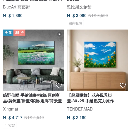
飾 送
BlueArt 藍藝術
雅比斯文創館
NT$ 1,880
NT$ 3,080
NT$ 3,500
獨家販售
免運
85 折
綠野仙蹤 手繪油畫/抽象/原創商
【起風跳舞】花卉風景掛
品/裝飾畫/掛畫/客廳/走廊/背景畫
畫-30×25 手繪壓克力原作
Xingmai
TENDERMAD
NT$ 4,717
NT$ 5,549
NT$ 2,180
可客製