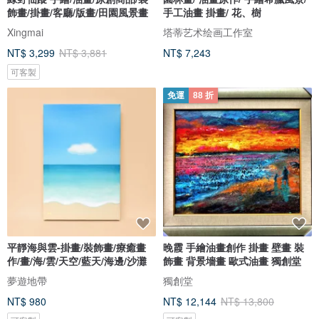
飾畫/掛畫/客廳/版畫/田園風景畫
手工油畫 掛畫/ 花、樹
Xingmai
塔蒂艺术绘画工作室
NT$ 3,299
NT$ 3,881
NT$ 7,243
可客製
免運
88 折
平靜海與雲-掛畫/裝飾畫/療癒畫
晚霞 手繪油畫創作 掛畫 壁畫 裝
作/畫/海/雲/天空/藍天/海邊/沙灘
飾畫 背景墻畫 歐式油畫 獨創堂
夢遊地帶
獨創堂
NT$ 980
NT$ 12,144
NT$ 13,800