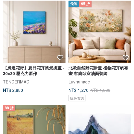
免運
95 折
【風過花野】夏日花卉風景掛畫 -
北歐自然野花掛畫 植物花卉帆布
30×30 壓克力原作
畫 客廳臥室牆面裝飾
TENDERMAD
Luvramade
NT$ 2,880
NT$ 1,270
NT$ 1,336
綠色友善
88 折