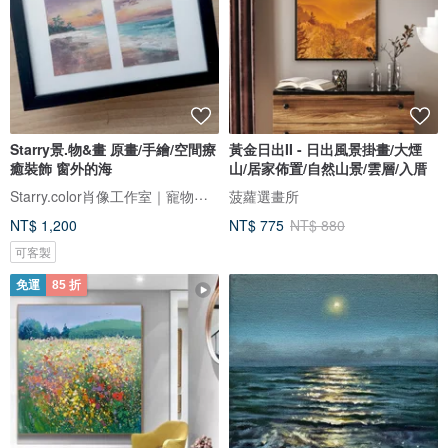
Starry景.物&畫 原畫/手繪/空間療
黃金日出II - 日出風景掛畫/大煙
癒裝飾 窗外的海
山/居家佈置/自然山景/雲層/入厝
Starry.color肖像工作室｜寵物畫｜人像畫｜客製訂製
菠蘿選畫所
NT$ 1,200
NT$ 775
NT$ 880
可客製
免運
85 折