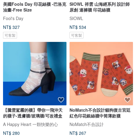
美國Fools Day 印花絲襪 -巴洛克
SIOWL 祥雲 山海經系列 設計師
油畫-Free Size
原創 連褲襪 印花絲襪
Fool's Day
SIOWL
NT$ 327
NT$ 534
可客製
可客製
【騰雲駕霧的襪】帶你一飛沖天
NoMatch不合設計貓狗復古宮廷
的襪子-透膚襪/玻璃襪/可改禮盒
紅色印花銀絲襪中筒薄款襪
A Happy Heart 一顆快樂的心
NoMatch不合設計
NT$ 280
NT$ 267