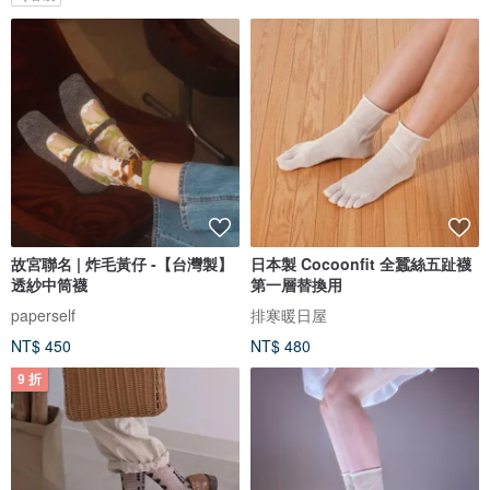
故宮聯名 | 炸毛黃仔 -【台灣製】
日本製 Cocoonfit 全蠶絲五趾襪
透紗中筒襪
第一層替換用
paperself
排寒暖日屋
NT$ 450
NT$ 480
9 折