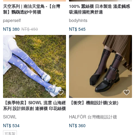
天空系列 | 南法天堂鳥 -【台灣
100% 蠶絲襪 日本製造 溫柔觸感
製】鸚鵡透紗中筒襪
吸濕排濕乾爽舒適
paperself
bodyhints
NT$ 380
NT$ 450
NT$ 545
【换季特卖】SIOWL 流雲 山海經
【衝突】機能設計襪(女款)
系列 設計師原創 連褲襪 印花絲襪
SIOWL
HALFÔR 台灣機能設計襪
NT$ 534
NT$ 360
可客製