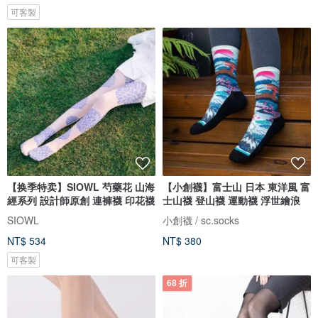
可客製
【换季特卖】SIOWL 芍藥花 山海
【小創襪】富士山 日本 東洋風 富
經系列 設計師原創 連褲襪 印花襪
士山襪 登山襪 運動襪 浮世繪浪
SIOWL
小創襪 / sc.socks
NT$ 534
NT$ 380
可客製
68 折