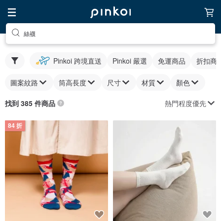
絲襪
Pinkoi 跨境直送
Pinkoi 嚴選
免運商品
折扣商
圖案紋路
筒高長度
尺寸
材質
顏色
熱門程度優先
找到 385 件商品
84 折