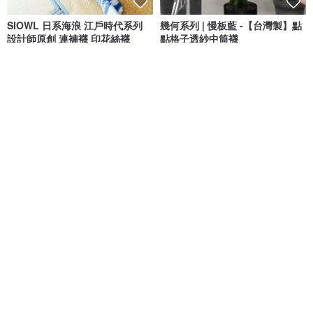
SIOWL 日系海浪 江戶時代系列
幾何系列 | 慢板藍 -【台灣製】點
設計師原創 連褲襪 印花絲襪
點格子透紗中筒襪
SIOWL
paperself
NT$ 545
NT$ 450
可客製
9 折
【獨家優惠】透膚・美學生活紗
網紗花邊黑色中筒襪短襪
襪 / 轉大人前夕的摩卡咖啡 /
LEEDS WEATHER® 色彩個性襪子品牌
一茶衣樹 TEATREE