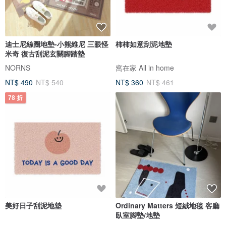
迪士尼絲圈地墊-小熊維尼 三眼怪
柿柿如意刮泥地墊
米奇 復古刮泥玄關腳踏墊
NORNS
窩在家 All in home
NT$ 490
NT$ 540
NT$ 360
NT$ 461
78 折
美好日子刮泥地墊
Ordinary Matters 短絨地毯 客廳
臥室腳墊/地墊