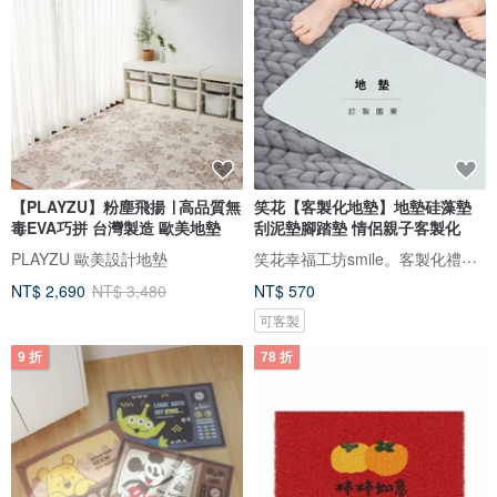
【PLAYZU】粉塵飛揚 ∣ 高品質無
笑花【客製化地墊】地墊硅藻墊
毒EVA巧拼 台灣製造 歐美地墊
刮泥墊腳踏墊 情侶親子客製化
笑花幸福工坊smile。客製化禮物。
PLAYZU 歐美設計地墊
NT$ 2,690
NT$ 3,480
NT$ 570
可客製
9 折
78 折