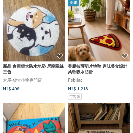
免運
新品 倉屋柴犬防水地墊 尼龍圈絲
香腸披薩切片地墊 趣味美食設計
三色
柔軟吸水防滑
倉屋-柴犬小物專門店
Feblilac
NT$ 406
NT$ 1,218
可客製