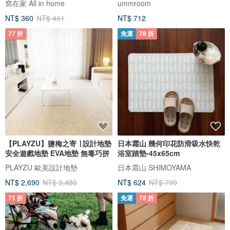
窩在家 All in home
ummroom
NT$ 360
NT$ 461
NT$ 712
77 折
免運
78 折
【PLAYZU】鹽梅之寄 ∣ 設計地墊
日本霜山 幾何印花防滑吸水快乾
安全遊戲地墊 EVA地墊 無毒巧拼
浴室踏墊-45x65cm
PLAYZU 歐美設計地墊
日本霜山 SHIMOYAMA
NT$ 2,690
NT$ 3,480
NT$ 624
NT$ 799
71 折
免運
78 折