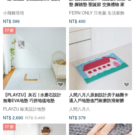
墊 腳踏墊 聖誕節 交換禮物 家
小飛豬培培
FERN ONLY 只有蕨 生活家飾
NT$ 399
NT$ 400
77 折
【PLAYZU】灰石 ∣ 水磨石設計
人間八月八原創設計房子絲圈卡
無毒EVA地墊 巧拼地毯地墊
通入戶地墊進門耐磨防滑耐髒
PLAYZU 歐美設計地墊
人間八月八
NT$ 2,690
NT$ 3,480
NT$ 379
77 折