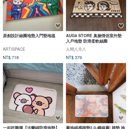
原創設計絲圈地墊入門墊地毯
AUG8 STORE 臭臉情侶室外墊
入戶地墊 防滑柔軟絲圈
ARTISPACE
人間八月八
NT$ 718
NT$ 379
一起吃雞腿【法蘭絨防滑地墊】
蕨地絨感踏墊2.0-鐵線蕨| 踏墊 地