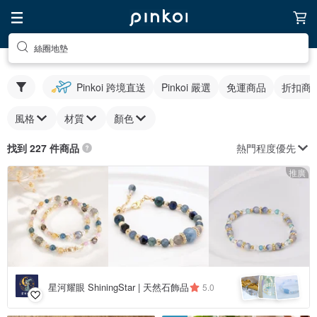
絲圈地墊
Pinkoi 跨境直送
Pinkoi 嚴選
免運商品
折扣商
風格
材質
顏色
熱門程度優先
找到 227 件商品
推廣
星河耀眼 ShiningStar | 天然石飾品
5.0