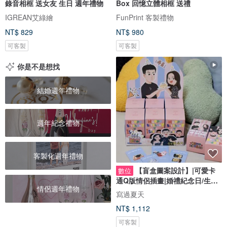
錄音相框 送女友 生日 週年禮物
Box 回憶立體相框 送禮
IGREAN艾綠繪
FunPrint 客製禮物
NT$ 829
NT$ 980
可客製
可客製
你是不是想找
結婚週年禮物
週年紀念禮物
客製化週年禮物
【盲盒圖案設計】|可愛卡
數位
通Q版情侶插畫|婚禮紀念日/生日
情侶週年禮物
禮物客製
寫過夏天
NT$ 1,112
可客製