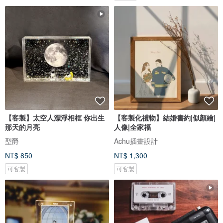
【客製】太空人漂浮相框 你出生
【客製化禮物】結婚書約|似顏繪|
那天的月亮
人像|全家福
型爵
Achu插畫設計
NT$ 850
NT$ 1,300
可客製
可客製