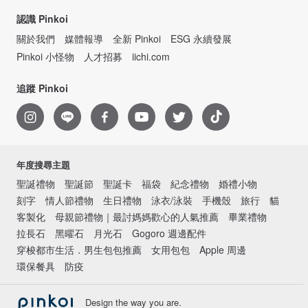
認識 Pinkoi
關於我們
媒體報導
全新 Pinkoi
ESG 永續發展
Pinkoi 小怪物
人才招募
iichi.com
追蹤 Pinkoi
年度搜尋主題
聖誕禮物
聖誕節
聖誕卡
福袋
紀念禮物
婚禮小物
刻字
情人節禮物
生日禮物
泳衣/泳裝
手機殼
旅行
貓
客製化
母親節禮物｜最討媽媽歡心的人氣推薦
畢業禮物
拉長石
黑曜石
月光石
Gogoro 週邊配件
穿梭都市生活．男生包包推薦
女用包包
Apple 周邊
環保餐具
防疫
Design the way you are.