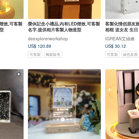
燈效,可客製
榮休記念小禮品,內有LED燈效,可客製
客製化情侶朋友旅
型
名字.提供相片客製人物造型
相框 送女友 生日
deexplorerworkshop
IGREAN艾綠繪
US$ 120.89
US$ 30.12
可客製
獨家販售
可客製
綠色友善