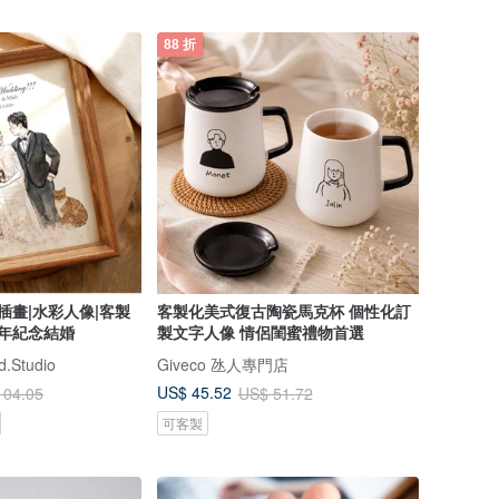
88 折
插畫|水彩人像|客製
客製化美式復古陶瓷馬克杯 個性化訂
週年紀念結婚
製文字人像 情侶閨蜜禮物首選
.Studio
Giveco 氹人專門店
US$ 45.52
104.05
US$ 51.72
可客製