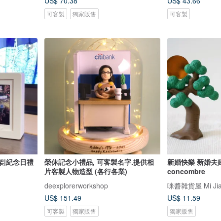
US$ 70.38
US$ 43.66
可客製
獨家販售
可客製
架|紀念日禮
榮休記念小禮品, 可客製名字.提供相
新婚快樂 新婚夫婦
片客製人物造型 (各行各業)
concombre
deexplorerworkshop
咪醬雜貨屋 Mi Jia
US$ 151.49
US$ 11.59
可客製
獨家販售
獨家販售