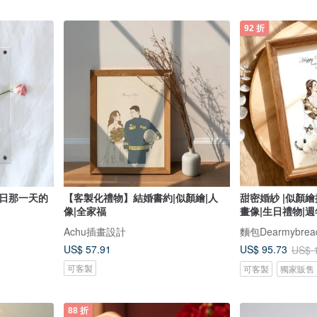
92 折
念日那一天的
【客製化禮物】結婚書約|似顏繪|人
甜密婚紗 |似顏繪
像|全家福
畫像|生日禮物|
Achu插畫設計
麵包Dearmybread
US$ 57.91
US$ 95.73
US$ 
可客製
可客製
獨家販售
88 折