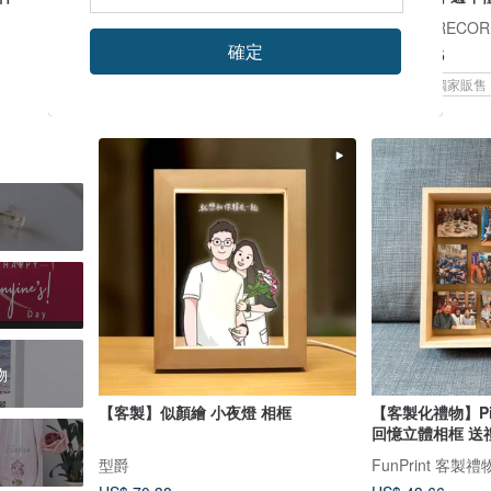
Giveco 氹人專門店
確定
US$ 42.85
US$ 28.55
US$ 32.44
可客製
獨家販售
可客製
物
【客製】似顏繪 小夜燈 相框
【客製化禮物】Piece
回憶立體相框
型爵
FunPrint 客製禮