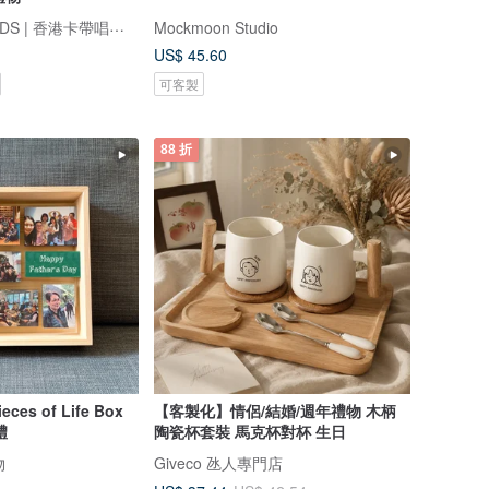
FINDME RECORDS | 香港卡帶唱片生活店
Mockmoon Studio
US$ 45.60
可客製
88 折
s of Life Box
【客製化】情侶/結婚/週年禮物 木柄
 送禮
陶瓷杯套裝 馬克杯對杯 生日
物
Giveco 氹人專門店