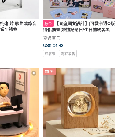
行相片 歌曲或錄音
【盲盒圖案設計】|可愛卡通Q版
數位
 週年禮物
情侶插畫|婚禮紀念日/生日禮物客製
寫過夏天
US$ 34.43
可客製
獨家販售
88 折