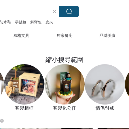
防水鞋
零錢包
斜背包
皮夾
風格文具
居家餐廚
品味美食
縮小搜尋範圍
客製相框
客製化公仔
情侶對戒