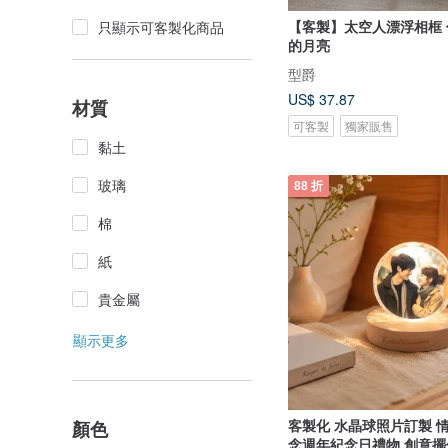
【客製】太空人漂浮相框
只顯示可客製化商品
的月亮
型爵
US$ 37.87
材質
可客製
獨家販售
黏土
玻璃
88 折
棉
紙
貴金屬
顯示更多
客製化 水晶球照片訂製 情
顏色
念週年紀念日禮物 創意擺