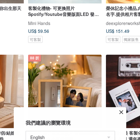
 你出生那天
客製化禮物- 可更換照片
榮休記念小禮品,
Spotify/Youtube音樂版面LED 發光
名字.提供相片客
相架
Mini Hands
deexplorerworks
US$ 59.56
US$ 151.49
可客製
可客製
獨家販售
88 折
我們建議的瀏覽環境
侶/結婚/紀
客製化 鏡子燈光畫照片 情侶/結婚/週
【全新包裝 客製
件
年紀念禮物 小夜燈相框
| 情侶 生日 週年