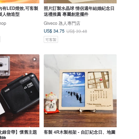
內有LED燈效,可客製
照片訂製水晶球 情侶週年結婚紀念日
製人物造型
送禮推薦 專屬創意擺件
hop
Giveco 氹人專門店
US$ 34.75
US$ 39.48
可客製
化錄音帶】懷舊主題
客製 4R木製相架 - 自訂紀念日、地圖
禮物