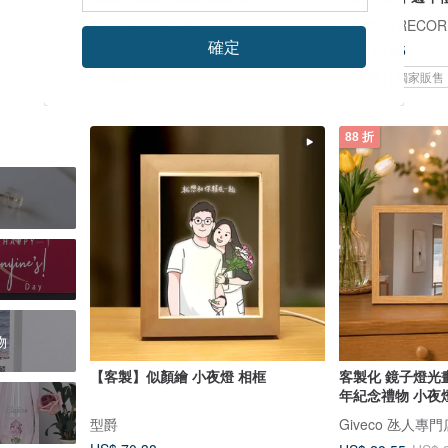
Giveco 氹人專門店
確定
US$ 42.85
US$ 44.31
US$ 50.35
可客製
獨家販售
可客製
88 折
物
【客製】似顏繪 小夜燈 相框
客製化 鏡子燈光畫
年紀念禮物 小夜
型爵
Giveco 氹人專門