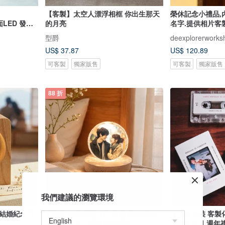
【客製】太空人漂浮相框 你出生那天
榮休記念小禮品,
版面LED 發光
的月亮
名字.提供相片客
型爵
deexplorerworks
US$ 37.87
US$ 120.89
可客製
獨家販售
可客製
獨家販售
88 折
我們建議的瀏覽環境
年結婚紀念日
客製化 水晶球照片訂製 情侶/結婚/紀
【全新包裝 客製
念週年紀念日禮物 創意擺件
| 情侶 生日 週年