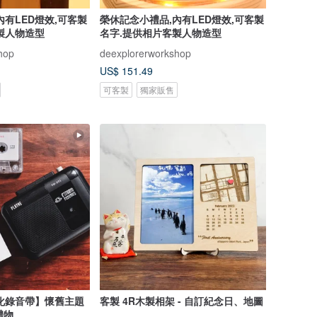
內有LED燈效,可客製
榮休記念小禮品,內有LED燈效,可客製
製人物造型
名字.提供相片客製人物造型
hop
deexplorerworkshop
US$ 151.49
可客製
獨家販售
化錄音帶】懷舊主題
客製 4R木製相架 - 自訂紀念日、地圖
禮物