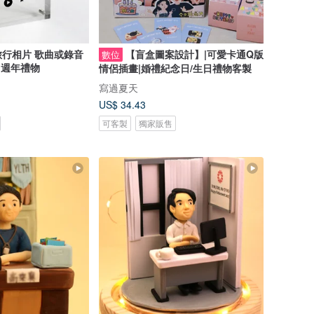
行相片 歌曲或錄音
【盲盒圖案設計】|可愛卡通Q版
數位
 週年禮物
情侶插畫|婚禮紀念日/生日禮物客製
寫過夏天
US$ 34.43
可客製
獨家販售