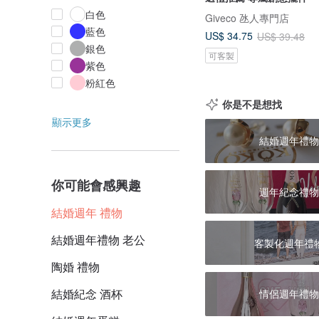
白色
Giveco 氹人專門店
藍色
US$ 34.75
US$ 39.48
銀色
可客製
紫色
粉紅色
你是不是想找
顯示更多
結婚週年禮物
你可能會感興趣
週年紀念禮物
結婚週年 禮物
結婚週年禮物 老公
客製化週年禮
陶婚 禮物
結婚紀念 酒杯
情侶週年禮物