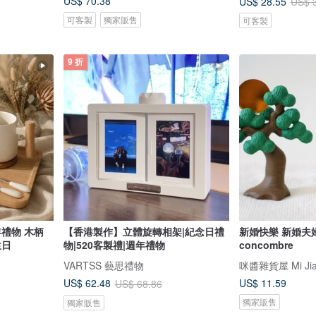
US$ 70.38
US$ 28.55
US$ 
可客製
獨家販售
可客製
9 折
年禮物 木柄
【香港製作】立體旋轉相架|紀念日禮
新婚快樂 新婚夫婦
生日
物|520客製禮|週年禮物
concombre
VARTSS 藝思禮物
咪醬雜貨屋 Mi Jia
US$ 11.59
US$ 62.48
US$ 68.86
獨家販售
獨家販售