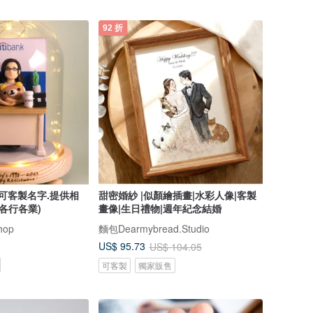
92 折
 可客製名字.提供相
甜密婚紗 |似顏繪插畫|水彩人像|客製
各行各業)
畫像|生日禮物|週年紀念結婚
hop
麵包Dearmybread.Studio
US$ 95.73
US$ 104.05
可客製
獨家販售