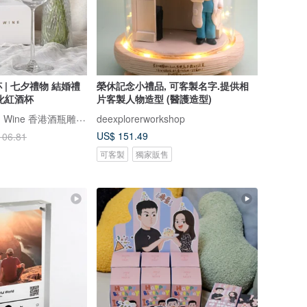
| 七夕禮物 結婚禮
榮休記念小禮品, 可客製名字.提供相
化紅酒杯
片客製人物造型 (醫護造型)
Design Your Own Wine 香港酒瓶雕刻禮品專門店
deexplorerworkshop
US$ 151.49
106.81
可客製
獨家販售