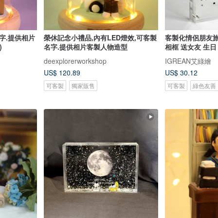
字.提供相片
榮休記念小禮品,內有LED燈效,可客製
客製化情侶朋友旅
)
名字.提供相片客製人物造型
相框 送女友 生日
deexplorerworkshop
IGREAN艾綠繪
US$ 120.89
US$ 30.12
可客製
獨家販售
可客製
綠色友善