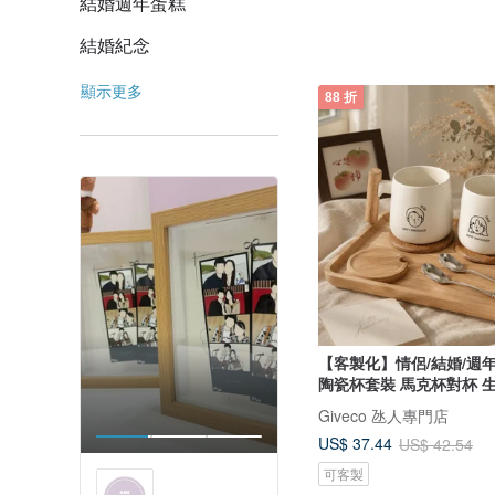
結婚週年蛋糕
結婚紀念
顯示更多
88 折
【客製化】情侶/結婚/週
陶瓷杯套裝 馬克杯對杯 
Giveco 氹人專門店
US$ 37.44
US$ 42.54
可客製