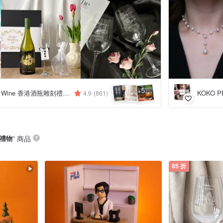
5
+
Design Your Own Wine 香港酒瓶雕刻禮品專門店
KOKO P
4.9
(861)
 禮物
” 商品
85 折