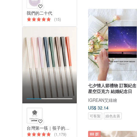
我們的二十代
(15)
七夕情人節禮物 訂製紀
星空亞克力 結婚紀念日
IGREAN艾綠繪
US$ 32.14
可客製
綠色友善
台灣第一筷｜筷子的領導品牌
(1,179)
88 折