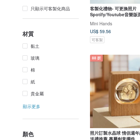
客製化禮物- 可更換照片
只顯示可客製化商品
Spotify/Youtube音樂
相架
Mini Hands
US$ 59.56
材質
可客製
黏土
玻璃
88 折
棉
紙
貴金屬
顯示更多
照片訂製水晶球 情侶週
顏色
送禮推薦 專屬創意擺件