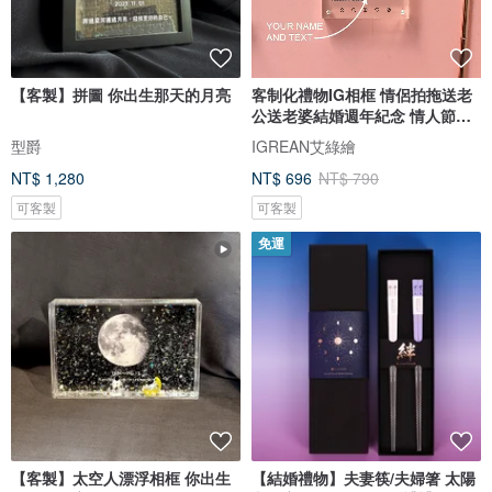
【客製】拼圖 你出生那天的月亮
客制化禮物IG相框 情侶拍拖送老
公送老婆結婚週年紀念 情人節禮
盒
型爵
IGREAN艾綠繪
NT$ 1,280
NT$ 696
NT$ 790
可客製
可客製
免運
【客製】太空人漂浮相框 你出生
【結婚禮物】夫妻筷/夫婦箸 太陽