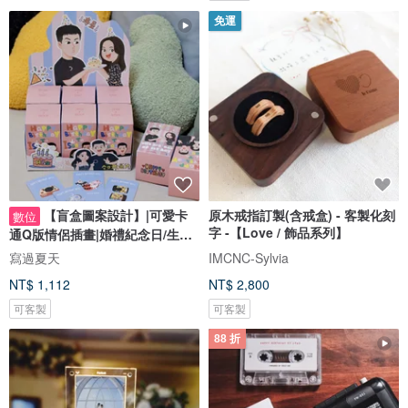
免運
【盲盒圖案設計】|可愛卡
原木戒指訂製(含戒盒) - 客製化刻
數位
字 -【Love / 飾品系列】
通Q版情侶插畫|婚禮紀念日/生日
禮物客製
寫過夏天
IMCNC-Sylvia
NT$ 1,112
NT$ 2,800
可客製
可客製
88 折