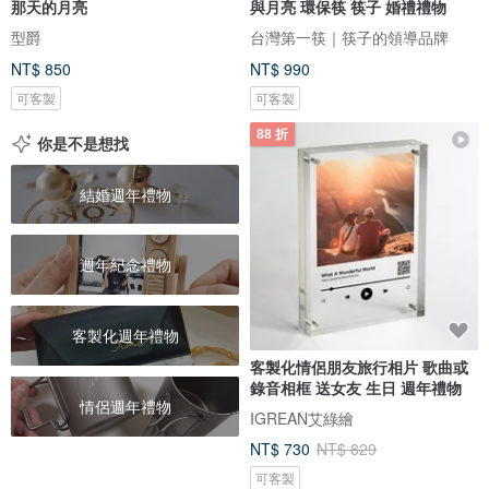
那天的月亮
與月亮 環保筷 筷子 婚禮禮物
型爵
台灣第一筷｜筷子的領導品牌
NT$ 850
NT$ 990
可客製
可客製
88 折
你是不是想找
結婚週年禮物
週年紀念禮物
客製化週年禮物
客製化情侶朋友旅行相片 歌曲或
錄音相框 送女友 生日 週年禮物
情侶週年禮物
IGREAN艾綠繪
NT$ 730
NT$ 829
可客製