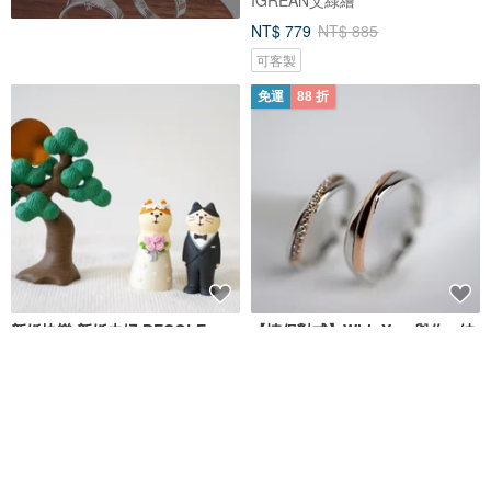
NT$ 779
NT$ 885
可客製
免運
88 折
新婚快樂 新婚夫婦 DECOLE
【情侶對戒】With You 與你 • 純
concombre
銀戒指厚鍍18K 日常婚戒
咪醬雜貨屋 Mi Jiang zakka
溫釲 WENSZU
NT$ 260
NT$ 4,383
NT$ 4,980
獨家販售
可客製
免運
85 折