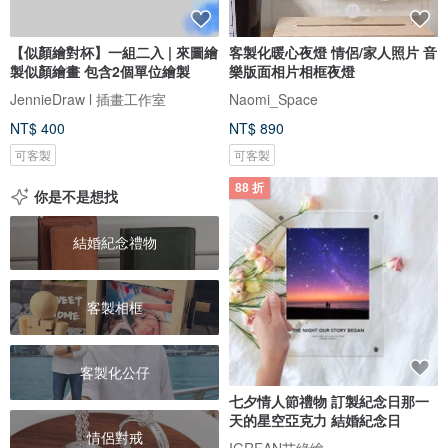
【似顏繪對杯】一組二入 | 來圖繪
客製化暖心夜燈 情侶/家人照片 音
製似顏繪畫 包含2個單位繪製
樂版面相片相框夜燈
JennieDraw l 插畫工作室
Naomi_Space
NT$ 400
NT$ 890
可客製
可客製
88 折
你是不是想找
結婚紀念禮物
客製相框
客製化公仔
七夕情人節禮物 訂製紀念日那一
天的星空亞克力 結婚紀念日
情侶對戒
IGREAN艾綠繪