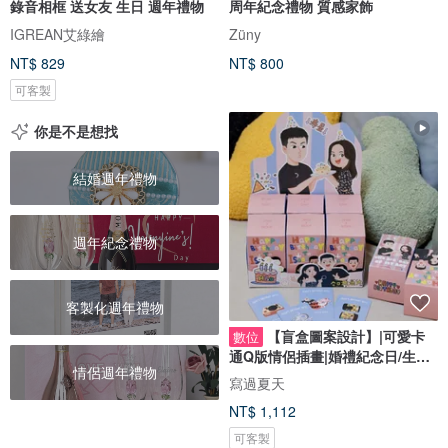
錄音相框 送女友 生日 週年禮物
周年紀念禮物 質感家飾
IGREAN艾綠繪
Züny
NT$ 829
NT$ 800
可客製
你是不是想找
結婚週年禮物
週年紀念禮物
客製化週年禮物
【盲盒圖案設計】|可愛卡
數位
通Q版情侶插畫|婚禮紀念日/生日
情侶週年禮物
禮物客製
寫過夏天
NT$ 1,112
可客製