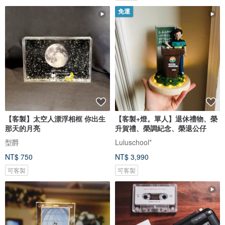
免運
【客製】太空人漂浮相框 你出生
【客製+燈。單人】退休禮物、榮
那天的月亮
升賀禮、榮調紀念、榮退公仔
型爵
Luluschool*
NT$ 750
NT$ 3,990
可客製
可客製