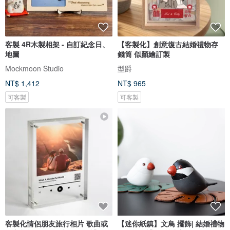
客製 4R木製相架 - 自訂紀念日、
【客製化】創意復古結婚禮物存
地圖
錢筒 似顏繪訂製
Mockmoon Studio
型爵
NT$ 1,412
NT$ 965
可客製
可客製
客製化情侶朋友旅行相片 歌曲或
【迷你紙鎮】文鳥 擺飾| 結婚禮物