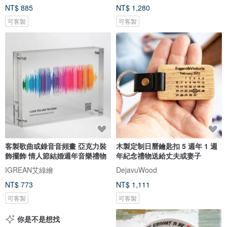
NT$ 885
NT$ 1,280
可客製
可客製
客製歌曲或錄音音頻畫 亞克力裝
木製定制日曆鑰匙扣 5 週年 1 週
飾擺飾 情人節結婚週年音樂禮物
年紀念禮物送給丈夫或妻子
IGREAN艾綠繪
DejavuWood
NT$ 773
NT$ 1,111
可客製
可客製
你是不是想找