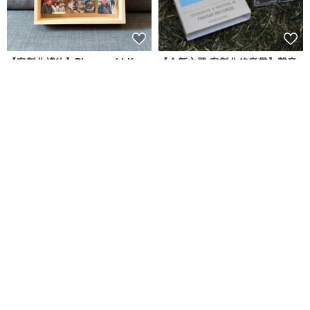
【客製化禮物】Pieces of Life
【全新主題 客製化錄音帶】聲音
Box 回憶立體相框 送禮
回憶錄 | 情侶 生日 週年禮物
FINDME RECORDS | 香港卡帶唱片生活店
FunPrint 客製禮物
NT$ 980
NT$ 1,326
可客製
可客製
乾燥花玻璃盅 永生花 繡球 小玻璃
【客製】似顏繪 小夜燈 相框