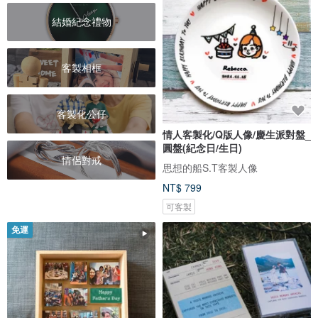
結婚紀念禮物
客製相框
客製化公仔
情人客製化/Q版人像/慶生派對盤_
圓盤(紀念日/生日)
情侶對戒
思想的船S.T客製人像
NT$ 799
可客製
免運