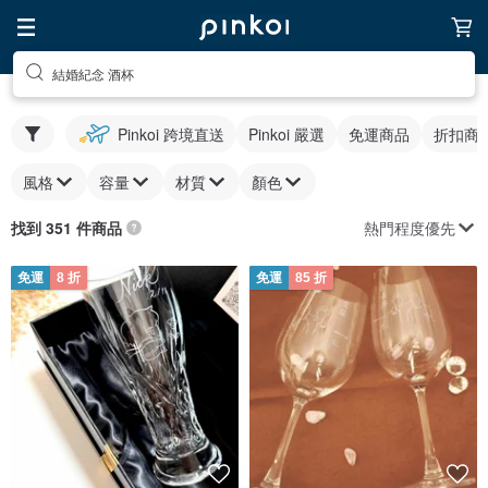
結婚紀念 酒杯
Pinkoi 跨境直送
Pinkoi 嚴選
免運商品
折扣商
風格
容量
材質
顏色
熱門程度優先
找到 351 件商品
免運
8 折
免運
85 折