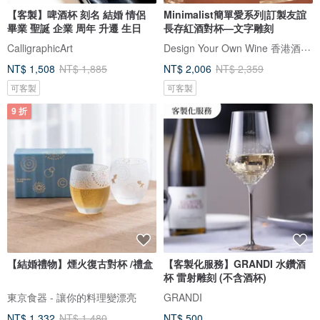
【客製】啤酒杯 刻名 結婚 情侶
Minimalist簡單愛系列|訂製友誼
畢業 聖誕 企業 周年 升遷 生日
長存紅酒對杯—文字雕刻
Design Your Own Wine 香港酒瓶雕刻禮品專門店
CalligraphicArt
NT$ 1,508
NT$ 1,885
NT$ 2,006
NT$ 2,359
可客製
可客製
9 折
【結婚禮物】煙火復古對杯 /禮盒
【客製化服務】GRANDI 水鑽酒
杯 雷射雕刻 (不含酒杯)
東京食器 - 讓你的料理變漂亮
GRANDI
NT$ 1,332
NT$ 1,480
NT$ 500