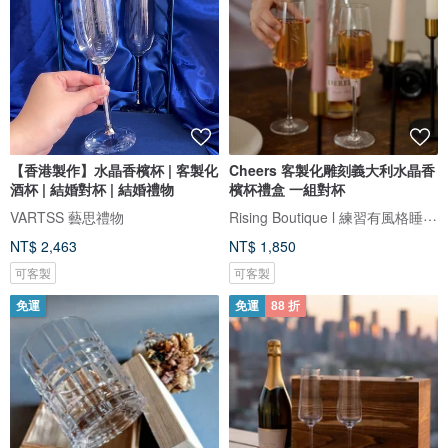
【香港製作】水晶香檳杯 | 客製化
Cheers 客製化雕刻義大利水晶香
酒杯 | 結婚對杯 | 結婚禮物
檳杯禮盒 一組對杯
Rising Boutique l 練習有風格睡衣設計
VARTSS 藝思禮物
NT$ 2,463
NT$ 1,850
可客製
可客製
免運
免運
88 折