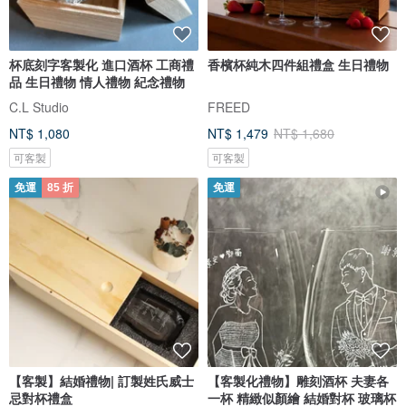
杯底刻字客製化 進口酒杯 工商禮
香檳杯純木四件組禮盒 生日禮物
品 生日禮物 情人禮物 紀念禮物
C.L Studio
FREED
NT$ 1,080
NT$ 1,479
NT$ 1,680
可客製
可客製
免運
85 折
免運
【客製】結婚禮物| 訂製姓氏威士
【客製化禮物】雕刻酒杯 夫妻各
忌對杯禮盒
一杯 精緻似顏繪 結婚對杯 玻璃杯