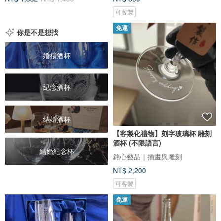
可客製
免運
你是不是想找
婚禮酒杯
紀念酒杯
結婚酒杯
【客製化禮物】刻字玻璃杯 雕刻
酒杯 (不限語言)
結婚紀念杯
銘心藝品｜插畫與雕刻
NT$ 2,200
可客製
免運