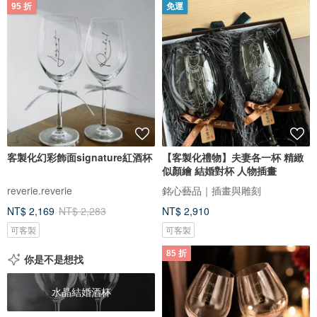
95 折
免運
客製化幻彩飾面signature紅酒杯
【客製化禮物】夫妻各一杯 精緻
似顏繪 結婚對杯 人物插畫
reverie.reverie
銘心藝品｜插畫與雕刻
NT$ 2,169
NT$ 2,283
NT$ 2,910
可客製
可客製
85 折
你是不是想找
水晶結婚酒杯