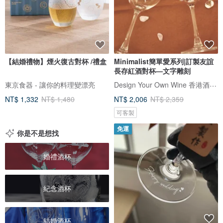
【結婚禮物】煙火復古對杯 /禮盒
Minimalist簡單愛系列|訂製友誼
長存紅酒對杯—文字雕刻
Design Your Own Wine 香港酒瓶雕刻禮品專門店
東京食器 - 讓你的料理變漂亮
NT$ 1,332
NT$ 1,480
NT$ 2,006
NT$ 2,359
可客製
免運
你是不是想找
婚禮酒杯
紀念酒杯
結婚酒杯