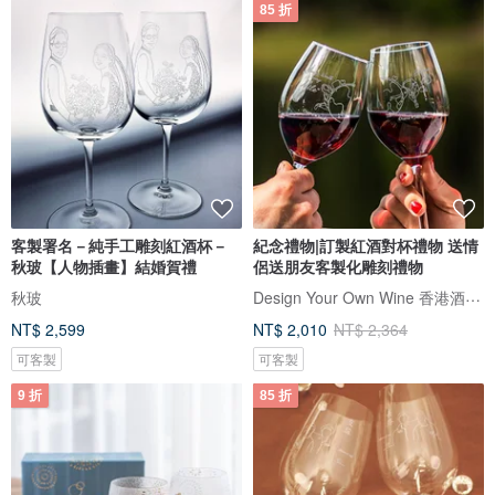
85 折
客製署名－純手工雕刻紅酒杯－
紀念禮物|訂製紅酒對杯禮物 送情
秋玻【人物插畫】結婚賀禮
侶送朋友客製化雕刻禮物
Design Your Own Wine 香港酒瓶雕刻禮品專門店
秋玻
NT$ 2,599
NT$ 2,010
NT$ 2,364
可客製
可客製
9 折
85 折