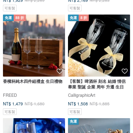
NT$ 1,929
NT$ 2,269
NT$ 2,169
NT$ 2,283
可客製
可客製
免運
88 折
免運
8 折
香檳杯純木四件組禮盒 生日禮物
【客製】啤酒杯 刻名 結婚 情侶
畢業 聖誕 企業 周年 升遷 生日
FREED
CalligraphicArt
NT$ 1,479
NT$ 1,680
NT$ 1,508
NT$ 1,885
可客製
可客製
免運