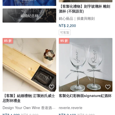
【客製化禮物】刻字玻璃杯 雕刻
酒杯 (不限語言)
結婚紀念杯
銘心藝品｜插畫與雕刻
NT$ 2,200
可客製
85 折
95 折
【客製】結婚禮物| 訂製姓氏威士
客製化幻彩飾面signature紅酒杯
忌對杯禮盒
Design Your Own Wine 香港酒瓶雕刻禮品專門店
reverie.reverie