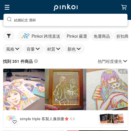
結婚紀念 酒杯
Pinkoi 跨境直送
Pinkoi 嚴選
免運商品
折扣商
風格
容量
材質
顏色
熱門程度優先
找到 351 件商品
推廣
4
+
simple triple 客製人像插畫
5.0