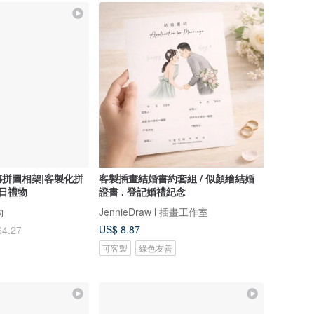
拼圖相架|客製化拼
客製插畫結婚書約套組 / 似顏繪結婚
念日禮物
證書 . 登記婚禮紀念
物
JennieDraw l 插畫工作室
US$ 8.87
64.27
可客製
綠色友善