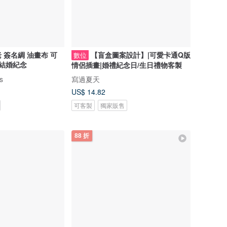
 簽名綢 油畫布 可
【盲盒圖案設計】|可愛卡通Q版
數位
 結婚紀念
情侶插畫|婚禮紀念日/生日禮物客製
ns
寫過夏天
US$ 14.82
可客製
獨家販售
88 折