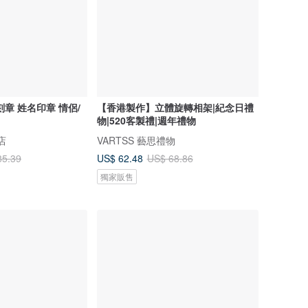
章 姓名印章 情侶/
【香港製作】立體旋轉相架|紀念日禮
物|520客製禮|週年禮物
店
VARTSS 藝思禮物
US$ 62.48
85.39
US$ 68.86
獨家販售