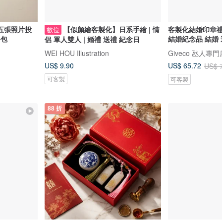
五張照片投
【似顏繪客製化】日系手繪 | 情
客製化結婚印章
數位
料包
結婚紀念品 結婚 
侶 單人雙人 | 婚禮 送禮 紀念日
WEI HOU Illustration
Giveco 氹人專門
US$ 9.90
US$ 65.72
US$ 
可客製
可客製
88 折