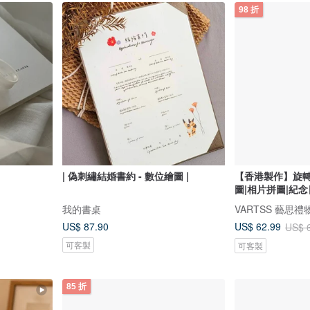
98 折
| 偽刺繡結婚書約 - 數位繪圖 |
【香港製作】旋轉
圖|相片拼圖|紀
我的書桌
VARTSS 藝思禮
US$ 87.90
US$ 62.99
US$ 
可客製
可客製
85 折