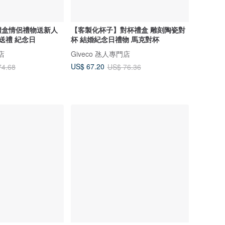
禮盒情侶禮物送新人
【客製化杯子】對杯禮盒 雕刻陶瓷對
送禮 紀念日
杯 結婚紀念日禮物 馬克對杯
店
Giveco 氹人專門店
US$ 67.20
74.68
US$ 76.36