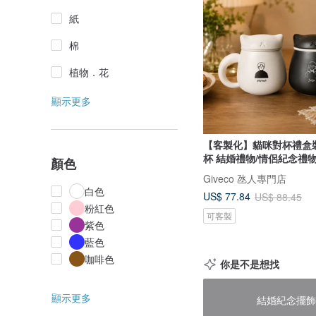
紙
棉
植物．花
顯示更多
【客製化】貓咪對杯禮盒
杯 結婚禮物/情侶紀念禮
顏色
Giveco 氹人專門店
白色
US$ 77.84
US$ 88.45
粉紅色
可客製
紫色
藍色
咖啡色
你是不是想找
顯示更多
結婚紀念擺飾