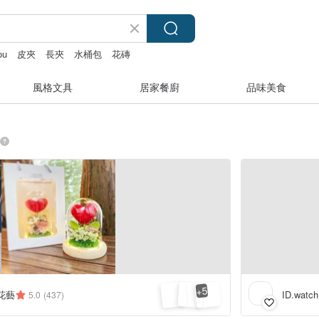
ou
皮夾
長夾
水桶包
花磚
風格文具
居家餐廚
品味美食
5
+
格花藝
ID.watch
5.0
(437)