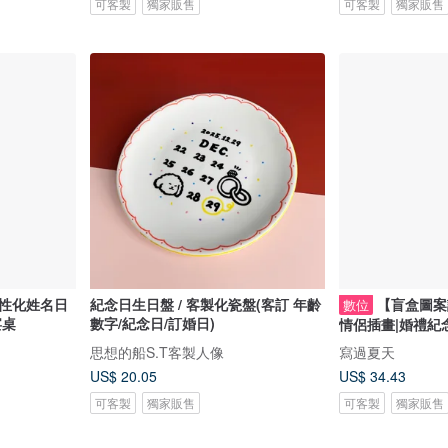
可客製
獨家販售
可客製
獨家販售
個性化姓名日
紀念日生日盤 / 客製化瓷盤(客訂 年齡
【盲盒圖案
數位
宴桌
數字/紀念日/訂婚日)
情侶插畫|婚禮紀
思想的船S.T客製人像
寫過夏天
US$ 20.05
US$ 34.43
可客製
獨家販售
可客製
獨家販售