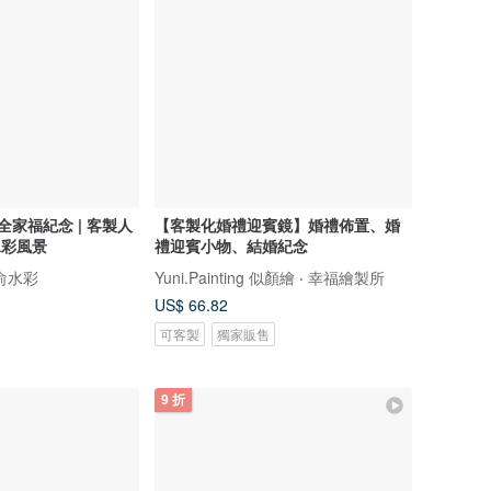
全家福紀念 | 客製人
【客製化婚禮迎賓鏡】婚禮佈置、婚
水彩風景
禮迎賓小物、結婚紀念
小俞水彩
Yuni.Painting 似顏繪 ‧ 幸福繪製所
US$ 66.82
可客製
獨家販售
9 折