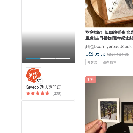
甜密婚紗 |似顏繪插畫|水
畫像|生日禮物|週年紀念
麵包Dearmybread.Studio
US$ 95.73
US$ 104.05
可客製
獨家販售
8 折
Giveco 氹人專門店
(206)