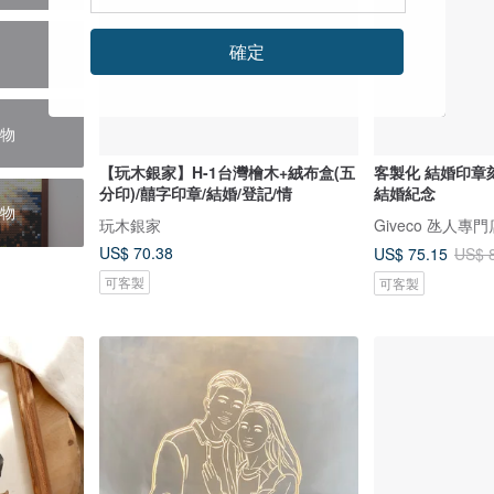
確定
物
【玩木銀家】H-1台灣檜木+絨布盒(五
客製化 結婚印章刻
分印)/囍字印章/結婚/登記/情
結婚紀念
物
玩木銀家
Giveco 氹人專門
US$ 70.38
US$ 75.15
US$ 
可客製
可客製