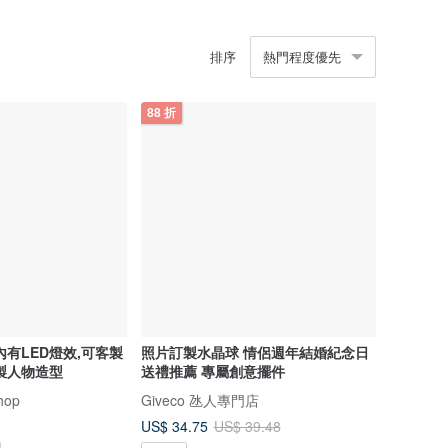
排序
熱門程度優先
88 折
內有LED燈效,可客製
照片訂製水晶球 情侶週年結婚紀念日
製人物造型
送禮推薦 專屬創意擺件
hop
Giveco 氹人專門店
US$ 34.75
US$ 39.48