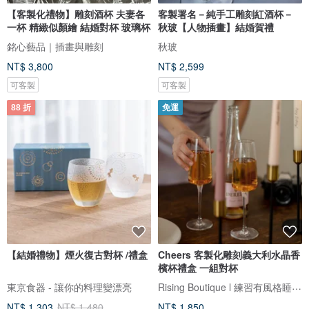
【客製化禮物】雕刻酒杯 夫妻各
客製署名－純手工雕刻紅酒杯－
一杯 精緻似顏繪 結婚對杯 玻璃杯
秋玻【人物插畫】結婚賀禮
銘心藝品｜插畫與雕刻
秋玻
NT$ 3,800
NT$ 2,599
可客製
可客製
88 折
免運
【結婚禮物】煙火復古對杯 /禮盒
Cheers 客製化雕刻義大利水晶香
檳杯禮盒 一組對杯
Rising Boutique l 練習有風格睡衣設計
東京食器 - 讓你的料理變漂亮
NT$ 1,303
NT$ 1,480
NT$ 1,850