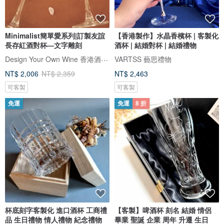
Minimalist簡單愛系列|訂製友誼
【香港製作】水晶香檳杯 | 客製化
長存紅酒對杯—文字雕刻
酒杯 | 結婚對杯 | 結婚禮物
Design Your Own Wine 香港酒瓶雕刻禮品專門店
VARTSS 藝思禮物
NT$ 2,006
NT$ 2,359
NT$ 2,463
可客製
可客製
免運
免運
8 折
杯底刻字客製化 進口酒杯 工商禮
【客製】啤酒杯 刻名 結婚 情侶
品 生日禮物 情人禮物 紀念禮物
畢業 聖誕 企業 周年 升遷 生日