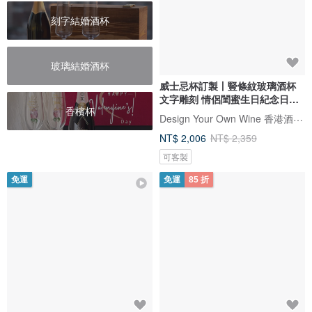
刻字結婚酒杯
玻璃結婚酒杯
威士忌杯訂製丨豎條紋玻璃酒杯
文字雕刻 情侶閨蜜生日紀念日禮
香檳杯
物
Design Your Own Wine 香港酒瓶雕刻禮品專門店
NT$ 2,006
NT$ 2,359
可客製
免運
免運
85 折