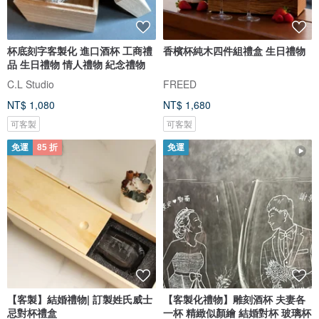
杯底刻字客製化 進口酒杯 工商禮
香檳杯純木四件組禮盒 生日禮物
品 生日禮物 情人禮物 紀念禮物
C.L Studio
FREED
NT$ 1,080
NT$ 1,680
可客製
可客製
免運
85 折
免運
【客製】結婚禮物| 訂製姓氏威士
【客製化禮物】雕刻酒杯 夫妻各
忌對杯禮盒
一杯 精緻似顏繪 結婚對杯 玻璃杯