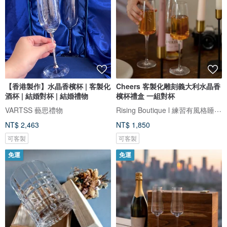
【香港製作】水晶香檳杯 | 客製化
Cheers 客製化雕刻義大利水晶香
酒杯 | 結婚對杯 | 結婚禮物
檳杯禮盒 一組對杯
Rising Boutique l 練習有風格睡衣設計
VARTSS 藝思禮物
NT$ 2,463
NT$ 1,850
可客製
可客製
免運
免運