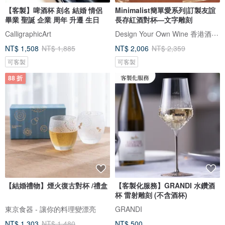
【客製】啤酒杯 刻名 結婚 情侶
Minimalist簡單愛系列|訂製友誼
畢業 聖誕 企業 周年 升遷 生日
長存紅酒對杯—文字雕刻
Design Your Own Wine 香港酒瓶雕刻禮品專門店
CalligraphicArt
NT$ 1,508
NT$ 1,885
NT$ 2,006
NT$ 2,359
可客製
可客製
88 折
【結婚禮物】煙火復古對杯 /禮盒
【客製化服務】GRANDI 水鑽酒
杯 雷射雕刻 (不含酒杯)
東京食器 - 讓你的料理變漂亮
GRANDI
NT$ 1,303
NT$ 1,480
NT$ 500