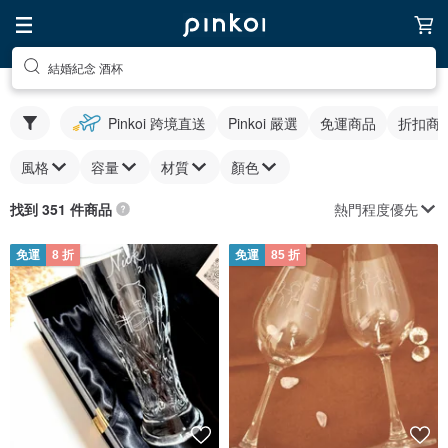
結婚紀念 酒杯
Pinkoi 跨境直送
Pinkoi 嚴選
免運商品
折扣商
風格
容量
材質
顏色
熱門程度優先
找到 351 件商品
免運
8 折
免運
85 折