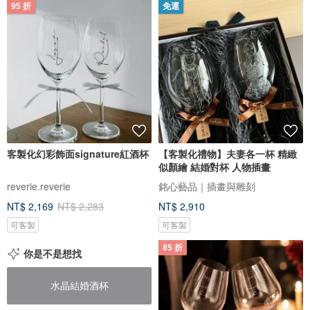
95 折
免運
客製化幻彩飾面signature紅酒杯
【客製化禮物】夫妻各一杯 精緻
似顏繪 結婚對杯 人物插畫
reverie.reverie
銘心藝品｜插畫與雕刻
NT$ 2,169
NT$ 2,283
NT$ 2,910
可客製
可客製
85 折
你是不是想找
水晶結婚酒杯