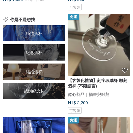
可客製
免運
你是不是想找
婚禮酒杯
紀念酒杯
結婚酒杯
【客製化禮物】刻字玻璃杯 雕刻
酒杯 (不限語言)
結婚紀念杯
銘心藝品｜插畫與雕刻
NT$ 2,200
可客製
免運