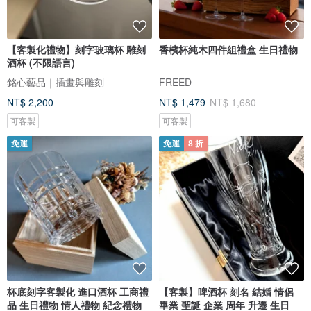
【客製化禮物】刻字玻璃杯 雕刻
香檳杯純木四件組禮盒 生日禮物
酒杯 (不限語言)
銘心藝品｜插畫與雕刻
FREED
NT$ 2,200
NT$ 1,479
NT$ 1,680
可客製
可客製
免運
免運
8 折
杯底刻字客製化 進口酒杯 工商禮
【客製】啤酒杯 刻名 結婚 情侶
品 生日禮物 情人禮物 紀念禮物
畢業 聖誕 企業 周年 升遷 生日