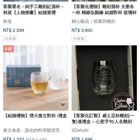
客製署名－純手工雕刻紅酒杯－
【客製化禮物】雕刻酒杯 夫妻各
秋玻【人物插畫】結婚賀禮
一杯 精緻似顏繪 結婚對杯 玻璃杯
秋玻
銘心藝品｜插畫與雕刻
NT$ 2,599
NT$ 3,800
可客製
可客製
9 折
【結婚禮物】煙火復古對杯 /禮盒
【客製化訂製】威士忌杯雕刻(一
隻)連禮盒 – 心意字句/人名雕刻
東京食器 - 讓你的料理變漂亮
3Daholic
NT$ 1,332
NT$ 1,480
NT$ 1,696