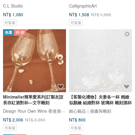
C.L Studio
CalligraphicArt
NT$ 1,080
NT$ 1,508
NT$ 1,885
可客製
可客製
免運
85 折
Minimalist簡單愛系列|訂製友誼
【客製化禮物】夫妻各一杯 精緻
長存紅酒對杯—文字雕刻
似顏繪 結婚對杯 玻璃杯 雕刻酒杯
Design Your Own Wine 香港酒瓶雕刻禮品專門店
銘心藝品｜插畫與雕刻
NT$ 2,006
NT$ 2,359
NT$ 800
可客製
可客製