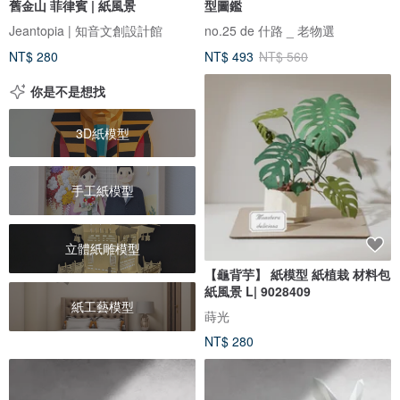
舊金山 菲律賓 | 紙風景
型圖鑑
Jeantopia | 知音文創設計館
no.25 de 什路 _ 老物選
NT$ 280
NT$ 493
NT$ 560
你是不是想找
3D紙模型
手工紙模型
立體紙雕模型
【龜背芋】 紙模型 紙植栽 材料包
紙風景 L| 9028409
紙工藝模型
蒔光
NT$ 280