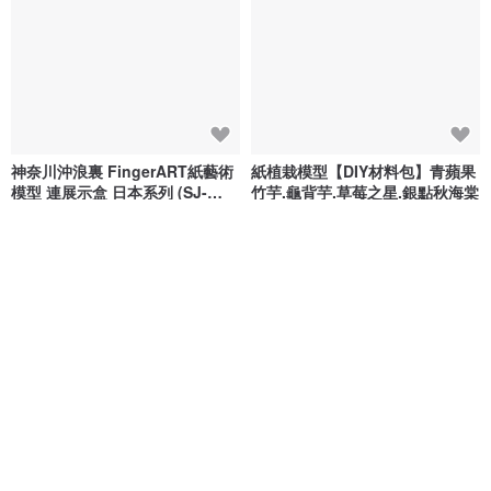
神奈川沖浪裏 FingerART紙藝術
紙植栽模型【DIY材料包】青蘋果
模型 連展示盒 日本系列 (SJ-
竹芋.龜背芋.草莓之星.銀點秋海棠
5124)
FingerART 指の藝
Jeantopia | 知音文創設計館
NT$ 607
NT$ 280
88 折