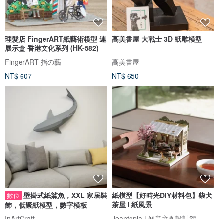
理髮店 FingerART紙藝術模型 連
高美書屋 大戰士 3D 紙雕模型
展示盒 香港文化系列 (HK-582)
FingerART 指の藝
高美書屋
NT$ 607
NT$ 650
壁掛式紙鯊魚，XXL 家居裝
紙模型【好時光DIY材料包】柴犬
數位
茶屋 I 紙風景
飾，低聚紙模型，數字模板
InArtCraft
Jeantopia | 知音文創設計館