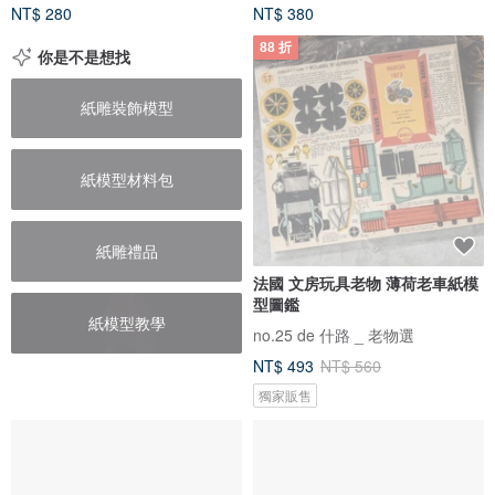
NT$ 280
NT$ 380
88 折
你是不是想找
紙雕裝飾模型
紙模型材料包
紙雕禮品
法國 文房玩具老物 薄荷老車紙模
型圖鑑
紙模型教學
no.25 de 什路 _ 老物選
NT$ 493
NT$ 560
獨家販售