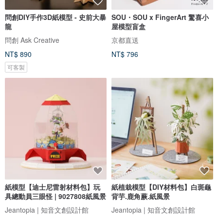
問創DIY手作3D紙模型 - 史前大暴
SOU・SOU x FingerArt 驚喜小
龍
屋模型盲盒
問創 Ask Creative
京都直送
NT$ 890
NT$ 796
可客製
紙模型【迪士尼雷射材料包】玩
紙植栽模型【DIY材料包】白斑龜
具總動員三眼怪 | 9027808紙風景
背芋.鹿角蕨.紙風景
Jeantopia | 知音文創設計館
Jeantopia | 知音文創設計館