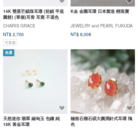
14K 雙星芒鎖珠耳環 (前鎖 平底
K金 金圈耳環 日本製造 輕珠寶
圓餅) (單個)耳骨 耳窩 不退色
CHARIS GRACE
JEWELRY and PEARL FUKUDA
NT$ 2,700
NT$ 8,008
可客製
免運
天然迷你 翡翠 緬甸玉 包鑲 純
極致石榴石碩大圓潤針式耳環 鴇
18K 黃金耳環
色
Joyce Wu Handmade Jewelry
Lipatti 仙台珠寶工坊