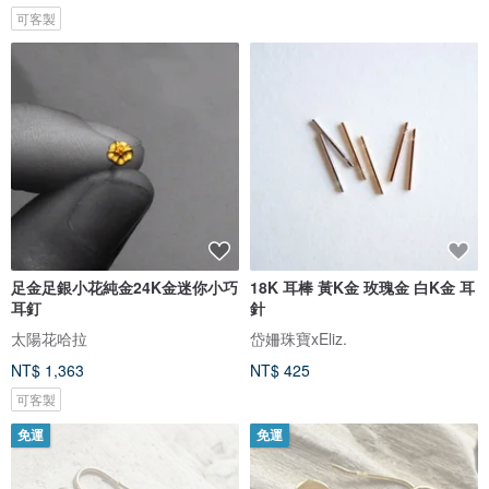
可客製
足金足銀小花純金24K金迷你小巧
18K 耳棒 黃K金 玫瑰金 白K金 耳
耳釘
針
太陽花哈拉
岱姍珠寶xEliz.
NT$ 1,363
NT$ 425
可客製
免運
免運