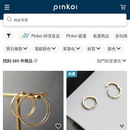
純金耳環
Pinkoi 跨境直送
Pinkoi 嚴選
免運商品
折扣商
寶石種類
電鍍顏色
客製化
材質
顏色
熱門程度優先
找到 385 件商品
免運