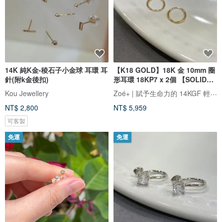
14K 純K金-稜石子小金球 耳環 耳
【K18 GOLD】18K 金 10mm 圈
針(附k金後扣)
形耳環 18KP7 x 2個 【SOLID
GOLD】
Zoé+ | 賦予生命力的 14KGF 輕珠寶
Kou Jewellery
NT$ 2,800
NT$ 5,959
可客製
免運
免運