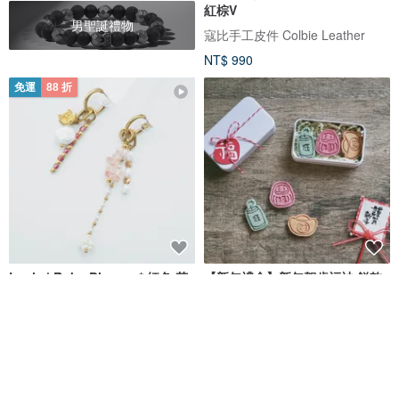
紅棕V
男聖誕禮物
寇比手工皮件 Colbie Leather
NT$ 990
免運
88 折
Lapis | Ruby Blooms * 紅色 花
【新年禮盒】新年賀歲福神 餅乾
珍珠 耳環 耳骨夾
造型 手工皂
鹿角兔 ONCE UPON A TIME
禾日香氛生活
NT$ 951
NT$ 1,080
NT$ 269
可客製