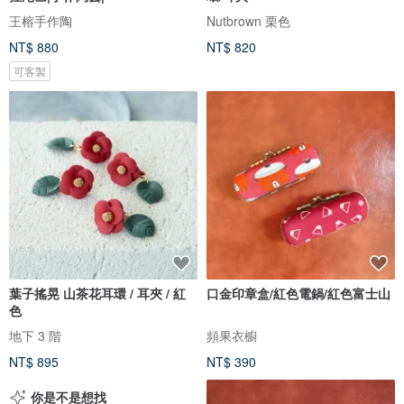
王榕手作陶
Nutbrown 栗色
NT$ 880
NT$ 820
可客製
葉子搖晃 山茶花耳環 / 耳夾 / 紅
口金印章盒/紅色電鍋/紅色富士山
色
地下 3 階
頻果衣櫥
NT$ 895
NT$ 390
你是不是想找