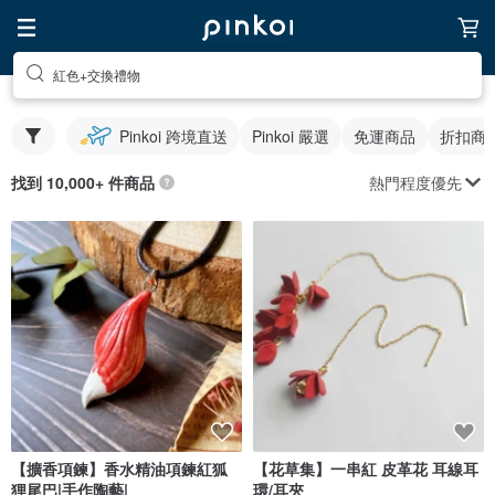
紅色+交換禮物
Pinkoi 跨境直送
Pinkoi 嚴選
免運商品
折扣商
熱門程度優先
找到 10,000+ 件商品
【擴香項鍊】香水精油項鍊紅狐
【花草集】一串紅 皮革花 耳線耳
狸尾巴|手作陶藝|
環/耳夾