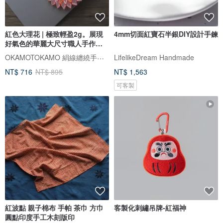
紅色大理花 | 極致輕盈2g。展現
4mm切面紅寶石半銀DIY設計手鍊
好氣色的華麗大尺寸職人手作耳
環
OKAMOTOKAMO 絹線纏繞手作飾品專門店
LifelikeDream Handmade
NT$ 716
NT$ 895
NT$ 1,563
可客製
紅波點 親子棉布 手帕 茶巾 方巾
客製化刺繡吊牌-紅福神
圓點印度手工木刻版印