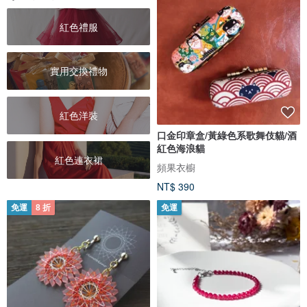
紅色禮服
實用交換禮物
紅色洋裝
口金印章盒/黃綠色系歌舞伎貓/酒
紅色海浪貓
紅色連衣裙
頻果衣櫥
NT$ 390
免運
8 折
免運