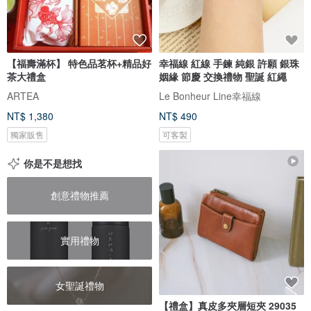
【福壽滿杯】 特色品茗杯+精品好
幸福線 紅線 手鍊 純銀 許願 銀珠
茶大禮盒
姻緣 節慶 交換禮物 聖誕 紅繩
ARTEA
Le Bonheur Line幸福線
NT$ 1,380
NT$ 490
獨家販售
可客製
你是不是想找
創意禮物推薦
實用禮物
女聖誕禮物
【禮盒】真皮多夾層短夾 29035