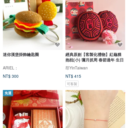
迷你漢堡掛飾鑰匙圈
經典原創【客製化禮物】紅龜粿
抱枕(小) 彌月抓周 春節過年 生日
ARIEL：
茚YinTaiwan
NT$ 300
NT$ 415
可客製
免運