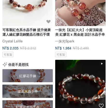
可客製紅色系水晶手鍊 提升健康
一抹光【紅紅火火】小資頂級超
運人緣紅膠花銅髮晶石榴石手環
美 紅膠花 x 黑金超 設計水晶手串
Crystal LaVie
一抹光Spark
NT$ 2,035
NT$ 2,312
NT$ 1,984
NT$ 2,480
可客製
可客製
你是不是想找
紅膠花手鍊
膠花水晶手串
紅膠花水晶手串