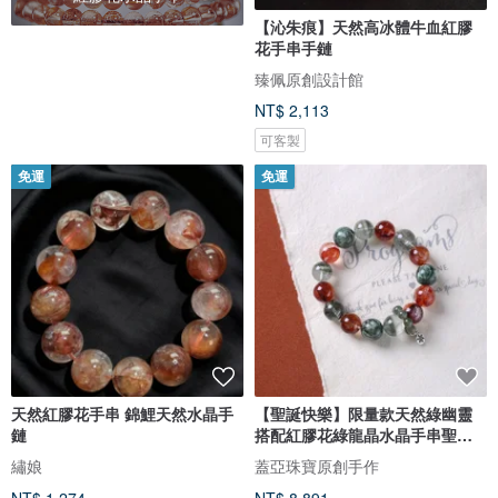
【沁朱痕】天然高冰體牛血紅膠
花手串手鏈
臻佩原創設計館
NT$ 2,113
可客製
免運
免運
天然紅膠花手串 錦鯉天然水晶手
【聖誕快樂】限量款天然綠幽靈
鏈
搭配紅膠花綠龍晶水晶手串聖誕
禮物
繡娘
蓋亞珠寶原創手作