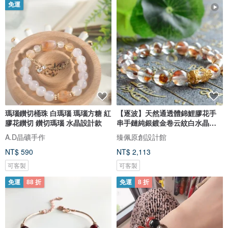
免運
瑪瑙鑚切桶珠 白瑪瑙 瑪瑙方糖 紅
【逐波】天然通透體錦鯉膠花手
膠花鑚切 鑚切瑪瑙 水晶設計款
串手鏈純銀鍍金卷云紋白水晶桶
珠
A.D晶礦手作
臻佩原創設計館
NT$ 590
NT$ 2,113
可客製
可客製
免運
88 折
免運
8 折