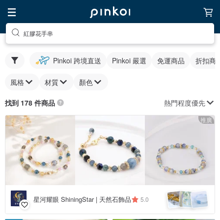
紅膠花手串
Pinkoi 跨境直送
Pinkoi 嚴選
免運商品
折扣商
風格
材質
顏色
熱門程度優先
找到 178 件商品
推廣
星河耀眼 ShiningStar | 天然石飾品
5.0