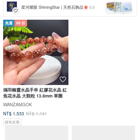
星河耀眼 ShiningStar | 天然石飾品
5.0
免運
88 折
鴆羽幽靈水晶手串 紅膠花水晶 紅
焦花水晶 大顆粒 13.8mm 單圈
WANZAMGOK
NT$ 1,533
NT$ 1,741
綠色友善