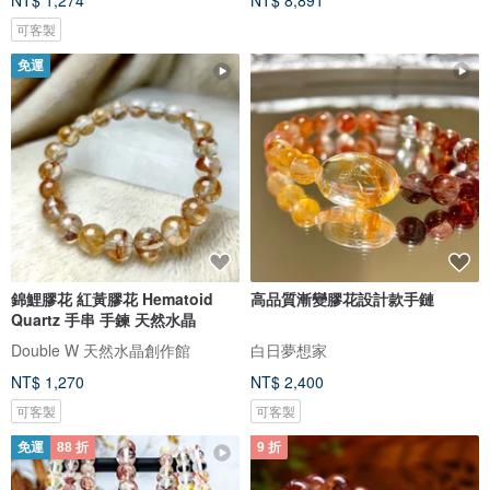
NT$ 1,274
NT$ 8,891
可客製
免運
錦鯉膠花 紅黃膠花 Hematoid
高品質漸變膠花設計款手鏈
Quartz 手串 手鍊 天然水晶
Double W 天然水晶創作館
白日夢想家
NT$ 1,270
NT$ 2,400
可客製
可客製
免運
88 折
9 折