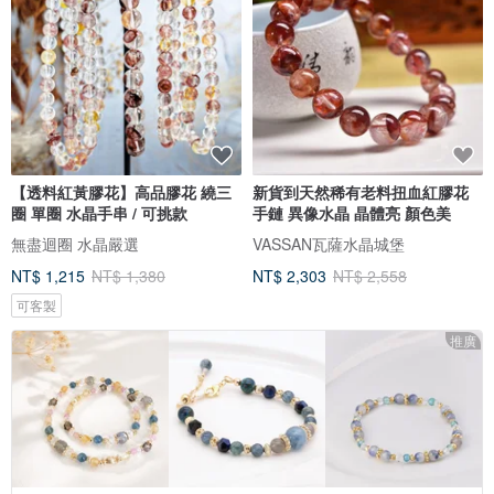
【透料紅黃膠花】高品膠花 繞三
新貨到天然稀有老料扭血紅膠花
圈 單圈 水晶手串 / 可挑款
手鏈 異像水晶 晶體亮 顏色美
無盡迴圈 水晶嚴選
VASSAN瓦薩水晶城堡
NT$ 1,215
NT$ 1,380
NT$ 2,303
NT$ 2,558
可客製
推廣