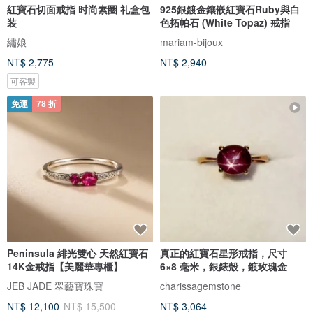
紅寶石切面戒指 时尚素圈 礼盒包
925銀鍍金鑲嵌紅寶石Ruby與白
装
色拓帕石 (White Topaz) 戒指
繡娘
mariam-bijoux
NT$ 2,775
NT$ 2,940
可客製
免運
78 折
Peninsula 緋光雙心 天然紅寶石
真正的紅寶石星形戒指，尺寸
14K金戒指【美麗華專櫃】
6×8 毫米，銀錶殼，鍍玫瑰金
JEB JADE 翠藝寶珠寶
charissagemstone
NT$ 12,100
NT$ 15,500
NT$ 3,064