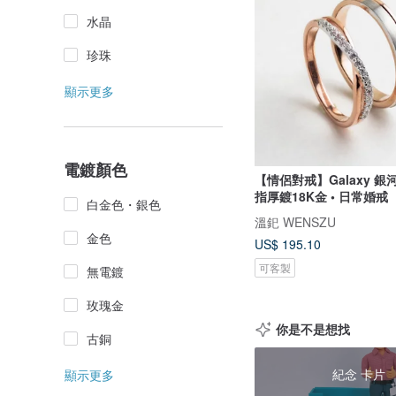
水晶
珍珠
顯示更多
電鍍顏色
【情侶對戒】Galaxy 銀河
指厚鍍18K金 • 日常婚戒
白金色・銀色
溫釲 WENSZU
金色
US$ 195.10
可客製
無電鍍
玫瑰金
你是不是想找
古銅
紀念 卡片
顯示更多