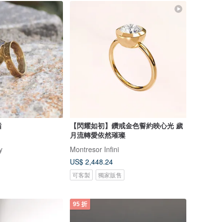
指
【閃耀如初】鑽戒金色誓約映心光 歲
月流轉愛依然璀璨
y
Montresor Infini
US$ 2,448.24
可客製
獨家販售
95 折