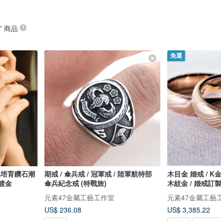
” 商品
免運
眼形培育鑽石潮
期戒 / 傘兵戒 / 冠軍戒 / 陸軍航特部
木目金 婚戒 / K
K鍍金
傘兵紀念戒 (特戰旅)
木紋金 / 婚戒訂
元素47金屬工藝工作室
元素47金屬工藝
US$ 236.08
US$ 3,385.22