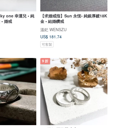
y one 幸運兒 • 純
【求婚戒指】Sun 永恆• 純銀厚鍍18K
• 婚戒
金 • 結婚鑽戒
溫釲 WENSZU
US$ 181.74
可客製
9 折