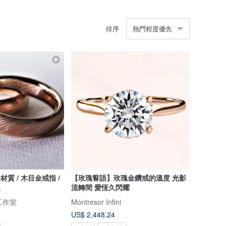
排序
熱門程度優先
金材質 / 木目金戒指 /
【玫瑰誓語】玫瑰金鑽戒的溫度 光影
製
流轉間 愛恆久閃耀
工作室
Montresor Infini
US$ 2,448.24