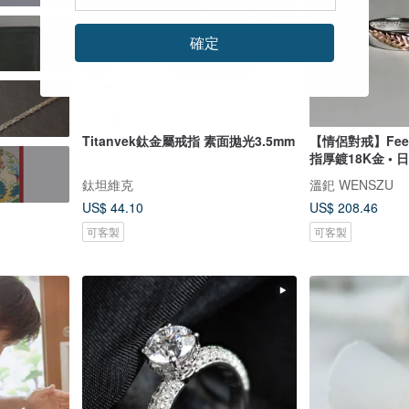
確定
Titanvek鈦金屬戒指 素面拋光3.5mm
【情侶對戒】Feel
指厚鍍18K金 • 
鈦坦維克
溫釲 WENSZU
US$ 44.10
US$ 208.46
可客製
可客製