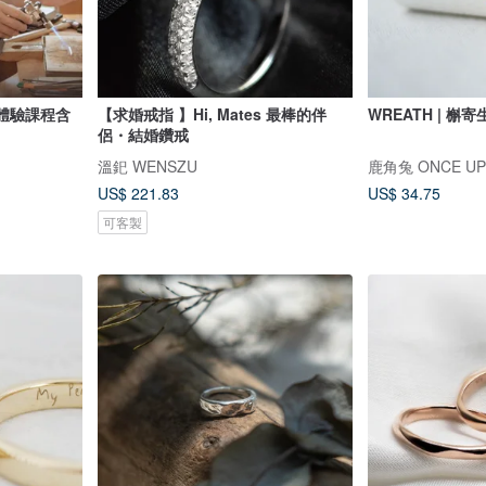
體驗課程含
【求婚戒指 】Hi, Mates 最棒的伴
WREATH | 槲寄
侶・結婚鑽戒
溫釲 WENSZU
鹿角兔 ONCE UPO
US$ 221.83
US$ 34.75
可客製