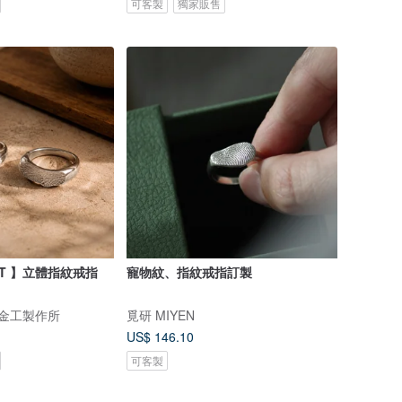
可客製
獨家販售
CT 】立體指紋戒指
寵物紋、指紋戒指訂製
庫金工製作所
覓研 MIYEN
US$ 146.10
可客製