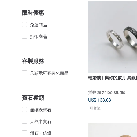
限時優惠
免運商品
折扣商品
客製服務
只顯示可客製化商品
輕婚戒 | 與你的歲月 純
質物園 zhioo studio
寶石種類
US$ 133.63
可客製
無鑲嵌寶石
天然半寶石
鑽石・仿鑽