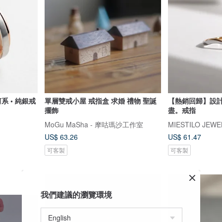
系 • 純銀戒
單層雙戒小屋 戒指盒 求婚 禮物 聖誕
【熱銷回歸】設計師
擺飾
盡。戒指
MoGu MaSha - 摩咕瑪沙工作室
MIESTILO JEWE
US$ 63.26
US$ 61.47
可客製
可客製
我們建議的瀏覽環境