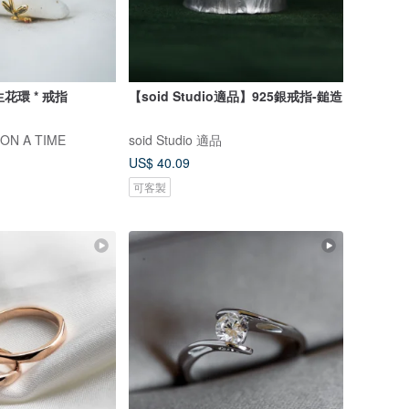
生花環 * 戒指
【soid Studio適品】925銀戒指-鎚造
N A TIME
soid Studio 適品
US$ 40.09
可客製