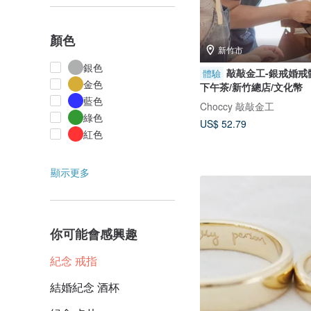
顏色
新竹市
銀色
敲敲金工-銀戒婚戒
體驗
金色
下午茶/新竹總店/文化幣
藍色
Choccy 敲敲金工
綠色
US$ 52.79
紅色
顯示更多
你可能會感興趣
紀念 戒指
結婚紀念 酒杯