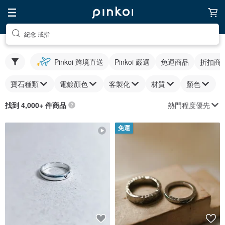
紀念 戒指
Pinkoi 跨境直送
Pinkoi 嚴選
免運商品
折扣商
寶石種類
電鍍顏色
客製化
材質
顏色
熱門程度優先
找到 4,000+ 件商品
免運