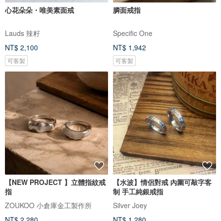
心花朵朵・唯美素面戒
膦面戒指
Lauds 辣籽
Specific One
NT$ 2,100
NT$ 1,942
可客製
可客製
【NEW PROJECT 】立體指紋戒
【水波】情侶對戒 內圍可敲字客
指
制 手工純銀戒指
ZOUKOO 小倉庫金工製作所
Silver Joey
NT$ 2,280
NT$ 1,280