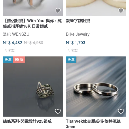
【情侶對戒】With You 與你 • 純
親筆字跡對戒
銀戒指厚鍍18K 日常婚戒
溫釲 WENSZU
Blike Jewelry
NT$ 4,482
NT$ 4,980
NT$ 1,703
可客製
可客製
免運
95 折
免運
線條系列-閃電設計925銀戒
Titanvek鈦金屬戒指-旋轉流線
3mm