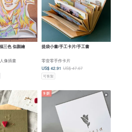
祝福三色 似顏繪
提袋小書/手工卡片/手工書
 客製人像插畫
零壹零手作卡片
US$ 42.91
US$ 47.67
可客製
9 折