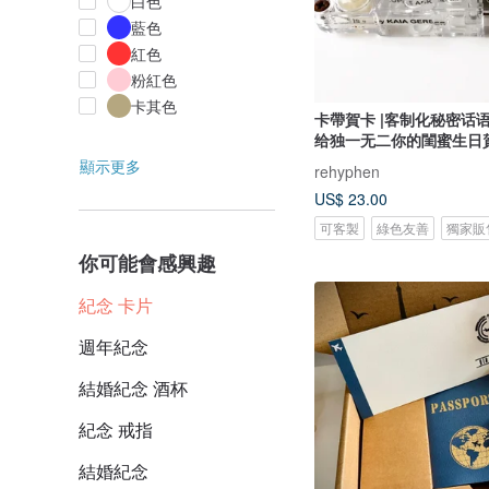
白色
藍色
紅色
粉紅色
卡其色
卡帶賀卡 |客制化秘密话语
给独一无二你的閨蜜生日
顯示更多
rehyphen
US$ 23.00
可客製
綠色友善
獨家販
你可能會感興趣
紀念 卡片
週年紀念
結婚紀念 酒杯
紀念 戒指
結婚紀念