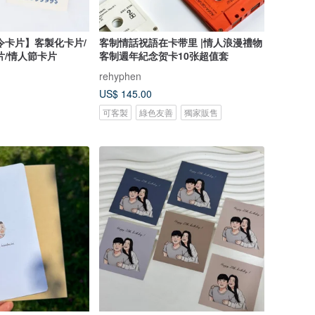
緝令卡片】客製化卡片/
客制情話祝語在卡带里 |情人浪漫禮物
片/情人節卡片
客制週年紀念贺卡10张超值套
rehyphen
US$ 145.00
可客製
綠色友善
獨家販售