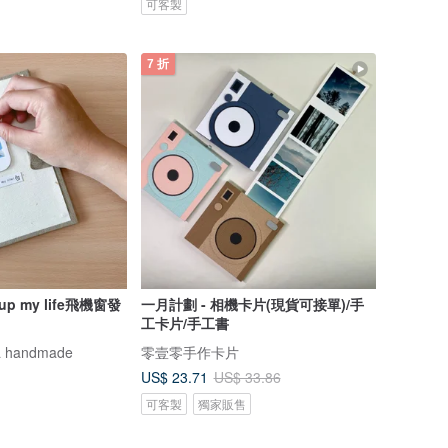
可客製
7 折
 up my life飛機窗發
一月計劃 - 相機卡片(現貨可接單)/手
工卡片/手工書
 handmade
零壹零手作卡片
US$ 23.71
US$ 33.86
可客製
獨家販售