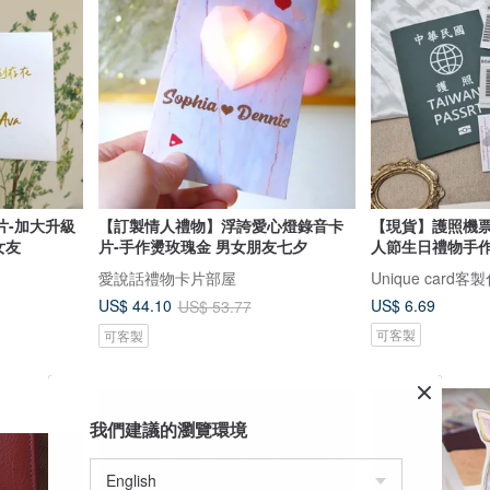
片-加大升級
【訂製情人禮物】浮誇愛心燈錄音卡
【現貨】護照機票
女友
片-手作燙玫瑰金 男女朋友七夕
人節生日禮物手
愛說話禮物卡片部屋
Unique card
US$ 6.69
US$ 44.10
US$ 53.77
可客製
可客製
我們建議的瀏覽環境