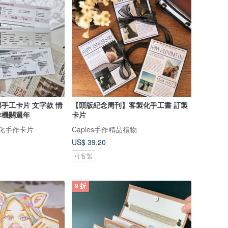
手工卡片 文字款 情
【頭版紀念周刊】客製化手工書 訂製
作機關週年
卡片
客製化手作卡片
Capies手作精品禮物
US$ 39.20
可客製
9 折