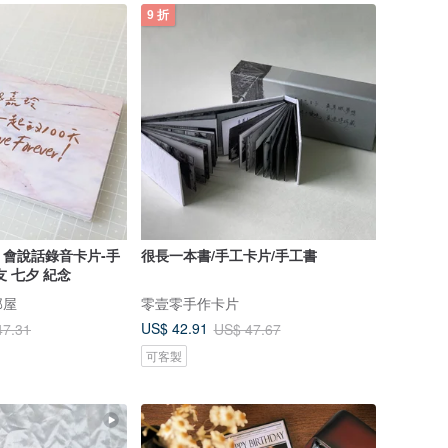
9 折
會說話錄音卡片-手
很長一本書/手工卡片/手工書
 七夕 紀念
部屋
零壹零手作卡片
US$ 42.91
47.31
US$ 47.67
可客製