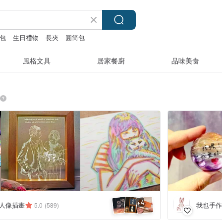
包
生日禮物
長夾
圓筒包
風格文具
居家餐廚
品味美食
4
+
 客製人像插畫
我也手作 
5.0
(589)