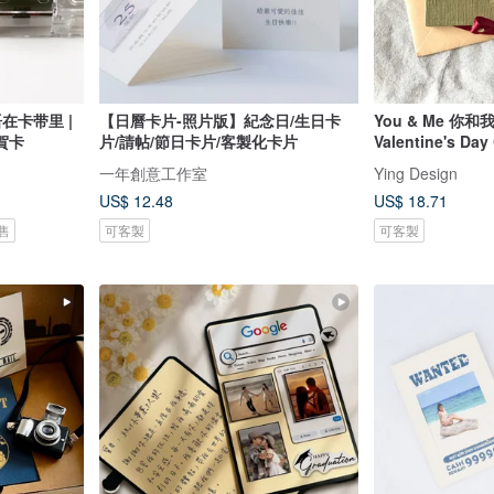
在卡带里 |
【日曆卡片-照片版】紀念日/生日卡
You & Me 你
賀卡
片/請帖/節日卡片/客製化卡片
一年創意工作室
Ying Design
US$ 12.48
US$ 18.71
售
可客製
可客製