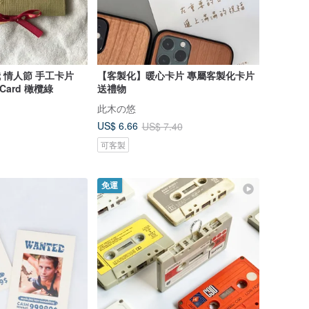
和我 情人節 手工卡片
【客製化】暖心卡片 專屬客製化卡片
Valentine's Day Card 橄欖綠
送禮物
此木の悠
US$ 6.66
US$ 7.40
可客製
免運