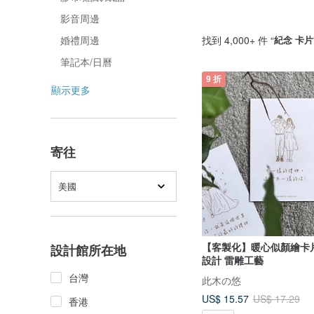
影音周邊
找到 4,000+ 件 “
紀念 卡片
婚禮周邊
筆記本/日曆
9 折
顯示更多
寄往
美國
【客製化】暖心似顏繪卡
設計館所在地
設計 雷雕工藝
台灣
此木の悠
US$ 15.57
US$ 17.29
香港