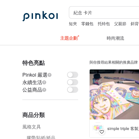
短夾
零錢包
托特包
父親節
斜背
主題企劃
時尚潮流
特色亮點
與你搜尋結果相關的推廣品牌
Pinkoi 嚴選
永續生活
公益商品
商品分類
風格文具
simple triple
膠帶/貼紙/紙品