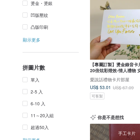
燙金・燙銀
凹版壓紋
凸版印刷
顯示更多
【專屬訂製】燙金錄音卡
拼圖片數
20倍炫彩燈效-情人禮物 
愛說話禮物卡片部屋
單入
US$ 53.01
US$ 67.09
2-5 入
可客製
6-10 入
11～20入組
你是不是想找
超過50入
手工卡片