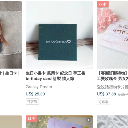
79 折
| 生日卡 |
生日小書卡 萬用卡 紀念日 手工書
【專屬訂製禮物】
birthday card 訂製 情人節
工燙玫瑰金 男女友
Grassy Dream
愛說話禮物卡片
US$ 25.39
US$ 37.38
US$ 
可客製
可客製
82 折