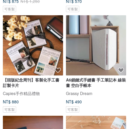
NT$ 875
NT$ 1,250
NT$ 570
可客製
可客製
【頭版紀念周刊】客製化手工書
A6鎖鏈式手縫書 手工筆記本 線裝
訂製卡片
書 空白手帳本
Capies手作精品禮物
Grassy Dream
NT$ 880
NT$ 490
可客製
可客製