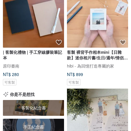
| 客製化禮物 | 手工穿線膠裝筆記
客製 裸背手作相本mini【日雜
本
款】迷你相片書/生日/週年/情侶禮
物
原印臺南
hibi - 為回憶打造專屬的家
NT$ 280
NT$ 899
可客製
可客製
你是不是想找
客製化紀念書
手工紀念書