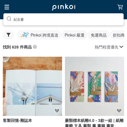
紀念書
Pinkoi 跨境直送
Pinkoi 嚴選
免運商品
折扣商
熱門程度優先
找到 628 件商品
客製回憶-雜誌本
蕨類標本紙雕4.0 - 3款一組 | 紙雕
書籤 文具 蕨類 書 書籍 書套