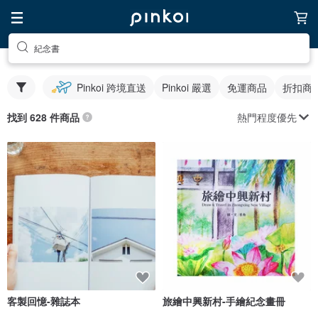
紀念書
Pinkoi 跨境直送
Pinkoi 嚴選
免運商品
折扣商
熱門程度優先
找到 628 件商品
客製回憶-雜誌本
旅繪中興新村-手繪紀念畫冊