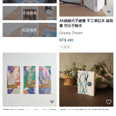
手作相本
A6鎖鏈式手縫書 手工筆記本 線裝
書 空白手帳本
紀念相本
Grassy Dream
NT$ 490
可客製
蕨類標本紙雕4.0 - 3款一組 | 紙雕
絞染水波X科普特式縫製手工書
書籤 文具 蕨類 書 書籍 書套
(加書蓋)。筆記本/紀念冊/手帳