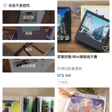
你是不是想找
紀念冊
相冊
相本
客製回憶-Mini精裝相片書
紀念相冊
印簿玩影像選物
NT$ 369
可客製