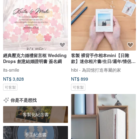
經典壓克力婚禮留言框 Wedding
客製 裸背手作相本mini【日雜
Drops 創意結婚證明書 簽名綢
款】迷你相片書/生日/週年/情侶禮
物
its-smile
hibi - 為回憶打造專屬的家
NT$ 3,828
NT$ 899
可客製
可客製
你是不是想找
客製化紀念書
手工紀念書