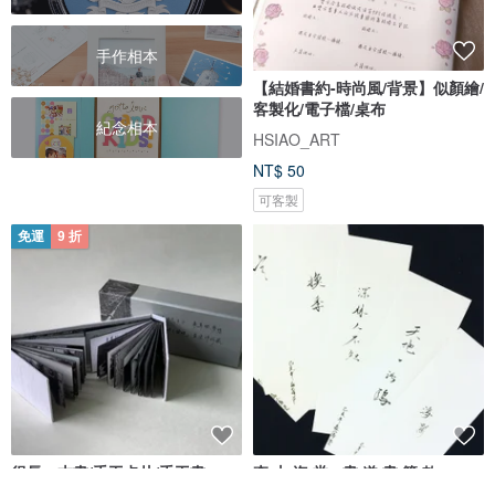
手作相本
【結婚書約-時尚風/背景】似顏繪/
客製化/電子檔/桌布
紀念相本
HSIAO_ART
NT$ 50
可客製
免運
9 折
很長一本書/手工卡片/手工書
森 山 海 堂 - 書 道 書 籤 款