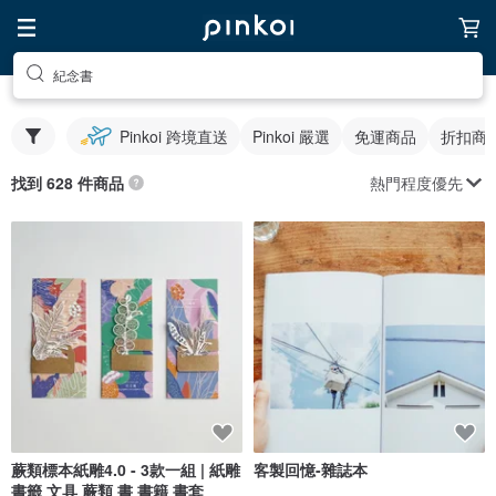
紀念書
Pinkoi 跨境直送
Pinkoi 嚴選
免運商品
折扣商
熱門程度優先
找到 628 件商品
蕨類標本紙雕4.0 - 3款一組 | 紙雕
客製回憶-雜誌本
書籤 文具 蕨類 書 書籍 書套