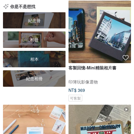
你是不是想找
紀念冊
相冊
相本
客製回憶-Mini精裝相片書
紀念相冊
印簿玩影像選物
NT$ 369
可客製