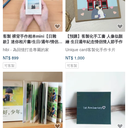
客製 裸背手作相本mini【日雜
【預購】客製化手工書 人像似顏
款】迷你相片書/生日/週年/情侶禮
繪 生日週年紀念情侶情人節手作
物
hibi - 為回憶打造專屬的家
Unique card客製化手作卡片
NT$ 899
NT$ 1,000
可客製
可客製