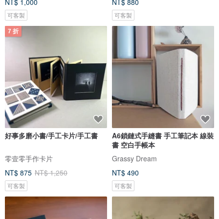
NT$ 1,000
NT$ 880
可客製
可客製
7 折
好事多磨小書/手工卡片/手工書
A6鎖鏈式手縫書 手工筆記本 線裝
書 空白手帳本
零壹零手作卡片
Grassy Dream
NT$ 875
NT$ 1,250
NT$ 490
可客製
可客製