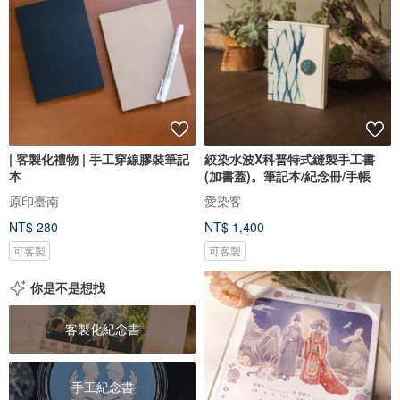
| 客製化禮物 | 手工穿線膠裝筆記
絞染水波X科普特式縫製手工書
本
(加書蓋)。筆記本/紀念冊/手帳
原印臺南
愛染客
NT$ 280
NT$ 1,400
可客製
可客製
你是不是想找
客製化紀念書
手工紀念書