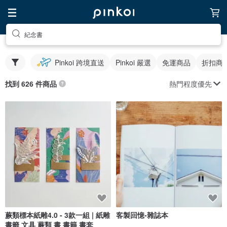
紀念書
Pinkoi 跨境直送
Pinkoi 嚴選
免運商品
折扣商
熱門程度優先
找到 626 件商品
蕨類標本紙雕4.0 - 3款一組 | 紙雕
客製回憶-雜誌本
書籤 文具 蕨類 書 書籍 書套