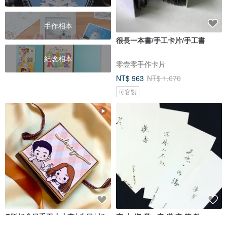
手作相本
很長一本書/手工卡片/手工書
紀念相本
零壹零手作卡片
NT$ 963
NT$ 1,070
可客製
Q版紀念日手工小小書│生日│紀
森 山 海 堂 - 書 道 書 籤 款
念日│卡片│情人節│照片│情侶