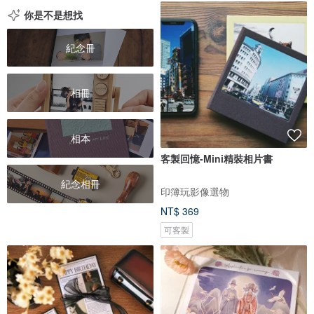
你是不是想找
紀念冊
相冊
相本
客製回憶-Mini精裝相片書
紀念相冊
印簿玩影像選物
NT$ 369
可客製