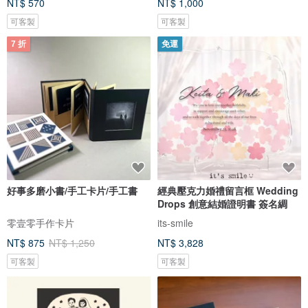
NT$ 570
NT$ 1,000
可客製
可客製
7 折
免運
好事多磨小書/手工卡片/手工書
經典壓克力婚禮留言框 Wedding
Drops 創意結婚證明書 簽名綢
零壹零手作卡片
its-smile
NT$ 875
NT$ 1,250
NT$ 3,828
可客製
可客製