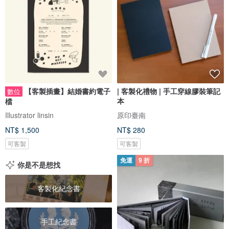
【客製插畫】結婚書約電子
| 客製化禮物 | 手工穿線膠裝筆記
數位
本
檔
Illustrator linsin
原印臺南
NT$ 1,500
NT$ 280
可客製
可客製
免運
9 折
你是不是想找
客製化紀念書
手工紀念書