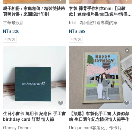
親子相冊 / 家庭相薄 / 精裝雙裱跨
客製 裸背手作相本mini【日雜
頁照片書 / 來圖設計印刷
款】迷你相片書/生日/週年/情侶禮
物
古華飛設計
hibi - 為回憶打造專屬的家
NT$ 306
NT$ 899
可客製
可客製
生日小書卡 萬用卡 紀念日 手工書
【預購】客製化手工書 人像似顏
birthday card 訂製 情人節
繪 生日週年紀念情侶情人節手作
Grassy Dream
Unique card客製化手作卡片