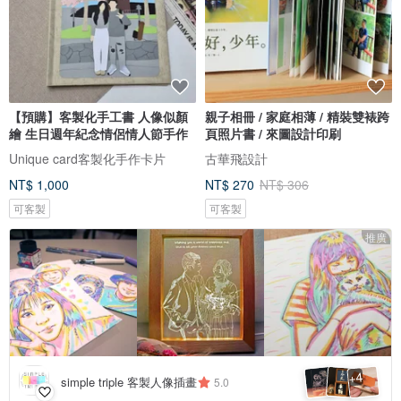
【預購】客製化手工書 人像似顏
親子相冊 / 家庭相薄 / 精裝雙裱跨
繪 生日週年紀念情侶情人節手作
頁照片書 / 來圖設計印刷
Unique card客製化手作卡片
古華飛設計
NT$ 1,000
NT$ 270
NT$ 306
可客製
可客製
推廣
4
+
simple triple 客製人像插畫
5.0