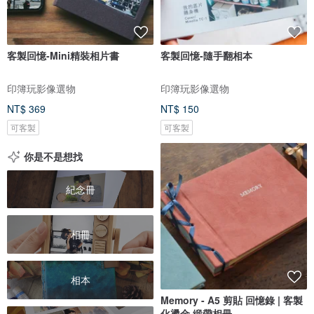
客製回憶-Mini精裝相片書
客製回憶-隨手翻相本
印簿玩影像選物
印簿玩影像選物
NT$ 369
NT$ 150
可客製
可客製
你是不是想找
紀念冊
相冊
相本
Memory - A5 剪貼 回憶錄 | 客製
化燙金 緞帶相冊