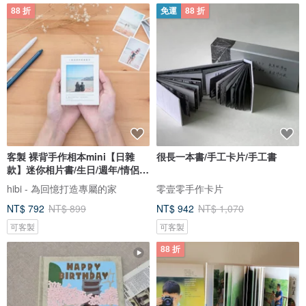
88 折
免運
88 折
客製 裸背手作相本mini【日雜
很長一本書/手工卡片/手工書
款】迷你相片書/生日/週年/情侶禮
物
hibi - 為回憶打造專屬的家
零壹零手作卡片
NT$ 792
NT$ 899
NT$ 942
NT$ 1,070
可客製
可客製
88 折