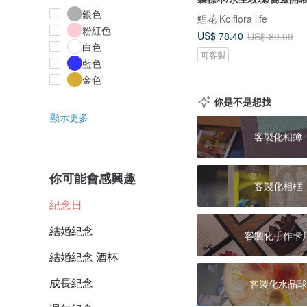
銀色
鯉花 Koiflora life
粉紅色
US$ 78.40
US$ 89.09
白色
可客製
藍色
金色
你是不是想找
顯示更多
客製化相簿
你可能會感興趣
客製化相框
紀念日
結婚紀念
客製化手作卡
結婚紀念 酒杯
成長紀念
客製化水晶球