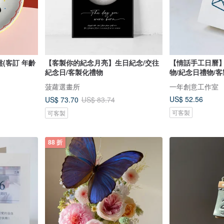
盤(客訂 年齡
【客製你的紀念月亮】生日紀念/交往
【情話手工日曆】
紀念日/客製化禮物
物/紀念日禮物/
菠蘿選畫所
一年創意工作室
US$ 52.56
US$ 73.70
US$ 83.74
可客製
可客製
88 折