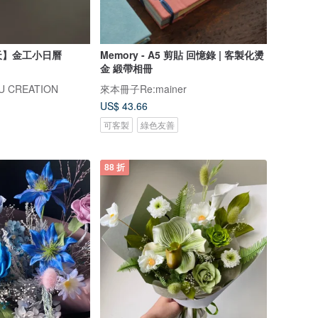
天】金工小日曆
Memory - A5 剪貼 回憶錄 | 客製化燙
金 緞帶相冊
 CREATION
來本冊子Re:mainer
US$ 43.66
可客製
綠色友善
88 折