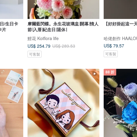
日/生日卡
摩爾藍閃蝶。永生花玻璃盅∣開幕∣情人
【好好掛起這一
卡片
節∣入厝∣紀念日∣退休∣
鯉花 Koiflora life
哈佬創作 HAALOU
US$ 79.57
US$ 254.79
US$ 289.53
可客製
可客製
88 折