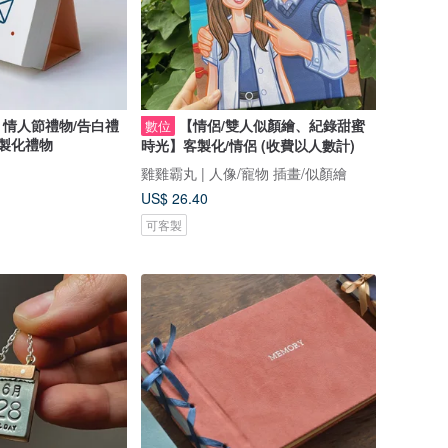
情人節禮物/告白禮
【情侶/雙人似顏繪、紀錄甜蜜
數位
客製化禮物
時光】客製化/情侶 (收費以人數計)
雞雞霸丸 | 人像/寵物 插畫/似顏繪
US$ 26.40
可客製