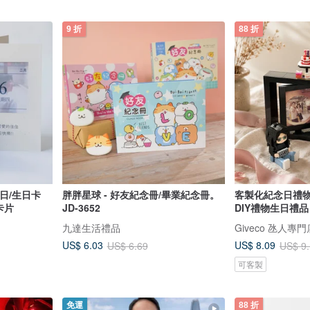
9 折
88 折
日/生日卡
胖胖星球 - 好友紀念冊/畢業紀念冊。
客製化紀念日禮物
卡片
JD-3652
DIY禮物生日禮品
九達生活禮品
Giveco 氹人專門
US$ 6.03
US$ 8.09
US$ 6.69
US$ 9
可客製
免運
88 折