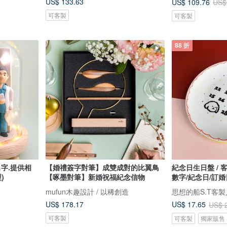
US$ 133.63
US$ 109.76
US$
可客製
可客製
88 折
名字.提供相
【婚禮簽字對筆】成雙成對的比翼鳥
紀念日生日盤 / 
)
【啄墨對筆】新婚祝福紀念信物
數字/紀念日/訂婚
mufun木趣設計 / 以稀創造
思想的船S.T客
US$ 178.17
US$ 17.65
US$ 
可客製
可客製
獨家販售