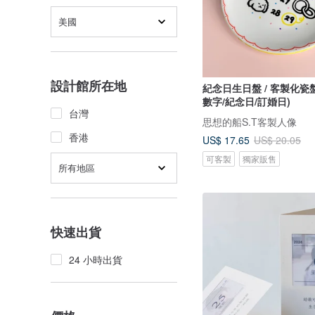
美國
設計館所在地
紀念日生日盤 / 客製化瓷
數字/紀念日/訂婚日)
台灣
思想的船S.T客製人像
香港
US$ 17.65
US$ 20.05
可客製
獨家販售
所有地區
快速出貨
24 小時出貨