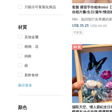
只顯示可客製化商品
客製 裸背手作相本mini
你相片書/生日/週年/情侶
hibi - 為回憶打造專屬的
US$ 35.25
US$ 40.05
材質
可客製
其他金屬
植物．花
88 折
純銀
紙
新鮮食材
顯示更多
顏色
擷取天空。情人節紀念日
蝶標本/永生玫瑰/喬遷開