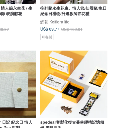
情人節永生花 / 生
拖鞋蘭永生花束。情人節/仙履蘭/生日
節 表演獻花
紀念日禮物/升遷教師節花禮
鯉花 Koiflora life
US$ 89.77
66.37
US$ 102.01
可客製
 日記 紀念日 情人
spedear客製化復古菲林膠捲記憶相
es Day 訂製
冊 電影票版