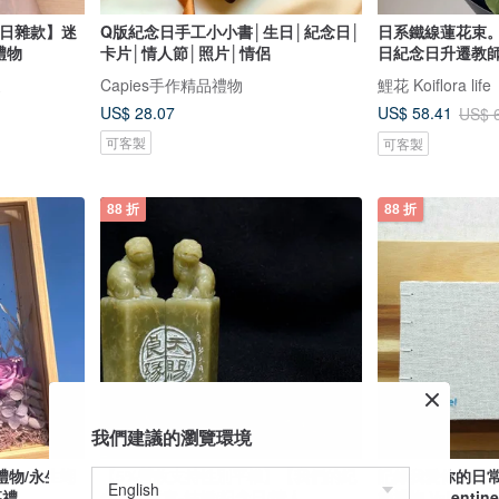
【日雜款】迷
Q版紀念日手工小小書│生日│紀念日│
日系鐵線蓮花束。
禮物
卡片│情人節│照片│情侶
日紀念日升遷教師
家
Capies手作精品禮物
鯉花 Koiflora life
US$ 28.07
US$ 58.41
US$ 
可客製
可客製
88 折
88 折
我們建議的瀏覽環境
禮物/永生蝴
【5%營收支持性別平權】【我們的紀
記錄我愛你的日常
幕禮
念日】對章-結婚/紀念日/情人
節禮物 Valentin