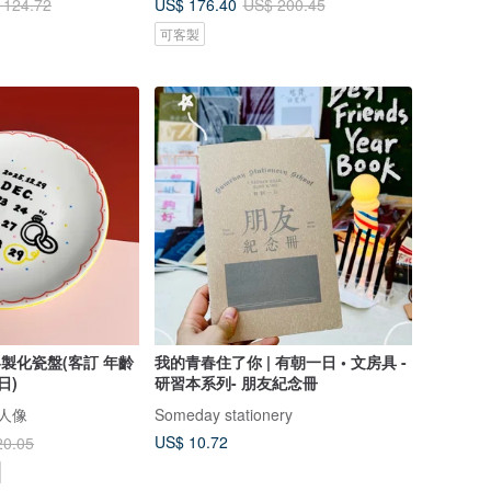
US$ 176.40
 124.72
US$ 200.45
可客製
客製化瓷盤(客訂 年齡
我的青春住了你 | 有朝一日 • 文房具 -
日)
研習本系列- 朋友紀念冊
製人像
Someday stationery
US$ 10.72
20.05