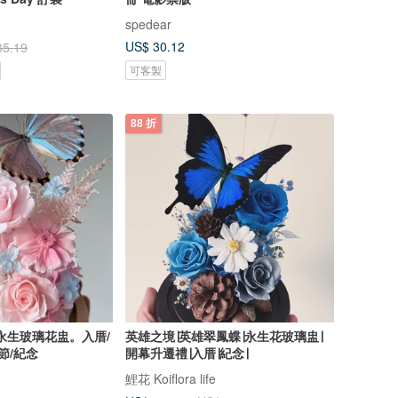
spedear
US$ 30.12
35.19
可客製
88 折
永生玻璃花盅。入厝/
英雄之境∣英雄翠鳳蝶∣永生花玻璃盅∣
節/紀念
開幕升遷禮∣入厝∣紀念∣
鯉花 Koiflora life