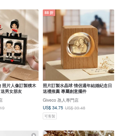
88 折
 照片人像訂製積木
照片訂製水晶球 情侶週年結婚紀念日
 送男女朋友
送禮推薦 專屬創意擺件
店
Giveco 氹人專門店
US$ 34.75
.19
US$ 39.48
可客製