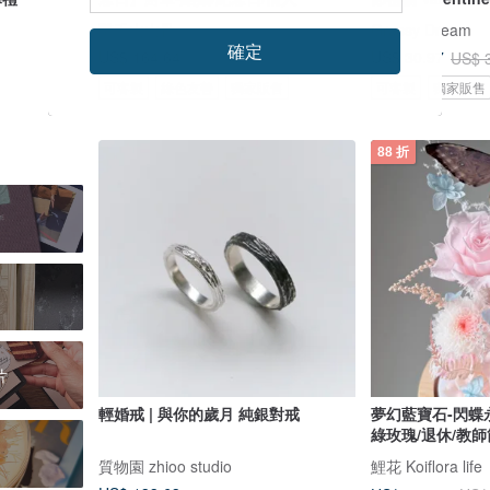
鑿千山山骨
Grassy Dream
確定
US$ 164.64
US$ 30.97
US$ 187.08
US$ 
可客製
綠色友善
獨家販售
可客製
獨家販售
88 折
片
輕婚戒 | 與你的歲月 純銀對戒
夢幻藍寶石-閃蝶
綠玫瑰/退休/教師
質物園 zhioo studio
鯉花 Koiflora life