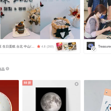
4
+
鑠咖啡/甜點專賣店 生日蛋糕 台北 中山/松山 咖啡課程教學 客製化蛋糕
Treasure
4.8
(260)
 商品
88 折