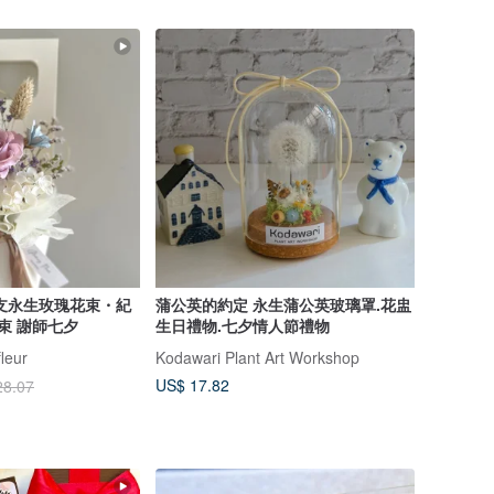
支永生玫瑰花束・紀
蒲公英的約定 永生蒲公英玻璃罩.花盅
束 謝師七夕
生日禮物.七夕情人節禮物
leur
Kodawari Plant Art Workshop
US$ 17.82
28.07