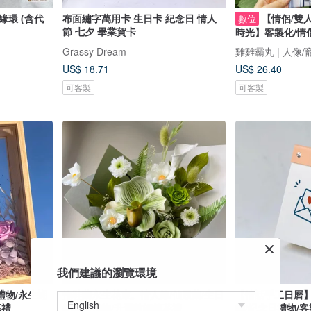
緣環 (含代
布面繡字萬用卡 生日卡 紀念日 情人
【情侶/雙
數位
節 七夕 畢業賀卡
時光】客製化/情侶
Grassy Dream
雞雞霸丸 | 人像/
US$ 18.71
US$ 26.40
可客製
可客製
我們建議的瀏覽環境
禮物/永生蝴
拖鞋蘭永生花束。情人節/仙履蘭/生日
【情話手工日曆】
幕禮
紀念日禮物/升遷教師節花禮
物/紀念日禮物/