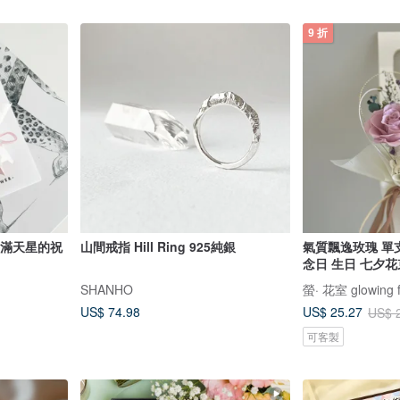
9 折
片-滿天星的祝
山間戒指 Hill Ring 925純銀
氣質飄逸玫瑰 單
念日 生日 七夕花
SHANHO
螢· 花室 glowing f
US$ 74.98
US$ 25.27
US$ 
可客製