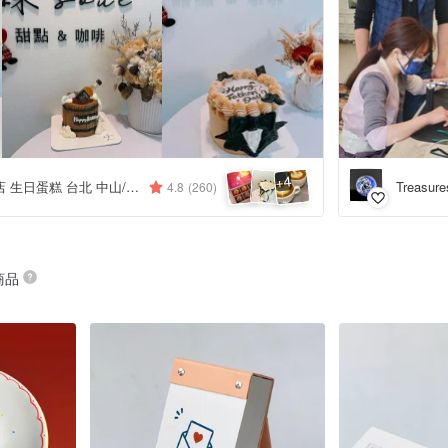
4
+
鑠咖啡/甜點專賣店 生日蛋糕 台北 中山/松山 咖啡課程教學 客製化蛋糕
Treasure
4.8
(260)
 商品