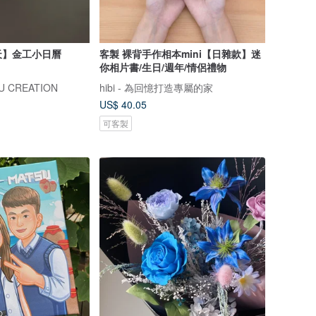
天】金工小日曆
客製 裸背手作相本mini【日雜款】迷
你相片書/生日/週年/情侶禮物
 CREATION
hibi - 為回憶打造專屬的家
US$ 40.05
可客製