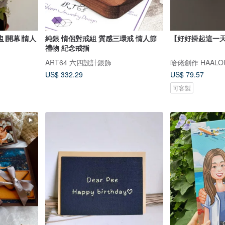
∣開幕∣情人
純銀 情侶對戒組 質感三環戒 情人節
【好好掛起這一
禮物 紀念戒指
ART64 六四設計銀飾
哈佬創作 HAALOU
US$ 332.29
US$ 79.57
可客製