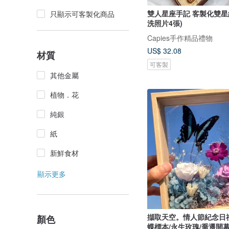
雙人星座手記 客製化雙星
只顯示可客製化商品
洗照片4張)
Capies手作精品禮物
US$ 32.08
材質
可客製
其他金屬
植物．花
純銀
紙
新鮮食材
顯示更多
擷取天空。情人節紀念日
顏色
蝶標本/永生玫瑰/喬遷開