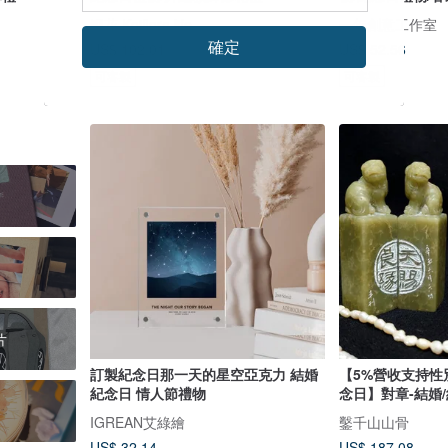
鯉花 Koiflora life
一年創意工作室
確定
US$ 102.01
US$ 52.56
可客製
可客製
片
訂製紀念日那一天的星空亞克力 結婚
【5%營收支持性
紀念日 情人節禮物
念日】對章-結婚/
IGREAN艾綠繪
鑿千山山骨
US$ 32.14
US$ 187.08