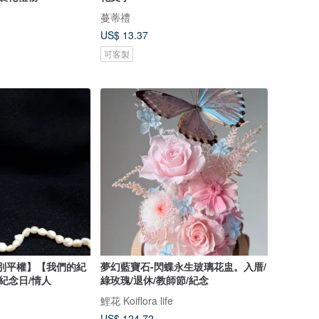
蔓蒂禮
US$ 13.37
可客製
別平權】【我們的紀
夢幻藍寶石-閃蝶永生玻璃花盅。入厝/
紀念日/情人
綠玫瑰/退休/教師節/紀念
鯉花 Koiflora life
US$ 124.72