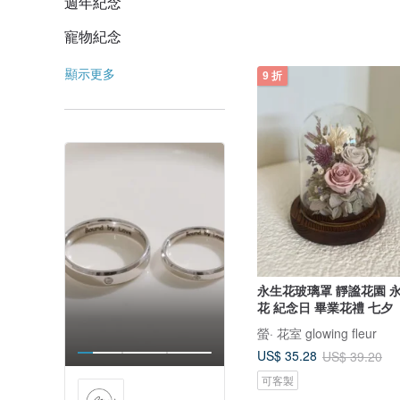
週年紀念
寵物紀念
顯示更多
9 折
永生花玻璃罩 靜謐花園 
花 紀念日 畢業花禮 七夕
螢· 花室 glowing fleur
US$ 35.28
US$ 39.20
可客製