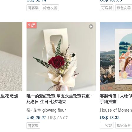
可客製
綠色友善
可客製
綠色友善
9 折
永生花 乾燥
唯一的愛紅玫瑰 單支永生玫瑰花束・
客製情侶 | 人物似
紀念日 生日 七夕花束
手繪插畫
螢· 花室 glowing fleur
House of Momen
US$ 13.32
US$ 25.27
US$ 28.07
可客製
獨家販售
可客製