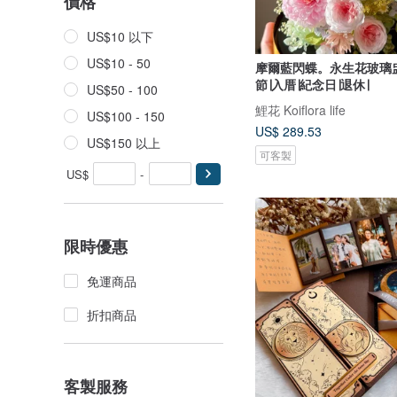
價格
US$10 以下
US$10 - 50
摩爾藍閃蝶。永生花玻璃盅
節∣入厝∣紀念日∣退休∣
US$50 - 100
鯉花 Koiflora life
US$100 - 150
US$ 289.53
US$150 以上
可客製
US$
-
限時優惠
免運商品
折扣商品
客製服務