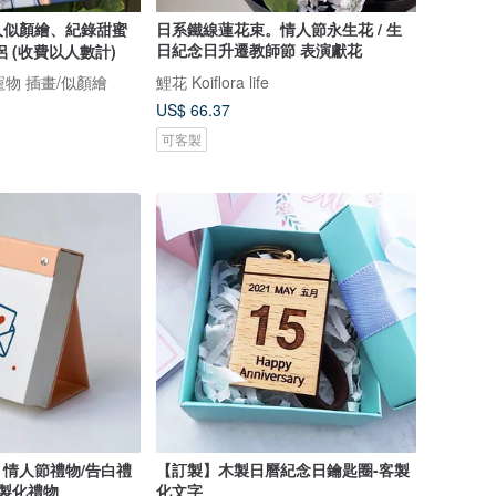
人似顏繪、紀錄甜蜜
日系鐵線蓮花束。情人節永生花 / 生
日紀念日升遷教師節 表演獻花
 (收費以人數計)
寵物 插畫/似顏繪
鯉花 Koiflora life
US$ 66.37
可客製
情人節禮物/告白禮
【訂製】木製日曆紀念日鑰匙圈-客製
客製化禮物
化文字