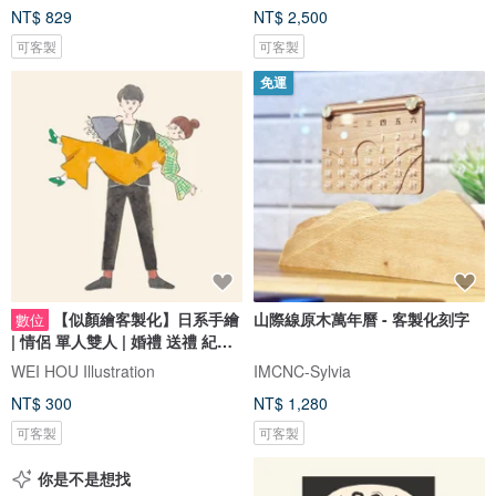
NT$ 829
NT$ 2,500
可客製
可客製
免運
【似顏繪客製化】日系手繪
山際線原木萬年曆 - 客製化刻字
數位
| 情侶 單人雙人 | 婚禮 送禮 紀念
日
WEI HOU Illustration
IMCNC-Sylvia
NT$ 300
NT$ 1,280
可客製
可客製
你是不是想找