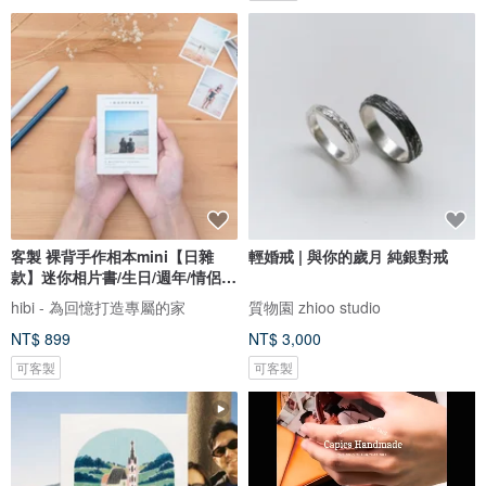
客製 裸背手作相本mini【日雜
輕婚戒 | 與你的歲月 純銀對戒
款】迷你相片書/生日/週年/情侶禮
物
hibi - 為回憶打造專屬的家
質物園 zhioo studio
NT$ 899
NT$ 3,000
可客製
可客製