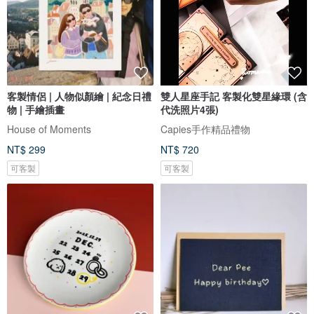
客製情侶 | 人物似顏繪 | 紀念日禮
雙人星座手記 客製化雙星緣環 (含
物 | 手繪插畫
代洗照片4張)
House of Moments
Capies手作精品禮物
NT$ 299
NT$ 720
可客製
可客製