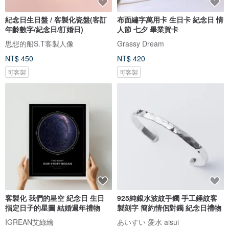
紀念日生日盤 / 客製化瓷盤(客訂
布面繡字萬用卡 生日卡 紀念日 情
年齡數字/紀念日/訂婚日)
人節 七夕 畢業賀卡
思想的船S.T客製人像
Grassy Dream
NT$ 450
NT$ 420
可客製
可客製
客製化 我們的星空 紀念日 生日
925純銀水波紋手鐲 手工錘紋客
指定日子的星圖 結婚週年禮物
製刻字 簡約情侶對鐲 紀念日禮物
IGREAN艾綠繪
あいすい 愛水 aisui