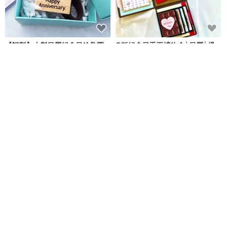
【訂製】木製日曆紀念日鑰匙圈-
Q版紀念日手工禮物盒│日曆│爆
客製化文字
炸盒│紀念禮物│情人節│客製化
蔓蒂禮
Capies手作精品禮物
NT$ 300
NT$ 1,680
可客製
可客製
| 客製化禮物 | - 綠野仙蹤 - 永生
山間戒指 Hill Ring 925純銀