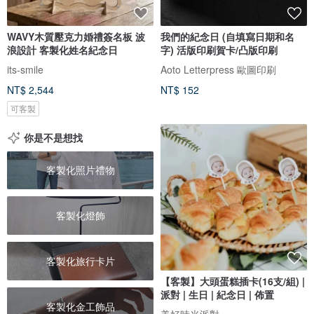
WAVY木質壓克力婚禮簽名板 波
我們的紀念日 (自填寫日期和名
浪設計 客製化姓名紀念日
字) 活版印刷賀卡/凸版印刷
its-smile
Aoto Letterpress 歐圖印刷
NT$ 2,544
NT$ 152
可客製
你是不是想找
客製化照片禮物
客製化燈飾
客製化旅行卡片
【客製】大頭蛋糕插卡(16支/組) |
派對 | 生日 | 紀念日 | 佈置
客製化金工飾品
美好時光派對