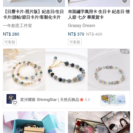
【日曆卡片-照片版】紀念日/生日
布面繡字萬用卡 生日卡 紀念日 情
卡片/請帖/節日卡片/客製化卡片
人節 七夕 畢業賀卡
一年創意工作室
Grassy Dream
NT$ 280
NT$ 370
NT$ 420
可客製
可客製
推廣
星河耀眼 ShiningStar | 天然石飾品
5.0