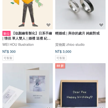
【似顏繪客製化】日系手繪
輕婚戒 | 與你的歲月 純銀對戒
數位
| 情侶 單人雙人 | 婚禮 送禮 紀念
日
WEI HOU Illustration
質物園 zhioo studio
NT$ 300
NT$ 3,000
可客製
可客製
88 折