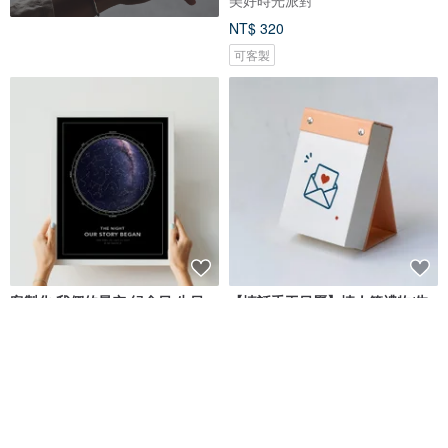
NT$ 320
可客製
客製化 我們的星空 紀念日 生日
【情話手工日曆】情人節禮物/告
指定日子的星圖 結婚週年禮物
白禮物/紀念日禮物/客製化禮物
IGREAN艾綠繪
一年創意工作室
NT$ 829
NT$ 1,180
可客製
可客製
免運