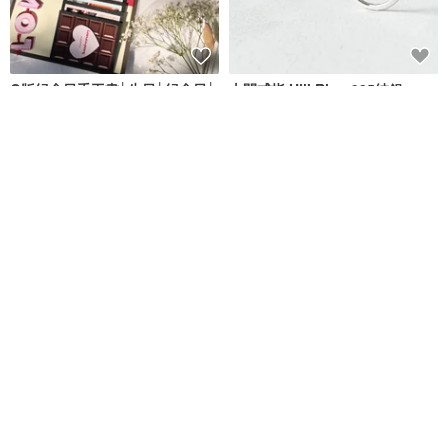
Q版紀念日手工書│生日│紀念日│
山間戒指 Hill Ring 925純銀
卡片│情人│七夕│日曆│客製
Capies手作精品禮物
SHANHO
NT$ 1,280
NT$ 2,321
可客製
訂製我們的時間軸 照片文字記錄
【客製化刻字】簡約刻度戒指 金