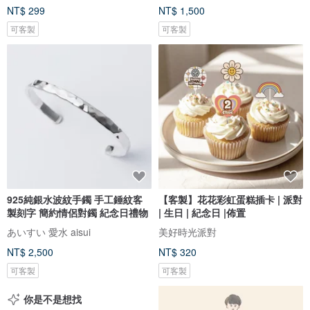
NT$ 299
NT$ 1,500
可客製
可客製
925純銀水波紋手鐲 手工錘紋客
【客製】花花彩虹蛋糕插卡 | 派對
製刻字 簡約情侶對鐲 紀念日禮物
| 生日 | 紀念日 |佈置
あいすい 愛水 aisui
美好時光派對
NT$ 2,500
NT$ 320
可客製
可客製
你是不是想找