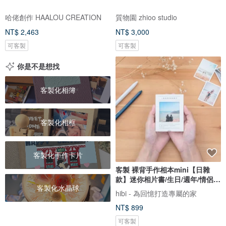
哈佬創作 HAALOU CREATION
質物園 zhioo studio
NT$ 2,463
NT$ 3,000
可客製
可客製
你是不是想找
客製化相簿
客製化相框
客製化手作卡片
客製 裸背手作相本mini【日雜
款】迷你相片書/生日/週年/情侶禮
客製化水晶球
物
hibi - 為回憶打造專屬的家
NT$ 899
可客製