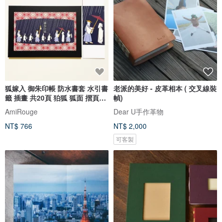
狐嫁入 御朱印帳 防水書套 水引書
老派的美好 - 皮革相本 ( 交叉線裝
籤 插畫 共20頁 狛狐 狐面 摺頁裝
幀)
幀
AmiRouge
Dear U手作革物
NT$ 766
NT$ 2,000
可客製