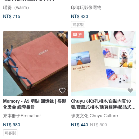
暖得（warm）
印簿玩影像選物
NT$ 715
NT$ 420
可客製
88 折
Memory - A5 剪貼 回憶錄 | 客製
Chuyu 6K3孔相本/自黏內頁10
化燙金 緞帶相冊
張/覆膜式相本/活頁相簿/黏貼式相
冊
來本冊子Re:mainer
珠友文化 Chuyu Culture
NT$ 980
NT$ 440
NT$ 500
可客製