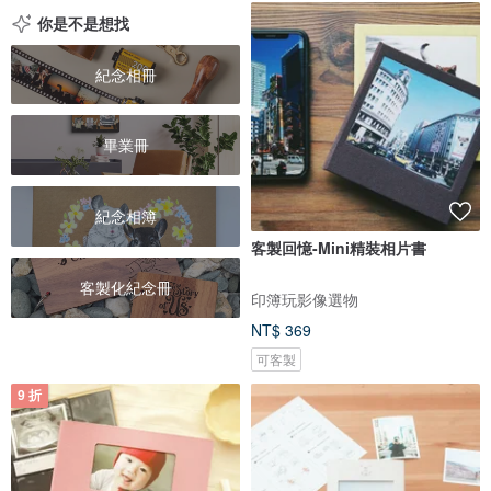
你是不是想找
紀念相冊
畢業冊
紀念相簿
客製回憶-Mini精裝相片書
客製化紀念冊
印簿玩影像選物
NT$ 369
可客製
9 折