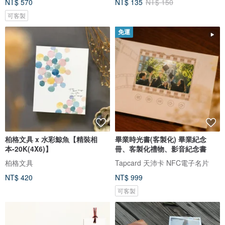
NT$ 570
NT$ 135
NT$ 150
可客製
免運
柏格文具 x 水彩鯨魚【精裝相
畢業時光書(客製化) 畢業紀念
本-20K(4X6)】
冊、客製化禮物、影音紀念書
柏格文具
Tapcard 天沛卡 NFC電子名片
NT$ 420
NT$ 999
可客製