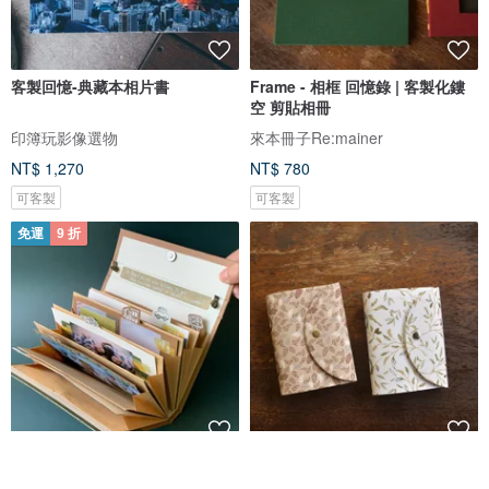
客製回憶-典藏本相片書
Frame - 相框 回憶錄 | 客製化鏤
空 剪貼相冊
印簿玩影像選物
來本冊子Re:mainer
NT$ 1,270
NT$ 780
可客製
可客製
免運
9 折
提袋小書/手工卡片/手工書
花包 - A6 印花布剪貼相冊