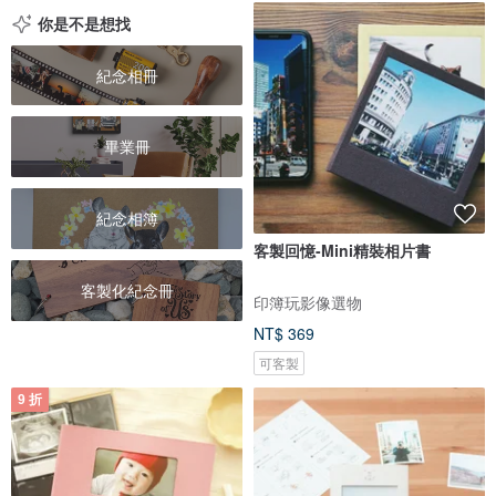
你是不是想找
紀念相冊
畢業冊
紀念相簿
客製回憶-Mini精裝相片書
客製化紀念冊
印簿玩影像選物
NT$ 369
可客製
9 折