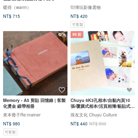
暖得（warm）
印簿玩影像選物
NT$ 715
NT$ 420
可客製
88 折
Memory - A5 剪貼 回憶錄 | 客製
Chuyu 6K3孔相本/自黏內頁10
化燙金 緞帶相冊
張/覆膜式相本/活頁相簿/黏貼式相
冊
來本冊子Re:mainer
珠友文化 Chuyu Culture
NT$ 980
NT$ 440
NT$ 500
可客製