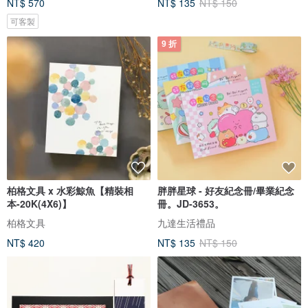
NT$ 570
NT$ 135
NT$ 150
可客製
9 折
柏格文具 x 水彩鯨魚【精裝相
胖胖星球 - 好友紀念冊/畢業紀念
本-20K(4X6)】
冊。JD-3653。
柏格文具
九達生活禮品
NT$ 420
NT$ 135
NT$ 150