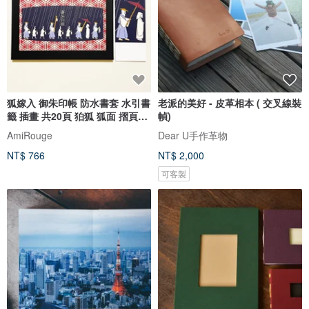
狐嫁入 御朱印帳 防水書套 水引書
老派的美好 - 皮革相本 ( 交叉線裝
籤 插畫 共20頁 狛狐 狐面 摺頁裝
幀)
幀
AmiRouge
Dear U手作革物
NT$ 766
NT$ 2,000
可客製