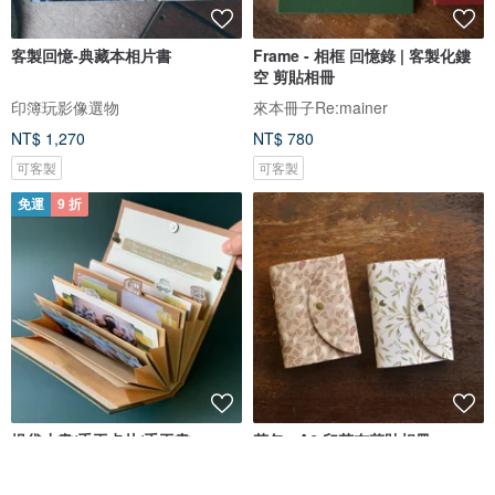
客製回憶-典藏本相片書
Frame - 相框 回憶錄 | 客製化鏤
空 剪貼相冊
印簿玩影像選物
來本冊子Re:mainer
NT$ 1,270
NT$ 780
可客製
可客製
免運
9 折
提袋小書/手工卡片/手工書
花包 - A6 印花布剪貼相冊
零壹零手作卡片
來本冊子Re:mainer