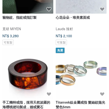
寵物紋、指紋戒指訂製
心花朵朵・唯美素面戒
覓研 MIYEN
Lauds 辣籽
NT$ 3,280
NT$ 2,100
可客製
可客製
免運
手工獨特戒指，採用天然波羅的
Titanvek鈦金屬戒指 髮絲紋拋光
海櫻桃琥珀製成，婚戒寶石
雙色5mm