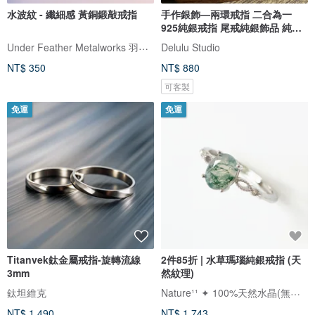
水波紋 - 纖細感 黃銅鍛敲戒指
手作銀飾—兩環戒指 二合為一
925純銀戒指 尾戒純銀飾品 純銀
戒
Under Feather Metalworks 羽下金工
Delulu Studio
NT$ 350
NT$ 880
可客製
免運
免運
Titanvek鈦金屬戒指-旋轉流線
2件85折 | 水草瑪瑙純銀戒指 (天
3mm
然紋理)
Nature¹¹ ✦ 100%天然水晶(無加工)
鈦坦維克
NT$ 1,490
NT$ 1,743