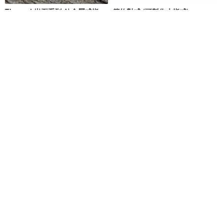
Titanvek岩石系列-鈦金屬戒指
簡約對戒 (可製作小指戒)
6MM寬版
Okamoto Jewelry 岡本飾品工作室
鈦坦維克
NT$ 1,690
NT$ 2,638
可客製
可客製
免運
95 折
小尤加利垂葉 手工純銀戒指
線條系列-不規則小捲雲925銀戒
金＊夏琳 King & Sharlene
Maple jewelry design