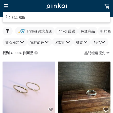
紀念 戒指
Pinkoi 跨境直送
Pinkoi 嚴選
免運商品
折扣商
寶石種類
電鍍顏色
客製化
材質
顏色
熱門程度優先
找到 4,000+ 件商品