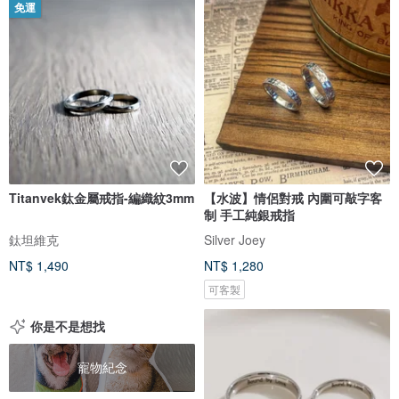
免運
Titanvek鈦金屬戒指-編織紋3mm
【水波】情侶對戒 內圍可敲字客
制 手工純銀戒指
鈦坦維克
Silver Joey
NT$ 1,490
NT$ 1,280
可客製
你是不是想找
寵物紀念