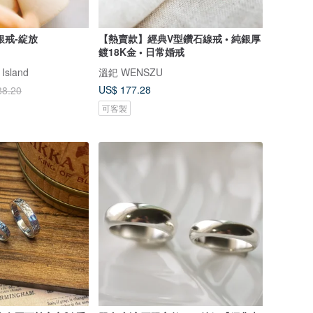
銀戒-綻放
【熱賣款】經典V型鑽石線戒 • 純銀厚
鍍18K金 • 日常婚戒
sland
溫釲 WENSZU
US$ 177.28
88.20
可客製