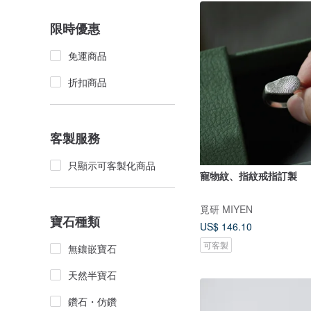
限時優惠
免運商品
折扣商品
客製服務
只顯示可客製化商品
寵物紋、指紋戒指訂製
覓研 MIYEN
寶石種類
US$ 146.10
可客製
無鑲嵌寶石
天然半寶石
鑽石・仿鑽