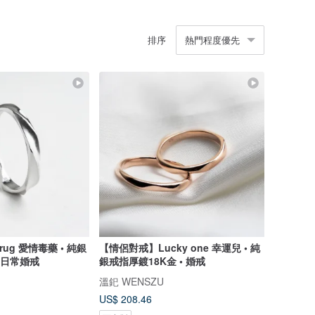
排序
熱門程度優先
ug 愛情毒藥 • 純銀
【情侶對戒】Lucky one 幸運兒 • 純
• 日常婚戒
銀戒指厚鍍18K金 • 婚戒
溫釲 WENSZU
US$ 208.46