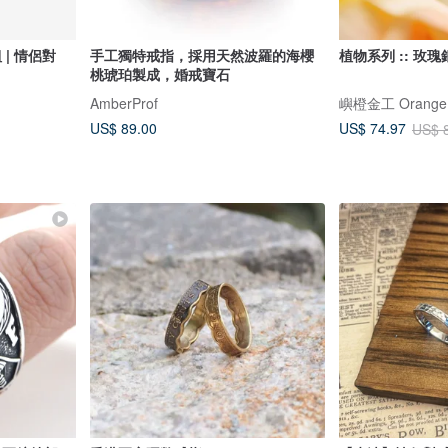
| 情侶對
手工獨特戒指，採用天然波羅的海櫻
植物系列 :: 玫瑰
桃琥珀製成，婚戒寶石
AmberProf
嶼橙金工 Orange I
US$ 89.00
US$ 74.97
US$ 