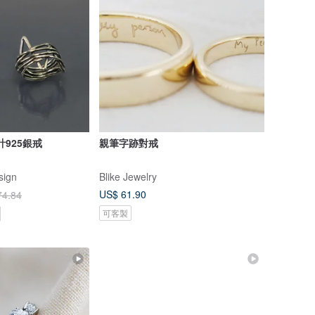
925銀戒
親筆字跡對戒
sign
Blike Jewelry
US$ 61.90
74.84
可客製