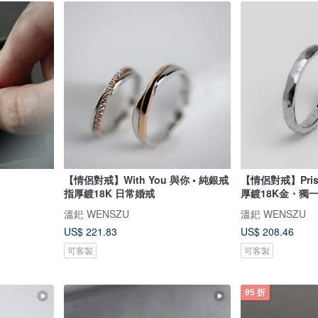
【情侶對戒】With You 與你 • 純銀戒
【情侶對戒】Pri
指厚鍍18K 日常婚戒
厚鍍18K金・獨
溫釲 WENSZU
溫釲 WENSZU
US$ 221.83
US$ 208.46
可客製
可客製
95 折