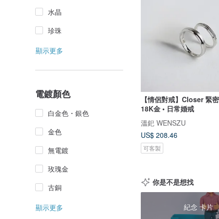
水晶
珍珠
顯示更多
電鍍顏色
【情侶對戒】Closer 緊密
18K金 • 日常婚戒
白金色・銀色
溫釲 WENSZU
金色
US$ 208.46
可客製
無電鍍
玫瑰金
你是不是想找
古銅
紀念 卡片
顯示更多