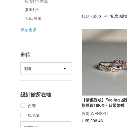
其他配件飾品
服飾配件
找到 4,000+ 件 “
紀念 戒指
卡套/吊飾
顯示更多
寄往
美國
設計館所在地
【情侶對戒】Feeling 感
指厚鍍18K金 • 日常婚戒
台灣
溫釲 WENSZU
烏克蘭
US$ 208.46