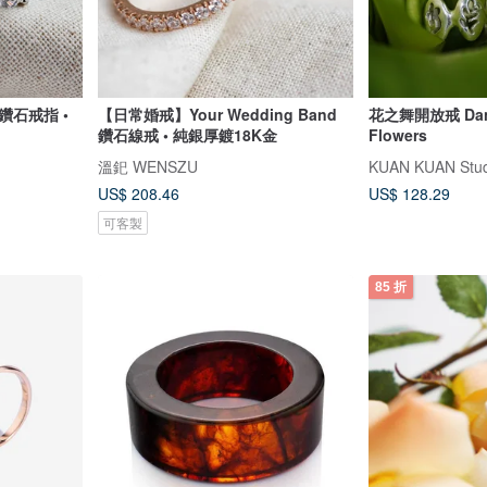
鑽石戒指 •
【日常婚戒】Your Wedding Band
花之舞開放戒 Danc
鑽石線戒 • 純銀厚鍍18K金
Flowers
溫釲 WENSZU
KUAN KUAN Stud
US$ 208.46
US$ 128.29
可客製
85 折