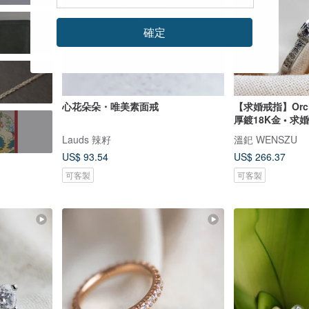
確定
心花朵朵・唯美素面戒
【求婚戒指】Orch
厚鍍18K金 • 求
Lauds 辣籽
溫釲 WENSZU
US$ 93.54
US$ 266.37
可客製
可客製