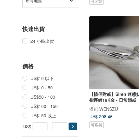
所有地區
可客製
快速出貨
24 小時出貨
價格
US$10 以下
US$10 - 50
【情侶對戒】Siren 迷惑妖
US$50 - 100
指厚鍍18K金 • 日常婚戒
US$100 - 150
溫釲 WENSZU
US$150 以上
US$ 208.46
可客製
US$
-