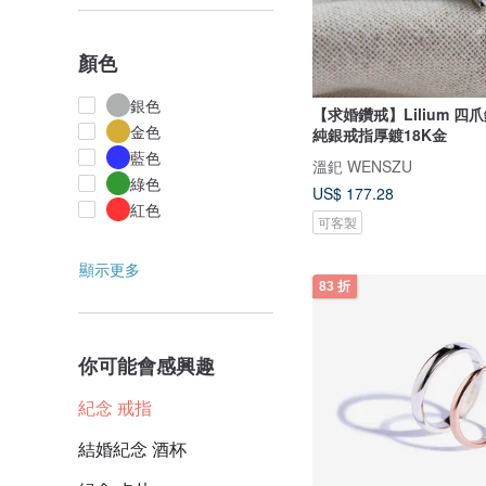
顏色
銀色
【求婚鑽戒】Lilium 四爪
金色
純銀戒指厚鍍18K金
藍色
溫釲 WENSZU
綠色
US$ 177.28
紅色
可客製
顯示更多
83 折
你可能會感興趣
紀念 戒指
結婚紀念 酒杯