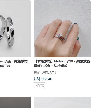
sm 承諾・純銀戒指
【求婚戒指】Meteor 許願 • 純銀戒指
一無二款
厚鍍18K金・結婚鑽戒
溫釲 WENSZU
US$ 208.46
可客製