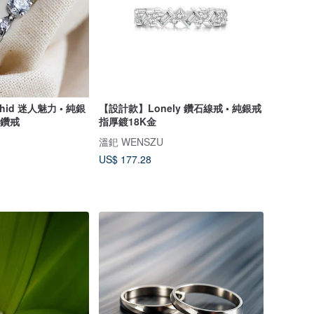
id 迷人魅力 • 純銀
【設計款】Lonely 鑽石線戒 • 純銀戒
婚鑽戒
指厚鍍18K金
溫釲 WENSZU
US$ 177.28