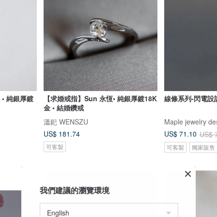
 • 純銀厚鍍
【求婚戒指】Sun 永恆• 純銀厚鍍18K
線條系列-閃電設計
金 • 結婚鑽戒
溫釲 WENSZU
Maple jewelry de
US$ 181.74
US$ 71.10
US$ 
可客製
可客製
獨家販售
我們建議的瀏覽環境