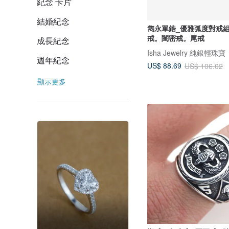
紀念 卡片
結婚紀念
雋永單鋯_優雅弧度對戒組 
戒。閨密戒。尾戒
成長紀念
Isha Jewelry 純銀輕珠寶
週年紀念
US$ 88.69
US$ 106.02
顯示更多