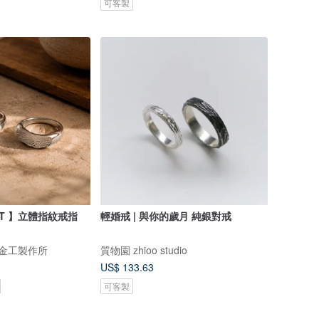
可客製
CT 】立體指紋戒指
輕婚戒 | 與你的歲月 純銀對戒
庫金工製作所
質物園 zhioo studio
US$ 133.63
可客製