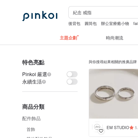
後背包
圓筒包
辦公室療癒小物
fa
主題企劃
時尚潮流
特色亮點
與你搜尋結果相關的推廣品牌
Pinkoi 嚴選
永續生活
商品分類
配件飾品
EM STUDIO
5
首飾