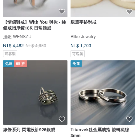
【情侶對戒】With You 與你 • 純
親筆字跡對戒
銀戒指厚鍍18K 日常婚戒
溫釲 WENSZU
Blike Jewelry
NT$ 4,482
NT$ 4,980
NT$ 1,703
可客製
可客製
免運
95 折
免運
線條系列-閃電設計925銀戒
Titanvek鈦金屬戒指-旋轉流線
3mm