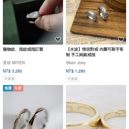
寵物紋、指紋戒指訂製
【水波】情侶對戒 內圍可敲字客
制 手工純銀戒指
覓研 MIYEN
Silver Joey
NT$ 3,280
NT$ 1,280
可客製
可客製
免運
9 折