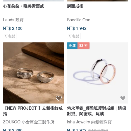
心花朵朵・唯美素面戒
膦面戒指
Lauds 辣籽
Specific One
NT$ 2,100
NT$ 1,942
可客製
可客製
免運
82 折
【NEW PROJECT 】立體指紋戒
雋永單鋯_優雅弧度對戒組 | 情侶
指
對戒。閨密戒。尾戒
ZOUKOO 小倉庫金工製作所
Isha Jewelry 純銀輕珠寶
NT$ 2,280
NT$ 1,972
NT$ 2,380