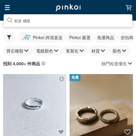
紀念 戒指
Pinkoi 跨境直送
Pinkoi 嚴選
免運商品
折扣商
寶石種類
電鍍顏色
客製化
材質
顏色
熱門程度優先
找到 4,000+ 件商品
免運