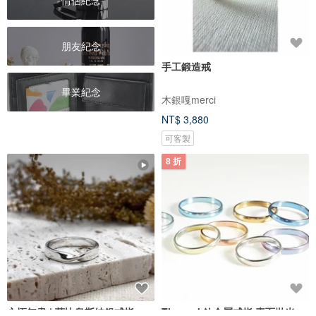
情侶紀念
朋友紀念
手工鍛造戒
畢業紀念
木銀嘎merci
NT$ 3,880
可客製
8 折
永恆無盡 | 莫比烏斯純銀戒指
Titanvek鈦金屬戒指 素面拋光