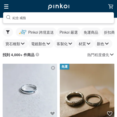
紀念 戒指
Pinkoi 跨境直送
Pinkoi 嚴選
免運商品
折扣商
寶石種類
電鍍顏色
客製化
材質
顏色
熱門程度優先
找到 4,000+ 件商品
免運