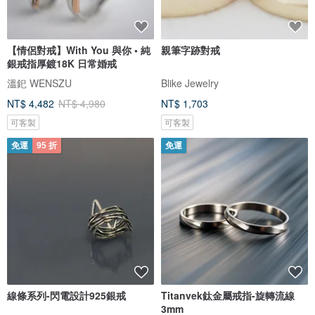
【情侶對戒】With You 與你 • 純
親筆字跡對戒
銀戒指厚鍍18K 日常婚戒
溫釲 WENSZU
Blike Jewelry
NT$ 4,482
NT$ 4,980
NT$ 1,703
可客製
可客製
免運
95 折
免運
線條系列-閃電設計925銀戒
Titanvek鈦金屬戒指-旋轉流線
3mm