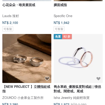
心花朵朵・唯美素面戒
膦面戒指
Lauds 辣籽
Specific One
NT$ 2,100
NT$ 1,942
可客製
可客製
免運
82 折
【NEW PROJECT 】立體指紋戒
雋永單鋯_優雅弧度對戒組 | 情侶
指
對戒。閨密戒。尾戒
ZOUKOO 小倉庫金工製作所
Isha Jewelry 純銀輕珠寶
NT$ 2,280
NT$ 1,972
NT$ 2,380