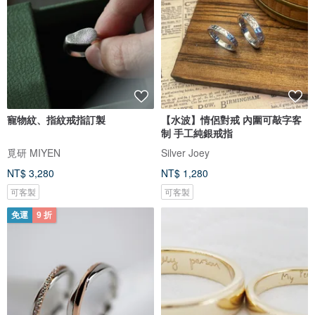
寵物紋、指紋戒指訂製
【水波】情侶對戒 內圍可敲字客
制 手工純銀戒指
覓研 MIYEN
Silver Joey
NT$ 3,280
NT$ 1,280
可客製
可客製
免運
9 折