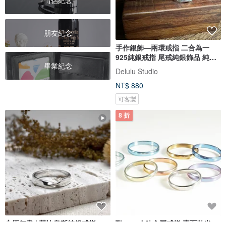
情侶紀念
朋友紀念
手作銀飾—兩環戒指 二合為一
925純銀戒指 尾戒純銀飾品 純銀
畢業紀念
戒
Delulu Studio
NT$ 880
可客製
8 折
永恆無盡 | 莫比烏斯純銀戒指
Titanvek鈦金屬戒指 素面拋光